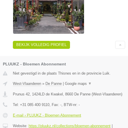
BEKIJK VOLLEDIG PROFIEL
PLUUKZ - Bloemen Abonnement
Niet gevestigd in de plaats Thisnes en in de provincie Luik.
West-Vlaanderen
»
De Panne
|
Google maps
▼
Prunus 42, 1424LD de Kwakel
,
8660
De Panne
(
West-Vlaanderen
)
Tel:
+31 085 400 9110
, Fax:
-
, BTW-nr:
-
E-mail › PLUUKZ - Bloemen Abonnement
Website:
https://pluukz.nl/collections/bloemen-abonnement
|