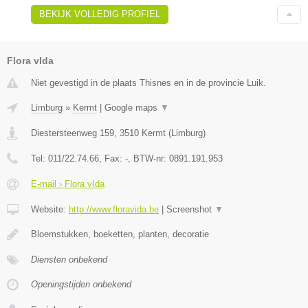
BEKIJK VOLLEDIG PROFIEL
Flora vIda
Niet gevestigd in de plaats Thisnes en in de provincie Luik.
Limburg
»
Kermt
|
Google maps
▼
Diestersteenweg 159
,
3510
Kermt
(
Limburg
)
Tel:
011/22.74.66
, Fax:
-
, BTW-nr:
0891.191.953
E-mail › Flora vIda
Website:
http://www.floravida.be
|
Screenshot
▼
Bloemstukken, boeketten, planten, decoratie
Diensten onbekend
Openingstijden onbekend