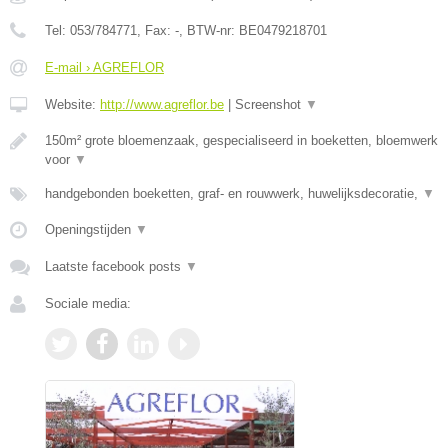
Tel:
053/784771
, Fax:
-
, BTW-nr:
BE0479218701
E-mail › AGREFLOR
Website:
http://www.agreflor.be
|
Screenshot
▼
150m² grote bloemenzaak, gespecialiseerd in boeketten, bloemwerk
voor
▼
handgebonden boeketten, graf- en rouwwerk, huwelijksdecoratie,
▼
Openingstijden
▼
Laatste facebook posts
▼
Sociale media: