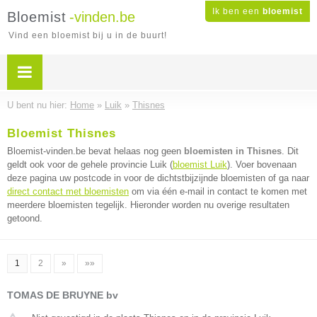
Ik ben een
bloemist
Bloemist
-vinden.be
Vind een bloemist bij u in de buurt!
U bent nu hier:
Home
»
Luik
»
Thisnes
Bloemist Thisnes
Bloemist-vinden.be bevat helaas nog geen
bloemisten in Thisnes
. Dit
geldt ook voor de gehele provincie Luik (
bloemist Luik
). Voer bovenaan
deze pagina uw postcode in voor de dichtstbijzijnde bloemisten of ga naar
direct contact met bloemisten
om via één e-mail in contact te komen met
meerdere bloemisten tegelijk. Hieronder worden nu overige resultaten
getoond.
1
2
»
»»
TOMAS DE BRUYNE bv