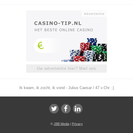
Uw advertentie hier? Mail ons
Ik kwam, ik zocht, ik vond - Julius Caesar / 47 v.Chr. ;)
©
JBB Media
|
Privacy