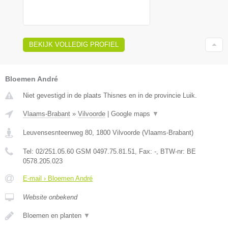
BEKIJK VOLLEDIG PROFIEL
Bloemen André
Niet gevestigd in de plaats Thisnes en in de provincie Luik.
Vlaams-Brabant
»
Vilvoorde
|
Google maps
▼
Leuvensesnteenweg 80
,
1800
Vilvoorde
(
Vlaams-Brabant
)
Tel:
02/251.05.60 GSM 0497.75.81.51
, Fax:
-
, BTW-nr:
BE
0578.205.023
E-mail › Bloemen André
Website onbekend
Bloemen en planten
▼