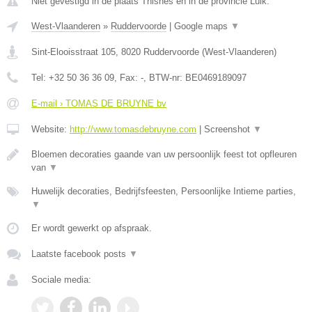
Niet gevestigd in de plaats Thisnes en in de provincie Luik.
West-Vlaanderen
»
Ruddervoorde
|
Google maps
▼
Sint-Elooisstraat 105
,
8020
Ruddervoorde
(
West-Vlaanderen
)
Tel:
+32 50 36 36 09
, Fax:
-
, BTW-nr:
BE0469189097
E-mail › TOMAS DE BRUYNE bv
Website:
http://www.tomasdebruyne.com
|
Screenshot
▼
Bloemen decoraties gaande van uw persoonlijk feest tot opfleuren
van
▼
Huwelijk decoraties, Bedrijfsfeesten, Persoonlijke Intieme parties,
▼
Er wordt gewerkt op afspraak.
Laatste facebook posts
▼
Sociale media: