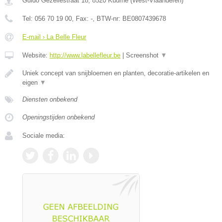
Guido Gezellestraat 18
,
8520
Kuurne
(
West-Vlaanderen
)
Tel:
056 70 19 00
, Fax:
-
, BTW-nr:
BE0807439678
E-mail › La Belle Fleur
Website:
http://www.labellefleur.be
|
Screenshot
▼
Uniek concept van snijbloemen en planten, decoratie-artikelen en
eigen
▼
Diensten onbekend
Openingstijden onbekend
Sociale media: