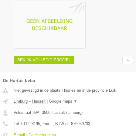
BEKIJK VOLLEDIG PROFIEL
De Hortus bvba
Niet gevestigd in de plaats Thisnes en in de provincie Luik.
Limburg
»
Hasselt
|
Google maps
▼
Veldstraat 99A
,
3500
Hasselt
(
Limburg
)
Tel:
011228195
, Fax:
-
, BTW-nr:
870959733
E-mail › De Hortus bvba