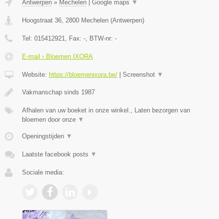
Antwerpen
»
Mechelen
|
Google maps
▼
Hoogstraat 36
,
2800
Mechelen
(
Antwerpen
)
Tel:
015412921
, Fax:
-
, BTW-nr:
-
E-mail › Bloemen IXORA
Website:
https://bloemenixora.be/
|
Screenshot
▼
Vakmanschap sinds 1987
Afhalen van uw boeket in onze winkel., Laten bezorgen van
bloemen door onze
▼
Openingstijden
▼
Laatste facebook posts
▼
Sociale media: