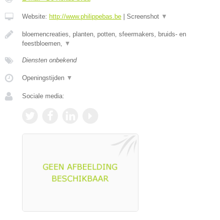
Website:
http://www.philippebas.be
|
Screenshot
▼
bloemencreaties, planten, potten, sfeermakers, bruids- en
feestbloemen,
▼
Diensten onbekend
Openingstijden
▼
Sociale media: