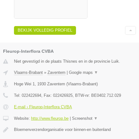
BEKIJK VOLLEDIG PROFIEL
Fleurop-Interflora CVBA
Niet gevestigd in de plaats Thisnes en in de provincie Luik.
Vlaams-Brabant
»
Zaventem
|
Google maps
▼
Hoge Wei 1
,
1930
Zaventem
(
Vlaams-Brabant
)
Tel:
022422694
, Fax:
022426925
, BTW-nr:
BE0402.712.029
E-mail › Fleurop-Interflora CVBA
Website:
http://www.fleurop.be
|
Screenshot
▼
Bloemenverzendorganisatie voor binnen-en buitenland