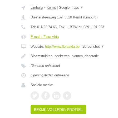
Limburg
»
Kermt
|
Google maps
▼
Diestersteenweg 159
,
3510
Kermt
(
Limburg
)
Tel:
011/22.74.66
, Fax:
-
, BTW-nr:
0891.191.953
E-mail › Flora vIda
Website:
http://www.floravida.be
|
Screenshot
▼
Bloemstukken, boeketten, planten, decoratie
Diensten onbekend
Openingstijden onbekend
Sociale media:
BEKIJK VOLLEDIG PROFIEL