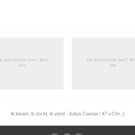
w advertentie hier? Mail
Uw advertentie hier? Ma
ons
ons
Ik kwam, ik zocht, ik vond - Julius Caesar / 47 v.Chr. ;)