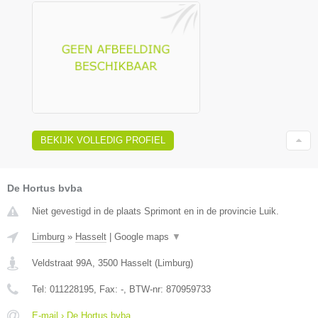
BEKIJK VOLLEDIG PROFIEL
De Hortus bvba
Niet gevestigd in de plaats Sprimont en in de provincie Luik.
Limburg
»
Hasselt
|
Google maps
▼
Veldstraat 99A
,
3500
Hasselt
(
Limburg
)
Tel:
011228195
, Fax:
-
, BTW-nr:
870959733
E-mail › De Hortus bvba