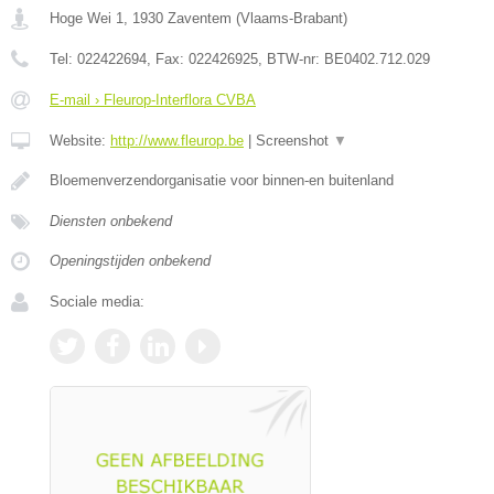
Hoge Wei 1
,
1930
Zaventem
(
Vlaams-Brabant
)
Tel:
022422694
, Fax:
022426925
, BTW-nr:
BE0402.712.029
E-mail › Fleurop-Interflora CVBA
Website:
http://www.fleurop.be
|
Screenshot
▼
Bloemenverzendorganisatie voor binnen-en buitenland
Diensten onbekend
Openingstijden onbekend
Sociale media: