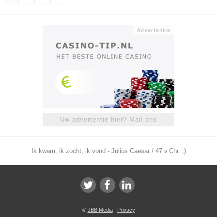
Uw advertentie hier? Mail ons
Ik kwam, ik zocht, ik vond - Julius Caesar / 47 v.Chr. ;)
©
JBB Media
|
Privacy