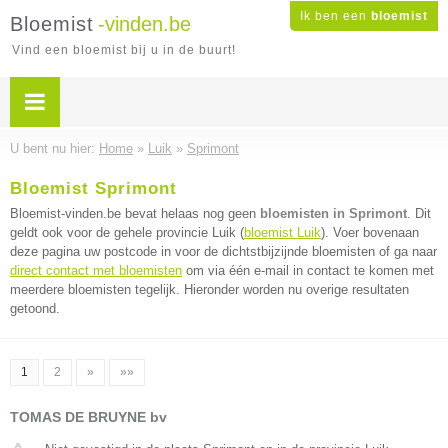
Ik ben een
bloemist
Bloemist
-vinden.be
Vind een bloemist bij u in de buurt!
U bent nu hier:
Home
»
Luik
»
Sprimont
Bloemist Sprimont
Bloemist-vinden.be bevat helaas nog geen
bloemisten in Sprimont
. Dit
geldt ook voor de gehele provincie Luik (
bloemist Luik
). Voer bovenaan
deze pagina uw postcode in voor de dichtstbijzijnde bloemisten of ga naar
direct contact met bloemisten
om via één e-mail in contact te komen met
meerdere bloemisten tegelijk. Hieronder worden nu overige resultaten
getoond.
1
2
»
»»
TOMAS DE BRUYNE bv