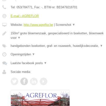
Tel:
053/784771
, Fax:
-
, BTW-nr:
BE0479218701
E-mail › AGREFLOR
Website:
http://www.agreflor.be
|
Screenshot
▼
150m² grote bloemenzaak, gespecialiseerd in boeketten, bloemwerk
voor
▼
handgebonden boeketten, graf- en rouwwerk, huwelijksdecoratie,
▼
Openingstijden
▼
Laatste facebook posts
▼
Sociale media: