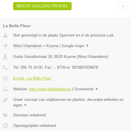
BEKIJK VOLLEDIG PROFIEL
La Belle Fleur
Niet gevestigd in de plaats Sprimont en in de provincie Luik.
West-Vlaanderen
»
Kuurne
|
Google maps
▼
Guido Gezellestraat 18
,
8520
Kuurne
(
West-Vlaanderen
)
Tel:
056 70 19 00
, Fax:
-
, BTW-nr:
BE0807439678
E-mail › La Belle Fleur
Website:
http://www.labellefleur.be
|
Screenshot
▼
Uniek concept van snijbloemen en planten, decoratie-artikelen en
eigen
▼
Diensten onbekend
Openingstijden onbekend