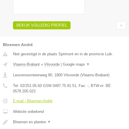
BEKIJK VOLLEDIG PROFIEL
Bloemen André
Niet gevestigd in de plaats Sprimont en in de provincie Luik.
Vlaams-Brabant
»
Vilvoorde
|
Google maps
▼
Leuvensesnteenweg 80
,
1800
Vilvoorde
(
Vlaams-Brabant
)
Tel:
02/251.05.60 GSM 0497.75.81.51
, Fax:
-
, BTW-nr:
BE
0578.205.023
E-mail › Bloemen André
Website onbekend
Bloemen en planten
▼