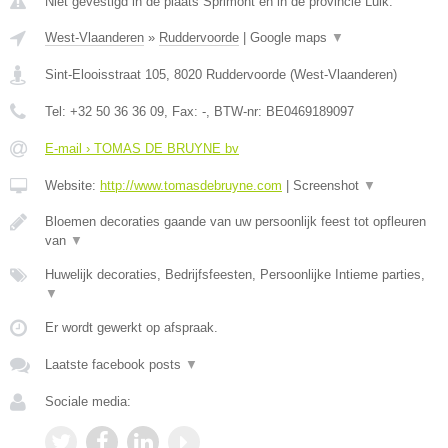
Niet gevestigd in de plaats Sprimont en in de provincie Luik.
West-Vlaanderen
»
Ruddervoorde
|
Google maps
▼
Sint-Elooisstraat 105
,
8020
Ruddervoorde
(
West-Vlaanderen
)
Tel:
+32 50 36 36 09
, Fax:
-
, BTW-nr:
BE0469189097
E-mail › TOMAS DE BRUYNE bv
Website:
http://www.tomasdebruyne.com
|
Screenshot
▼
Bloemen decoraties gaande van uw persoonlijk feest tot opfleuren
van
▼
Huwelijk decoraties, Bedrijfsfeesten, Persoonlijke Intieme parties,
▼
Er wordt gewerkt op afspraak.
Laatste facebook posts
▼
Sociale media: