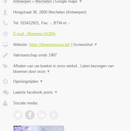
Antwerpen
»
Mechelen
|
Google maps
▼
Hoogstraat 36
,
2800
Mechelen
(
Antwerpen
)
Tel:
015412921
, Fax:
-
, BTW-nr:
-
E-mail › Bloemen IXORA
Website:
https://bloemenixora.be/
|
Screenshot
▼
Vakmanschap sinds 1987
Afhalen van uw boeket in onze winkel., Laten bezorgen van
bloemen door onze
▼
Openingstijden
▼
Laatste facebook posts
▼
Sociale media: