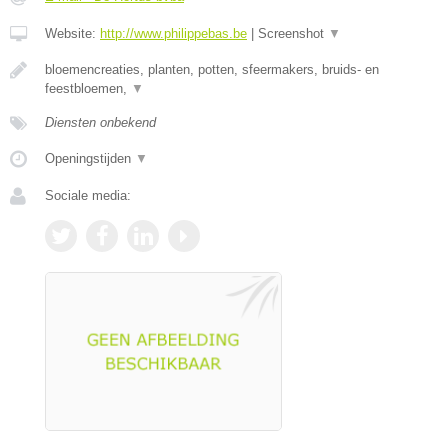
Website:
http://www.philippebas.be
|
Screenshot
▼
bloemencreaties, planten, potten, sfeermakers, bruids- en
feestbloemen,
▼
Diensten onbekend
Openingstijden
▼
Sociale media: