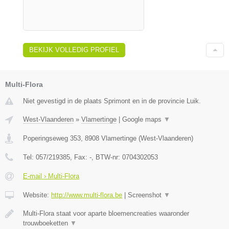
BEKIJK VOLLEDIG PROFIEL
Multi-Flora
Niet gevestigd in de plaats Sprimont en in de provincie Luik.
West-Vlaanderen
»
Vlamertinge
|
Google maps
▼
Poperingseweg 353
,
8908
Vlamertinge
(
West-Vlaanderen
)
Tel:
057/219385
, Fax:
-
, BTW-nr:
0704302053
E-mail › Multi-Flora
Website:
http://www.multi-flora.be
|
Screenshot
▼
Multi-Flora staat voor aparte bloemencreaties waaronder
trouwboeketten
▼