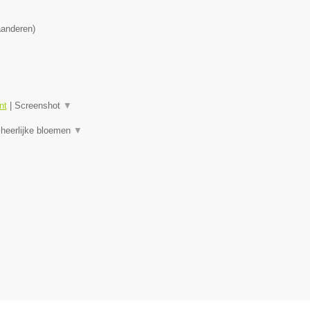
aanderen
)
nt
|
Screenshot
▼
 heerlijke bloemen
▼