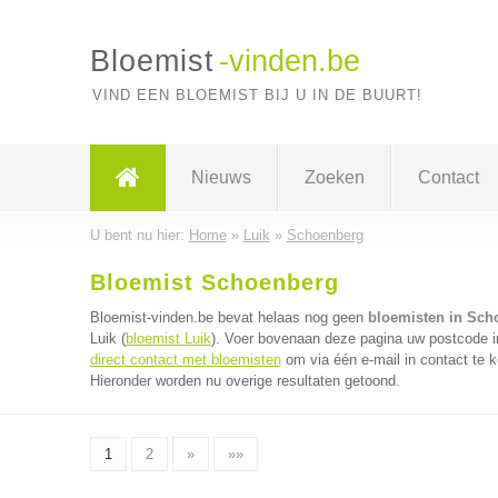
Bloemist
-vinden.be
VIND EEN BLOEMIST BIJ U IN DE BUURT!
Nieuws
Zoeken
Contact
U bent nu hier:
Home
»
Luik
»
Schoenberg
Bloemist Schoenberg
Bloemist-vinden.be bevat helaas nog geen
bloemisten in Sch
Luik (
bloemist Luik
). Voer bovenaan deze pagina uw postcode in
direct contact met bloemisten
om via één e-mail in contact te 
Hieronder worden nu overige resultaten getoond.
1
2
»
»»