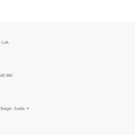
 Luik.
640 966
 België .Snelle
▼