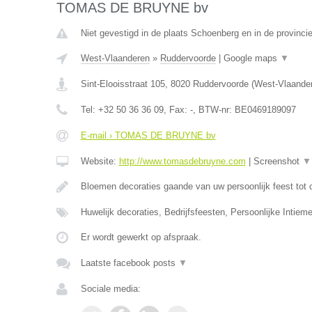
TOMAS DE BRUYNE bv
Niet gevestigd in de plaats Schoenberg en in de provincie
West-Vlaanderen
»
Ruddervoorde
|
Google maps
▼
Sint-Elooisstraat 105
,
8020
Ruddervoorde
(
West-Vlaande
Tel:
+32 50 36 36 09
, Fax:
-
, BTW-nr:
BE0469189097
E-mail › TOMAS DE BRUYNE bv
Website:
http://www.tomasdebruyne.com
|
Screenshot
▼
Bloemen decoraties gaande van uw persoonlijk feest tot 
Huwelijk decoraties, Bedrijfsfeesten, Persoonlijke Intieme
Er wordt gewerkt op afspraak.
Laatste facebook posts
▼
Sociale media: