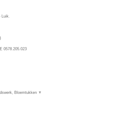
 Luik.
)
E 0578.205.023
uidswerk, Bloemtukken
▼