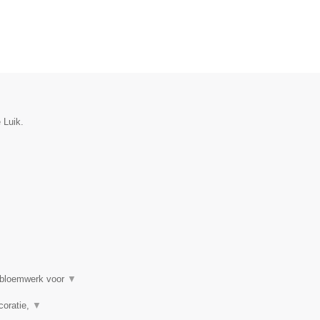
 Luik.
, bloemwerk voor
▼
coratie,
▼