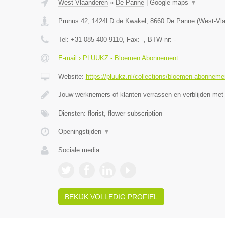
West-Vlaanderen
»
De Panne
|
Google maps
▼
Prunus 42, 1424LD de Kwakel
,
8660
De Panne
(
West-Vl
Tel:
+31 085 400 9110
, Fax:
-
, BTW-nr:
-
E-mail › PLUUKZ - Bloemen Abonnement
Website:
https://pluukz.nl/collections/bloemen-abonneme
Jouw werknemers of klanten verrassen en verblijden met
Diensten: florist, flower subscription
Openingstijden
▼
Sociale media:
BEKIJK VOLLEDIG PROFIEL