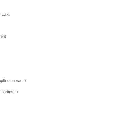
 Luik.
ren
)
opfleuren van
▼
 parties,
▼