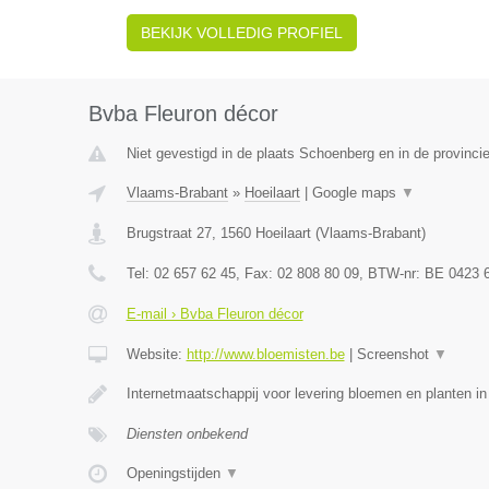
BEKIJK VOLLEDIG PROFIEL
Bvba Fleuron décor
Niet gevestigd in de plaats Schoenberg en in de provincie
Vlaams-Brabant
»
Hoeilaart
|
Google maps
▼
Brugstraat 27
,
1560
Hoeilaart
(
Vlaams-Brabant
)
Tel:
02 657 62 45
, Fax:
02 808 80 09
, BTW-nr:
BE 0423 
E-mail › Bvba Fleuron décor
Website:
http://www.bloemisten.be
|
Screenshot
▼
Internetmaatschappij voor levering bloemen en planten in
Diensten onbekend
Openingstijden
▼