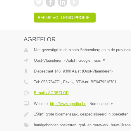
BEKIJK VOLLEDIG PROFIEL
AGREFLOR
Niet gevestigd in de plaats Schoenberg en in de provincie
Oost-Vlaanderen
»
Aalst
|
Google maps
▼
Diepestraat 148
,
9300
Aalst
(
Oost-Vlaanderen
)
Tel:
053/784771
, Fax:
-
, BTW-nr:
BE0479218701
E-mail › AGREFLOR
Website:
http://www.agreflor.be
|
Screenshot
▼
150m² grote bloemenzaak, gespecialiseerd in boeketten
handgebonden boeketten, graf- en rouwwerk, huwelijksde