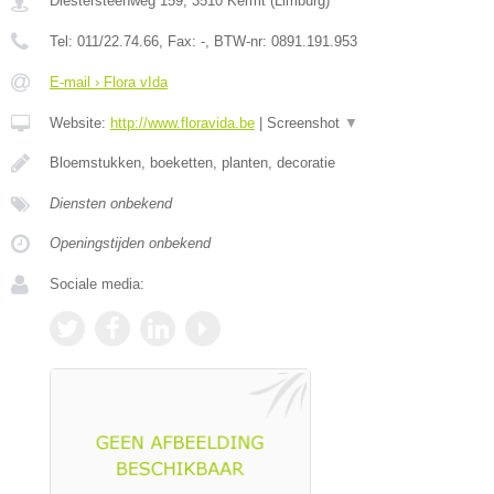
Diestersteenweg 159
,
3510
Kermt
(
Limburg
)
Tel:
011/22.74.66
, Fax:
-
, BTW-nr:
0891.191.953
E-mail › Flora vIda
Website:
http://www.floravida.be
|
Screenshot
▼
Bloemstukken, boeketten, planten, decoratie
Diensten onbekend
Openingstijden onbekend
Sociale media: