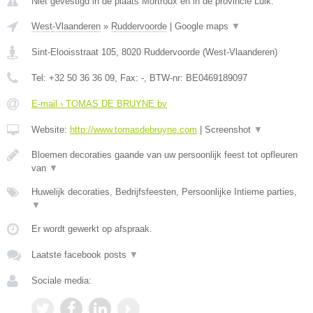
Niet gevestigd in de plaats Mortroux en in de provincie Luik.
West-Vlaanderen
»
Ruddervoorde
|
Google maps
▼
Sint-Elooisstraat 105
,
8020
Ruddervoorde
(
West-Vlaanderen
)
Tel:
+32 50 36 36 09
, Fax:
-
, BTW-nr:
BE0469189097
E-mail › TOMAS DE BRUYNE bv
Website:
http://www.tomasdebruyne.com
|
Screenshot
▼
Bloemen decoraties gaande van uw persoonlijk feest tot opfleuren
van
▼
Huwelijk decoraties, Bedrijfsfeesten, Persoonlijke Intieme parties,
▼
Er wordt gewerkt op afspraak.
Laatste facebook posts
▼
Sociale media: