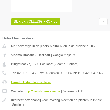
BEKIJK VOLLEDIG PROFIEL
Bvba Fleuron décor
Niet gevestigd in de plaats Mortroux en in de provincie Luik.
Vlaams-Brabant
»
Hoeilaart
|
Google maps
▼
Brugstraat 27
,
1560
Hoeilaart
(
Vlaams-Brabant
)
Tel:
02 657 62 45
, Fax:
02 808 80 09
, BTW-nr:
BE 0423 640 966
E-mail › Bvba Fleuron décor
Website:
http://www.bloemisten.be
|
Screenshot
▼
Internetmaatschappij voor levering bloemen en planten in België
.Snelle
▼