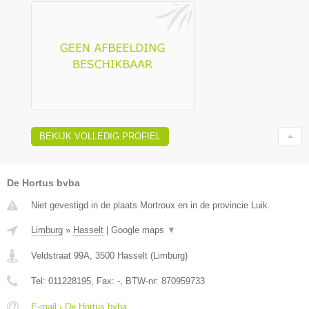
BEKIJK VOLLEDIG PROFIEL
De Hortus bvba
Niet gevestigd in de plaats Mortroux en in de provincie Luik.
Limburg
»
Hasselt
|
Google maps
▼
Veldstraat 99A
,
3500
Hasselt
(
Limburg
)
Tel:
011228195
, Fax:
-
, BTW-nr:
870959733
E-mail › De Hortus bvba