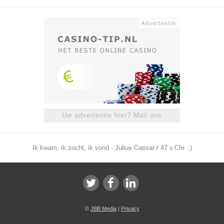
Uw advertentie hier? Mail ons
Ik kwam, ik zocht, ik vond - Julius Caesar / 47 v.Chr. ;)
©
JBB Media
|
Privacy