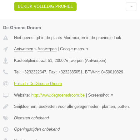
BEKIJK VOLLEDIG PROFIEL
De Groene Droom
Niet gevestigd in de plaats Mortroux en in de provincie Luik.
Antwerpen
»
Antwerpen
|
Google maps
▼
Kasteelpleinstraat 51
,
2000
Antwerpen
(
Antwerpen
)
Tel:
+3232322647
, Fax:
+3232385051
, BTW-nr:
0459010829
E-mail › De Groene Droom
Website:
http://www.degroenedroom.be
|
Screenshot
▼
Snijbloemen, boeketten voor alle gelegenheden, planten, potten.
Diensten onbekend
Openingstijden onbekend