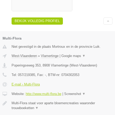
BEKIJK VOLLEDIG PROFIEL
Multi-Flora
Niet gevestigd in de plaats Mortroux en in de provincie Luik.
West-Vlaanderen
»
Vlamertinge
|
Google maps
▼
Poperingseweg 353
,
8908
Vlamertinge
(
West-Vlaanderen
)
Tel:
057/219385
, Fax:
-
, BTW-nr:
0704302053
E-mail › Multi-Flora
Website:
http://www.multi-flora.be
|
Screenshot
▼
Multi-Flora staat voor aparte bloemencreaties waaronder
trouwboeketten
▼