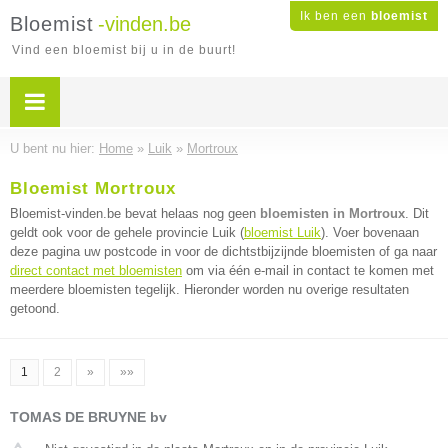
Ik ben een
bloemist
Bloemist
-vinden.be
Vind een bloemist bij u in de buurt!
U bent nu hier:
Home
»
Luik
»
Mortroux
Bloemist Mortroux
Bloemist-vinden.be bevat helaas nog geen
bloemisten in Mortroux
. Dit
geldt ook voor de gehele provincie Luik (
bloemist Luik
). Voer bovenaan
deze pagina uw postcode in voor de dichtstbijzijnde bloemisten of ga naar
direct contact met bloemisten
om via één e-mail in contact te komen met
meerdere bloemisten tegelijk. Hieronder worden nu overige resultaten
getoond.
1
2
»
»»
TOMAS DE BRUYNE bv