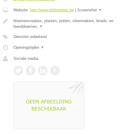
Website:
http://www.philippebas.be
|
Screenshot
▼
bloemencreaties, planten, potten, sfeermakers, bruids- en
feestbloemen,
▼
Diensten onbekend
Openingstijden
▼
Sociale media: