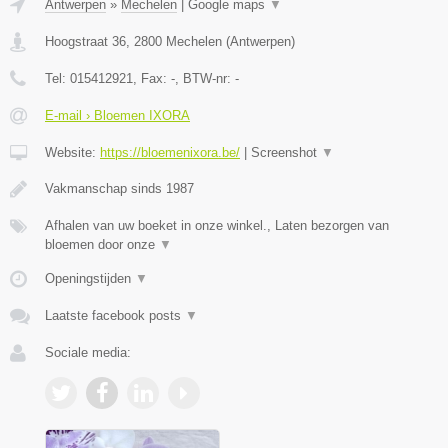
Antwerpen
»
Mechelen
|
Google maps
▼
Hoogstraat 36
,
2800
Mechelen
(
Antwerpen
)
Tel:
015412921
, Fax:
-
, BTW-nr:
-
E-mail › Bloemen IXORA
Website:
https://bloemenixora.be/
|
Screenshot
▼
Vakmanschap sinds 1987
Afhalen van uw boeket in onze winkel., Laten bezorgen van
bloemen door onze
▼
Openingstijden
▼
Laatste facebook posts
▼
Sociale media: