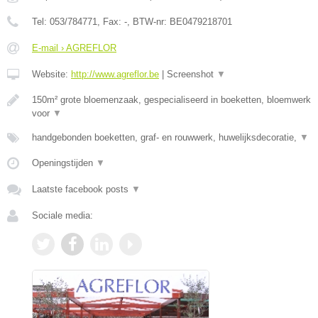
Tel:
053/784771
, Fax:
-
, BTW-nr:
BE0479218701
E-mail › AGREFLOR
Website:
http://www.agreflor.be
|
Screenshot
▼
150m² grote bloemenzaak, gespecialiseerd in boeketten, bloemwerk
voor
▼
handgebonden boeketten, graf- en rouwwerk, huwelijksdecoratie,
▼
Openingstijden
▼
Laatste facebook posts
▼
Sociale media: