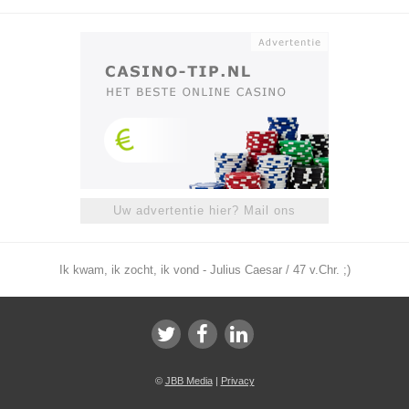
Uw advertentie hier? Mail ons
Ik kwam, ik zocht, ik vond - Julius Caesar / 47 v.Chr. ;)
©
JBB Media
|
Privacy