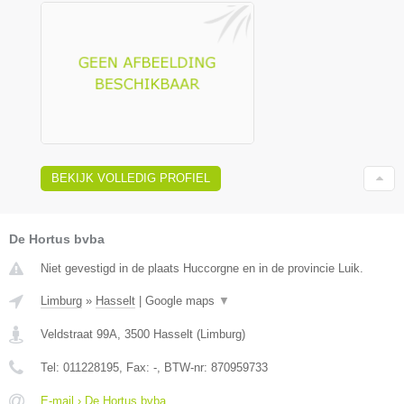
BEKIJK VOLLEDIG PROFIEL
De Hortus bvba
Niet gevestigd in de plaats Huccorgne en in de provincie Luik.
Limburg
»
Hasselt
|
Google maps
▼
Veldstraat 99A
,
3500
Hasselt
(
Limburg
)
Tel:
011228195
, Fax:
-
, BTW-nr:
870959733
E-mail › De Hortus bvba