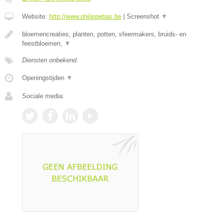
Website:
http://www.philippebas.be
|
Screenshot
▼
bloemencreaties, planten, potten, sfeermakers, bruids- en
feestbloemen,
▼
Diensten onbekend
Openingstijden
▼
Sociale media: