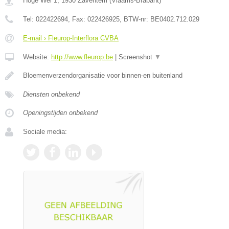
Hoge Wei 1
,
1930
Zaventem
(
Vlaams-Brabant
)
Tel:
022422694
, Fax:
022426925
, BTW-nr:
BE0402.712.029
E-mail › Fleurop-Interflora CVBA
Website:
http://www.fleurop.be
|
Screenshot
▼
Bloemenverzendorganisatie voor binnen-en buitenland
Diensten onbekend
Openingstijden onbekend
Sociale media: