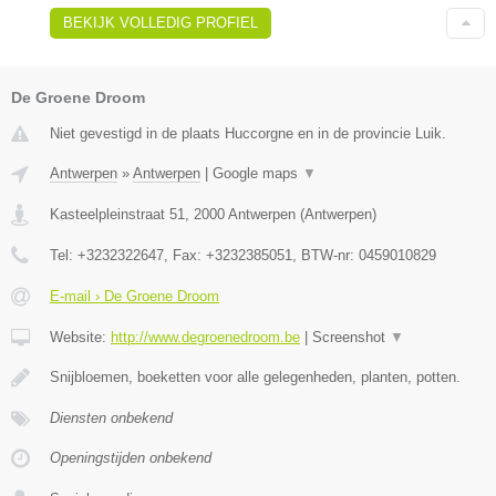
BEKIJK VOLLEDIG PROFIEL
De Groene Droom
Niet gevestigd in de plaats Huccorgne en in de provincie Luik.
Antwerpen
»
Antwerpen
|
Google maps
▼
Kasteelpleinstraat 51
,
2000
Antwerpen
(
Antwerpen
)
Tel:
+3232322647
, Fax:
+3232385051
, BTW-nr:
0459010829
E-mail › De Groene Droom
Website:
http://www.degroenedroom.be
|
Screenshot
▼
Snijbloemen, boeketten voor alle gelegenheden, planten, potten.
Diensten onbekend
Openingstijden onbekend