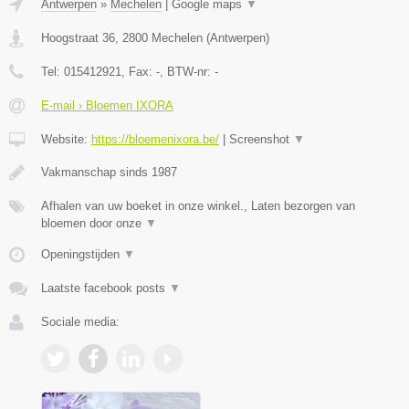
Antwerpen
»
Mechelen
|
Google maps
▼
Hoogstraat 36
,
2800
Mechelen
(
Antwerpen
)
Tel:
015412921
, Fax:
-
, BTW-nr:
-
E-mail › Bloemen IXORA
Website:
https://bloemenixora.be/
|
Screenshot
▼
Vakmanschap sinds 1987
Afhalen van uw boeket in onze winkel., Laten bezorgen van
bloemen door onze
▼
Openingstijden
▼
Laatste facebook posts
▼
Sociale media: