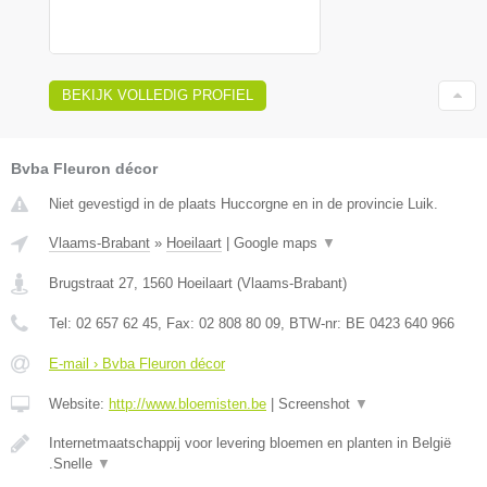
BEKIJK VOLLEDIG PROFIEL
Bvba Fleuron décor
Niet gevestigd in de plaats Huccorgne en in de provincie Luik.
Vlaams-Brabant
»
Hoeilaart
|
Google maps
▼
Brugstraat 27
,
1560
Hoeilaart
(
Vlaams-Brabant
)
Tel:
02 657 62 45
, Fax:
02 808 80 09
, BTW-nr:
BE 0423 640 966
E-mail › Bvba Fleuron décor
Website:
http://www.bloemisten.be
|
Screenshot
▼
Internetmaatschappij voor levering bloemen en planten in België
.Snelle
▼