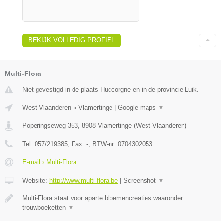
BEKIJK VOLLEDIG PROFIEL
Multi-Flora
Niet gevestigd in de plaats Huccorgne en in de provincie Luik.
West-Vlaanderen
»
Vlamertinge
|
Google maps
▼
Poperingseweg 353
,
8908
Vlamertinge
(
West-Vlaanderen
)
Tel:
057/219385
, Fax:
-
, BTW-nr:
0704302053
E-mail › Multi-Flora
Website:
http://www.multi-flora.be
|
Screenshot
▼
Multi-Flora staat voor aparte bloemencreaties waaronder
trouwboeketten
▼