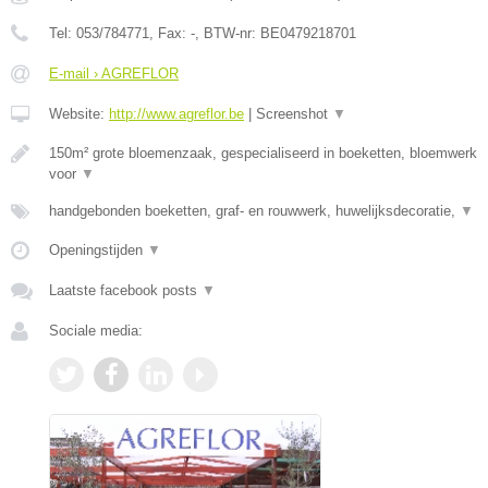
Tel:
053/784771
, Fax:
-
, BTW-nr:
BE0479218701
E-mail › AGREFLOR
Website:
http://www.agreflor.be
|
Screenshot
▼
150m² grote bloemenzaak, gespecialiseerd in boeketten, bloemwerk
voor
▼
handgebonden boeketten, graf- en rouwwerk, huwelijksdecoratie,
▼
Openingstijden
▼
Laatste facebook posts
▼
Sociale media: