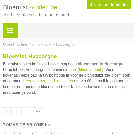
Ik ben een
bloemist
Bloemist
-vinden.be
Vind een bloemist bij u in de buurt!
U bent nu hier:
Home
»
Luik
»
Huccorgne
Bloemist Huccorgne
Bloemist-vinden.be bevat helaas nog geen
bloemisten in Huccorgne
.
Dit geldt ook voor de gehele provincie Luik (
bloemist Luik
). Voer
bovenaan deze pagina uw postcode in voor de dichtstbijzijnde bloemisten
of ga naar
direct contact met bloemisten
om via één e-mail in contact te
komen met meerdere bloemisten tegelijk. Hieronder worden nu overige
resultaten getoond.
1
2
»
»»
TOMAS DE BRUYNE bv