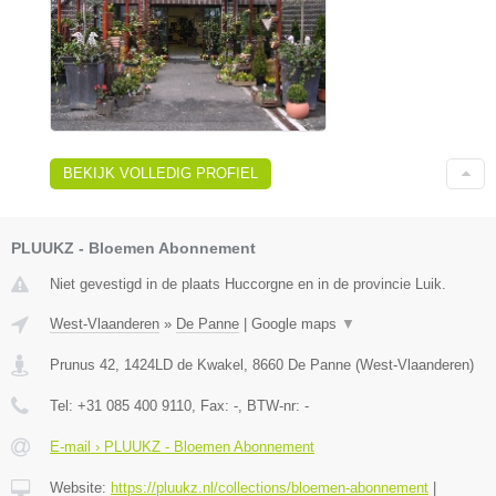
BEKIJK VOLLEDIG PROFIEL
PLUUKZ - Bloemen Abonnement
Niet gevestigd in de plaats Huccorgne en in de provincie Luik.
West-Vlaanderen
»
De Panne
|
Google maps
▼
Prunus 42, 1424LD de Kwakel
,
8660
De Panne
(
West-Vlaanderen
)
Tel:
+31 085 400 9110
, Fax:
-
, BTW-nr:
-
E-mail › PLUUKZ - Bloemen Abonnement
Website:
https://pluukz.nl/collections/bloemen-abonnement
|