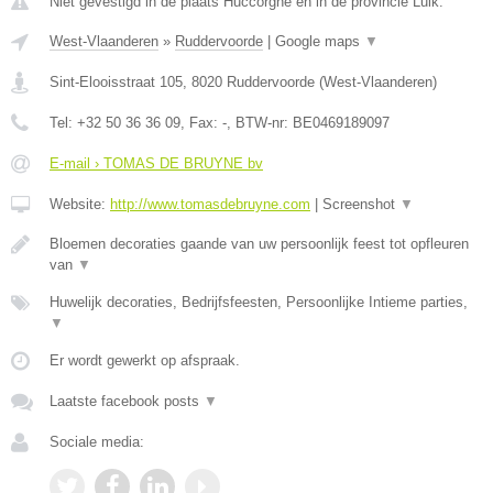
Niet gevestigd in de plaats Huccorgne en in de provincie Luik.
West-Vlaanderen
»
Ruddervoorde
|
Google maps
▼
Sint-Elooisstraat 105
,
8020
Ruddervoorde
(
West-Vlaanderen
)
Tel:
+32 50 36 36 09
, Fax:
-
, BTW-nr:
BE0469189097
E-mail › TOMAS DE BRUYNE bv
Website:
http://www.tomasdebruyne.com
|
Screenshot
▼
Bloemen decoraties gaande van uw persoonlijk feest tot opfleuren
van
▼
Huwelijk decoraties, Bedrijfsfeesten, Persoonlijke Intieme parties,
▼
Er wordt gewerkt op afspraak.
Laatste facebook posts
▼
Sociale media: