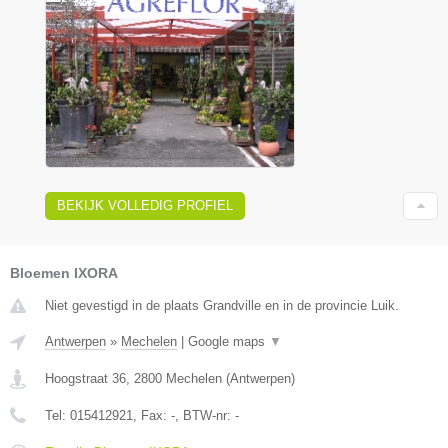
BEKIJK VOLLEDIG PROFIEL
Bloemen IXORA
Niet gevestigd in de plaats Grandville en in de provincie Luik.
Antwerpen
»
Mechelen
|
Google maps
▼
Hoogstraat 36
,
2800
Mechelen
(
Antwerpen
)
Tel:
015412921
, Fax:
-
, BTW-nr:
-