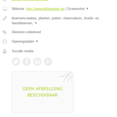
Website:
http://www.philippebas.be
|
Screenshot
▼
bloemencreaties, planten, potten, sfeermakers, bruids- en
feestbloemen,
▼
Diensten onbekend
Openingstijden
▼
Sociale media: