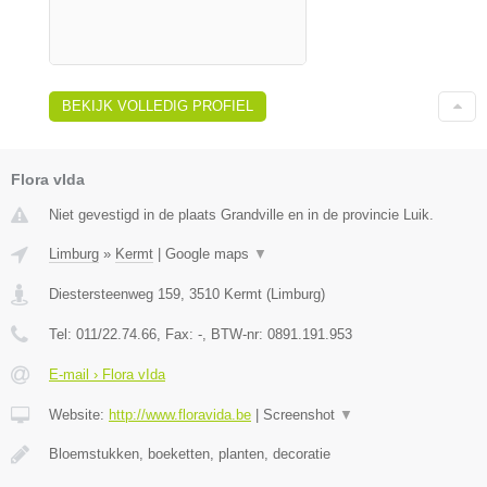
BEKIJK VOLLEDIG PROFIEL
Flora vIda
Niet gevestigd in de plaats Grandville en in de provincie Luik.
Limburg
»
Kermt
|
Google maps
▼
Diestersteenweg 159
,
3510
Kermt
(
Limburg
)
Tel:
011/22.74.66
, Fax:
-
, BTW-nr:
0891.191.953
E-mail › Flora vIda
Website:
http://www.floravida.be
|
Screenshot
▼
Bloemstukken, boeketten, planten, decoratie