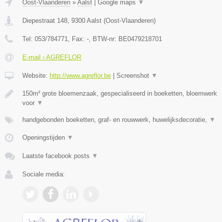
Oost-Vlaanderen
»
Aalst
|
Google maps
▼
Diepestraat 148
,
9300
Aalst
(
Oost-Vlaanderen
)
Tel:
053/784771
, Fax:
-
, BTW-nr:
BE0479218701
E-mail › AGREFLOR
Website:
http://www.agreflor.be
|
Screenshot
▼
150m² grote bloemenzaak, gespecialiseerd in boeketten, bloemwerk
voor
▼
handgebonden boeketten, graf- en rouwwerk, huwelijksdecoratie,
▼
Openingstijden
▼
Laatste facebook posts
▼
Sociale media: