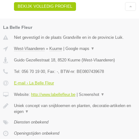
BEKIJK VOLLEDIG PROFIEL
La Belle Fleur
Niet gevestigd in de plaats Grandville en in de provincie Luik.
West-Vlaanderen
»
Kuurne
|
Google maps
▼
Guido Gezellestraat 18
,
8520
Kuurne
(
West-Vlaanderen
)
Tel:
056 70 19 00
, Fax:
-
, BTW-nr:
BE0807439678
E-mail › La Belle Fleur
Website:
http://www.labellefleur.be
|
Screenshot
▼
Uniek concept van snijbloemen en planten, decoratie-artikelen en
eigen
▼
Diensten onbekend
Openingstijden onbekend