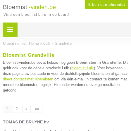
Ik ben een
bloemist
Bloemist
-vinden.be
Vind een bloemist bij u in de buurt!
U bent nu hier:
Home
»
Luik
»
Grandville
Bloemist Grandville
Bloemist-vinden.be bevat helaas nog geen
bloemisten in Grandville
. Dit
geldt ook voor de gehele provincie Luik (
bloemist Luik
). Voer bovenaan
deze pagina uw postcode in voor de dichtstbijzijnde bloemisten of ga naar
direct contact met bloemisten
om via één e-mail in contact te komen met
meerdere bloemisten tegelijk. Hieronder worden nu overige resultaten
getoond.
1
2
»
»»
TOMAS DE BRUYNE bv