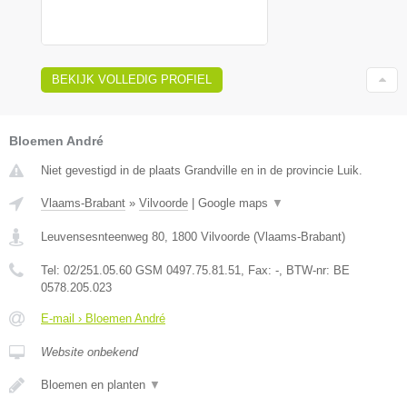
BEKIJK VOLLEDIG PROFIEL
Bloemen André
Niet gevestigd in de plaats Grandville en in de provincie Luik.
Vlaams-Brabant
»
Vilvoorde
|
Google maps
▼
Leuvensesnteenweg 80
,
1800
Vilvoorde
(
Vlaams-Brabant
)
Tel:
02/251.05.60 GSM 0497.75.81.51
, Fax:
-
, BTW-nr:
BE
0578.205.023
E-mail › Bloemen André
Website onbekend
Bloemen en planten
▼