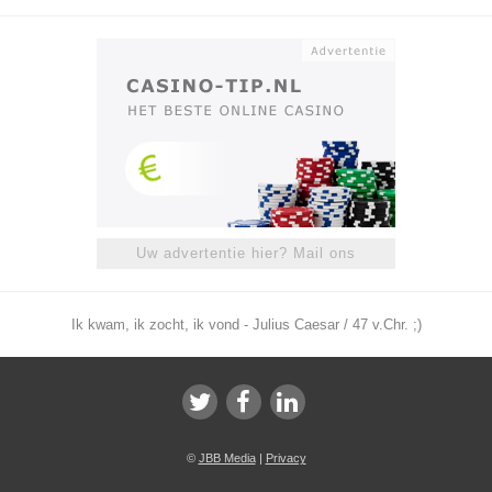
Uw advertentie hier? Mail ons
Ik kwam, ik zocht, ik vond - Julius Caesar / 47 v.Chr. ;)
©
JBB Media
|
Privacy