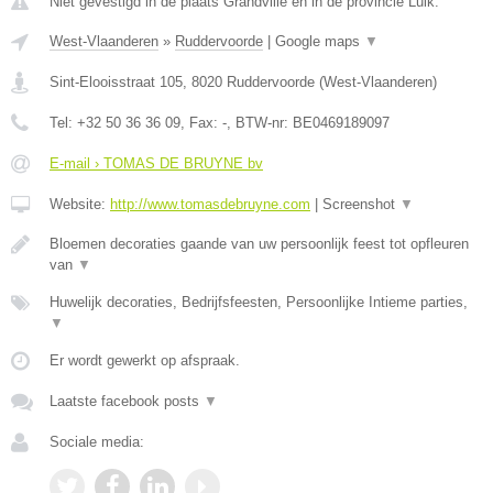
Niet gevestigd in de plaats Grandville en in de provincie Luik.
West-Vlaanderen
»
Ruddervoorde
|
Google maps
▼
Sint-Elooisstraat 105
,
8020
Ruddervoorde
(
West-Vlaanderen
)
Tel:
+32 50 36 36 09
, Fax:
-
, BTW-nr:
BE0469189097
E-mail › TOMAS DE BRUYNE bv
Website:
http://www.tomasdebruyne.com
|
Screenshot
▼
Bloemen decoraties gaande van uw persoonlijk feest tot opfleuren
van
▼
Huwelijk decoraties, Bedrijfsfeesten, Persoonlijke Intieme parties,
▼
Er wordt gewerkt op afspraak.
Laatste facebook posts
▼
Sociale media: