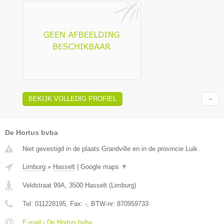
BEKIJK VOLLEDIG PROFIEL
De Hortus bvba
Niet gevestigd in de plaats Grandville en in de provincie Luik.
Limburg
»
Hasselt
|
Google maps
▼
Veldstraat 99A
,
3500
Hasselt
(
Limburg
)
Tel:
011228195
, Fax:
-
, BTW-nr:
870959733
E-mail › De Hortus bvba