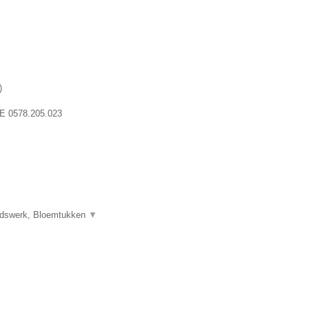
)
E 0578.205.023
uidswerk, Bloemtukken
▼