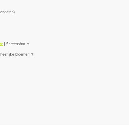
aanderen
)
nt
|
Screenshot
▼
 heerlijke bloemen
▼