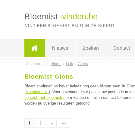
Bloemist
-vinden.be
VIND EEN BLOEMIST BIJ U IN DE BUURT!
Nieuws
Zoeken
Contact
U bent nu hier:
Home
»
Luik
»
Glons
Bloemist Glons
Bloemist-vinden.be bevat helaas nog geen
bloemisten in Glo
(
bloemist Luik
). Voer bovenaan deze pagina uw postcode in voor
contact met bloemisten
om via één e-mail in contact te komen 
worden nu overige resultaten getoond.
1
2
»
»»