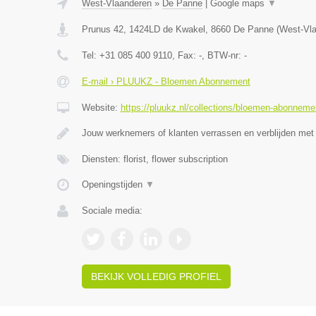
West-Vlaanderen
»
De Panne
|
Google maps
▼
Prunus 42, 1424LD de Kwakel
,
8660
De Panne
(
West-Vl
Tel:
+31 085 400 9110
, Fax:
-
, BTW-nr:
-
E-mail › PLUUKZ - Bloemen Abonnement
Website:
https://pluukz.nl/collections/bloemen-abonneme
Jouw werknemers of klanten verrassen en verblijden met
Diensten: florist, flower subscription
Openingstijden
▼
Sociale media:
BEKIJK VOLLEDIG PROFIEL