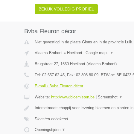
BEKIJK VOLLEDIG PROFIEL
Bvba Fleuron décor
Niet gevestigd in de plaats Glons en in de provincie Luik.
Vlaams-Brabant
»
Hoeilaart
|
Google maps
▼
Brugstraat 27
,
1560
Hoeilaart
(
Vlaams-Brabant
)
Tel:
02 657 62 45
, Fax:
02 808 80 09
, BTW-nr:
BE 0423 
E-mail › Bvba Fleuron décor
Website:
http://www.bloemisten.be
|
Screenshot
▼
Internetmaatschappij voor levering bloemen en planten in
Diensten onbekend
Openingstijden
▼