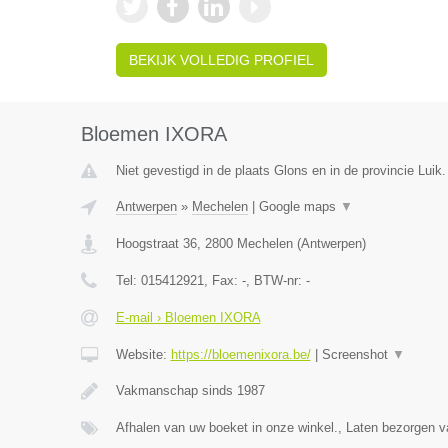
BEKIJK VOLLEDIG PROFIEL
Bloemen IXORA
Niet gevestigd in de plaats Glons en in de provincie Luik.
Antwerpen
»
Mechelen
|
Google maps
▼
Hoogstraat 36
,
2800
Mechelen
(
Antwerpen
)
Tel:
015412921
, Fax:
-
, BTW-nr:
-
E-mail › Bloemen IXORA
Website:
https://bloemenixora.be/
|
Screenshot
▼
Vakmanschap sinds 1987
Afhalen van uw boeket in onze winkel., Laten bezorgen