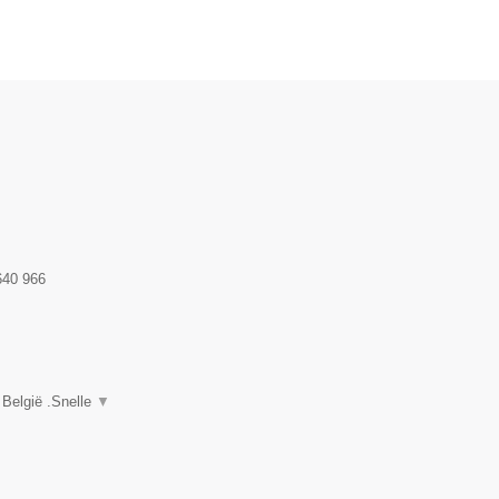
640 966
 België .Snelle
▼