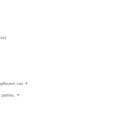
ren
)
opfleuren van
▼
 parties,
▼