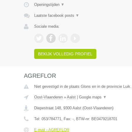
Openingstijden
▼
Laatste facebook posts
▼
Sociale media:
BEKIJK VOLLEDIG PROFIEL
AGREFLOR
Niet gevestigd in de plaats Glons en in de provincie Luik.
Oost-Vlaanderen
»
Aalst
|
Google maps
▼
Diepestraat 148
,
9300
Aalst
(
Oost-Vlaanderen
)
Tel:
053/784771
, Fax:
-
, BTW-nr:
BE0479218701
E-mail › AGREFLOR