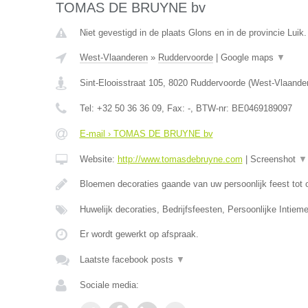
TOMAS DE BRUYNE bv
Niet gevestigd in de plaats Glons en in de provincie Luik.
West-Vlaanderen
»
Ruddervoorde
|
Google maps
▼
Sint-Elooisstraat 105
,
8020
Ruddervoorde
(
West-Vlaande
Tel:
+32 50 36 36 09
, Fax:
-
, BTW-nr:
BE0469189097
E-mail › TOMAS DE BRUYNE bv
Website:
http://www.tomasdebruyne.com
|
Screenshot
▼
Bloemen decoraties gaande van uw persoonlijk feest tot 
Huwelijk decoraties, Bedrijfsfeesten, Persoonlijke Intieme
Er wordt gewerkt op afspraak.
Laatste facebook posts
▼
Sociale media: