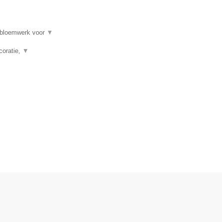
, bloemwerk voor
▼
coratie,
▼