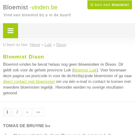
Ik ben een
bloemist
Bloemist
-vinden.be
Vind een bloemist bij u in de buurt!
U bent nu hier:
Home
»
Luik
»
Dison
Bloemist Dison
Bloemist-vinden.be bevat helaas nog geen
bloemisten in Dison
. Dit
geldt ook voor de gehele provincie Luik (
bloemist Luik
). Voer bovenaan
deze pagina uw postcode in voor de dichtstbijzijnde bloemisten of ga naar
direct contact met bloemisten
om via één e-mail in contact te komen met
meerdere bloemisten tegelijk. Hieronder worden nu overige resultaten
getoond.
1
2
»
»»
TOMAS DE BRUYNE bv