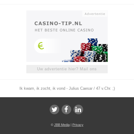
Uw advertentie hier? Mail ons
Ik kwam, ik zocht, ik vond - Julius Caesar / 47 v.Chr. ;)
©
JBB Media
|
Privacy