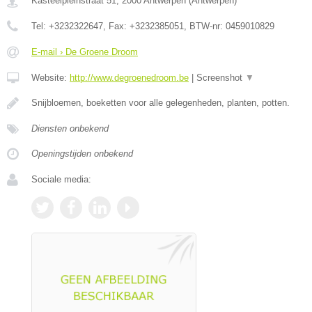
Kasteelpleinstraat 51
,
2000
Antwerpen
(
Antwerpen
)
Tel:
+3232322647
, Fax:
+3232385051
, BTW-nr:
0459010829
E-mail › De Groene Droom
Website:
http://www.degroenedroom.be
|
Screenshot
▼
Snijbloemen, boeketten voor alle gelegenheden, planten, potten.
Diensten onbekend
Openingstijden onbekend
Sociale media: