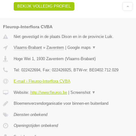
BEKIJK VOLLEDIG PROFIEL
Fleurop-Interflora CVBA
Niet gevestigd in de plaats Dison en in de provincie Luik.
Vlaams-Brabant
»
Zaventem
|
Google maps
▼
Hoge Wei 1
,
1930
Zaventem
(
Vlaams-Brabant
)
Tel:
022422694
, Fax:
022426925
, BTW-nr:
BE0402.712.029
E-mail › Fleurop-Interflora CVBA
Website:
http://www.fleurop.be
|
Screenshot
▼
Bloemenverzendorganisatie voor binnen-en buitenland
Diensten onbekend
Openingstijden onbekend