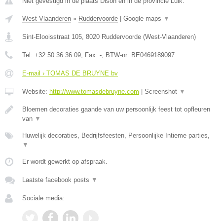
Niet gevestigd in de plaats Dison en in de provincie Luik.
West-Vlaanderen
»
Ruddervoorde
|
Google maps
▼
Sint-Elooisstraat 105
,
8020
Ruddervoorde
(
West-Vlaanderen
)
Tel:
+32 50 36 36 09
, Fax:
-
, BTW-nr:
BE0469189097
E-mail › TOMAS DE BRUYNE bv
Website:
http://www.tomasdebruyne.com
|
Screenshot
▼
Bloemen decoraties gaande van uw persoonlijk feest tot opfleuren
van
▼
Huwelijk decoraties, Bedrijfsfeesten, Persoonlijke Intieme parties,
▼
Er wordt gewerkt op afspraak.
Laatste facebook posts
▼
Sociale media: