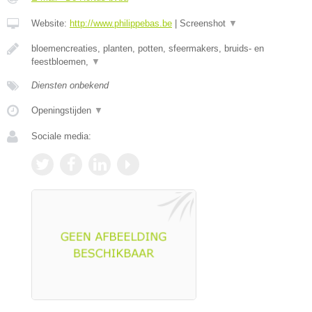
Website:
http://www.philippebas.be
|
Screenshot
▼
bloemencreaties, planten, potten, sfeermakers, bruids- en
feestbloemen,
▼
Diensten onbekend
Openingstijden
▼
Sociale media: