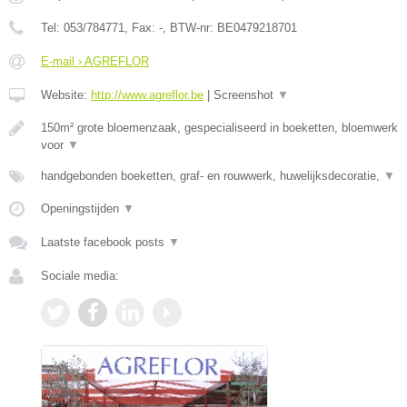
Tel:
053/784771
, Fax:
-
, BTW-nr:
BE0479218701
E-mail › AGREFLOR
Website:
http://www.agreflor.be
|
Screenshot
▼
150m² grote bloemenzaak, gespecialiseerd in boeketten, bloemwerk
voor
▼
handgebonden boeketten, graf- en rouwwerk, huwelijksdecoratie,
▼
Openingstijden
▼
Laatste facebook posts
▼
Sociale media: