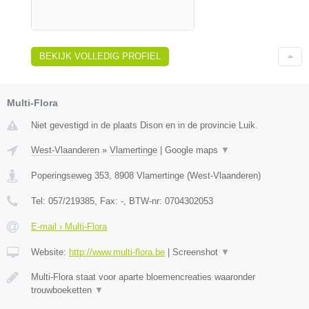
BEKIJK VOLLEDIG PROFIEL
Multi-Flora
Niet gevestigd in de plaats Dison en in de provincie Luik.
West-Vlaanderen
»
Vlamertinge
|
Google maps
▼
Poperingseweg 353
,
8908
Vlamertinge
(
West-Vlaanderen
)
Tel:
057/219385
, Fax:
-
, BTW-nr:
0704302053
E-mail › Multi-Flora
Website:
http://www.multi-flora.be
|
Screenshot
▼
Multi-Flora staat voor aparte bloemencreaties waaronder
trouwboeketten
▼