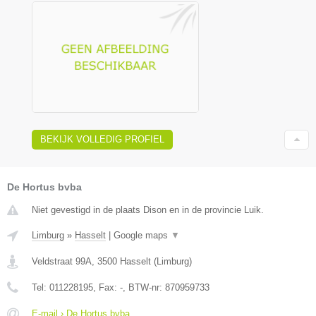
BEKIJK VOLLEDIG PROFIEL
De Hortus bvba
Niet gevestigd in de plaats Dison en in de provincie Luik.
Limburg
»
Hasselt
|
Google maps
▼
Veldstraat 99A
,
3500
Hasselt
(
Limburg
)
Tel:
011228195
, Fax:
-
, BTW-nr:
870959733
E-mail › De Hortus bvba