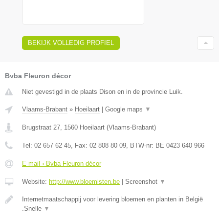
BEKIJK VOLLEDIG PROFIEL
Bvba Fleuron décor
Niet gevestigd in de plaats Dison en in de provincie Luik.
Vlaams-Brabant
»
Hoeilaart
|
Google maps
▼
Brugstraat 27
,
1560
Hoeilaart
(
Vlaams-Brabant
)
Tel:
02 657 62 45
, Fax:
02 808 80 09
, BTW-nr:
BE 0423 640 966
E-mail › Bvba Fleuron décor
Website:
http://www.bloemisten.be
|
Screenshot
▼
Internetmaatschappij voor levering bloemen en planten in België
.Snelle
▼