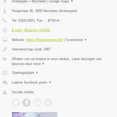
Antwerpen
»
Mechelen
|
Google maps
▼
Hoogstraat 36
,
2800
Mechelen
(
Antwerpen
)
Tel:
015412921
, Fax:
-
, BTW-nr:
-
E-mail › Bloemen IXORA
Website:
https://bloemenixora.be/
|
Screenshot
▼
Vakmanschap sinds 1987
Afhalen van uw boeket in onze winkel., Laten bezorgen van
bloemen door onze
▼
Openingstijden
▼
Laatste facebook posts
▼
Sociale media: