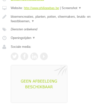
Website:
http://www.philippebas.be
|
Screenshot
▼
bloemencreaties, planten, potten, sfeermakers, bruids- en
feestbloemen,
▼
Diensten onbekend
Openingstijden
▼
Sociale media: