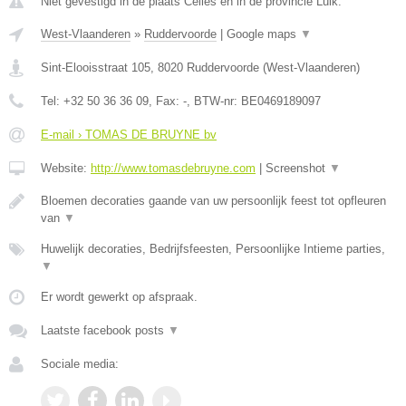
Niet gevestigd in de plaats Celles en in de provincie Luik.
West-Vlaanderen
»
Ruddervoorde
|
Google maps
▼
Sint-Elooisstraat 105
,
8020
Ruddervoorde
(
West-Vlaanderen
)
Tel:
+32 50 36 36 09
, Fax:
-
, BTW-nr:
BE0469189097
E-mail › TOMAS DE BRUYNE bv
Website:
http://www.tomasdebruyne.com
|
Screenshot
▼
Bloemen decoraties gaande van uw persoonlijk feest tot opfleuren
van
▼
Huwelijk decoraties, Bedrijfsfeesten, Persoonlijke Intieme parties,
▼
Er wordt gewerkt op afspraak.
Laatste facebook posts
▼
Sociale media: