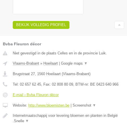
BEKIJK VOLLEDIG PROFIEL
Bvba Fleuron décor
Niet gevestigd in de plaats Celles en in de provincie Luik.
Vlaams-Brabant
»
Hoeilaart
|
Google maps
▼
Brugstraat 27
,
1560
Hoeilaart
(
Vlaams-Brabant
)
Tel:
02 657 62 45
, Fax:
02 808 80 09
, BTW-nr:
BE 0423 640 966
E-mail › Bvba Fleuron décor
Website:
http://www.bloemisten.be
|
Screenshot
▼
Internetmaatschappij voor levering bloemen en planten in België
.Snelle
▼