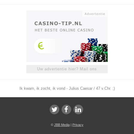
Uw advertentie hier? Mail ons
Ik kwam, ik zocht, ik vond - Julius Caesar / 47 v.Chr. ;)
©
JBB Media
|
Privacy