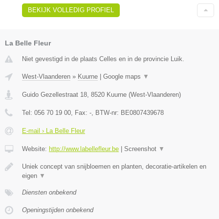
BEKIJK VOLLEDIG PROFIEL
La Belle Fleur
Niet gevestigd in de plaats Celles en in de provincie Luik.
West-Vlaanderen
»
Kuurne
|
Google maps
▼
Guido Gezellestraat 18
,
8520
Kuurne
(
West-Vlaanderen
)
Tel:
056 70 19 00
, Fax:
-
, BTW-nr:
BE0807439678
E-mail › La Belle Fleur
Website:
http://www.labellefleur.be
|
Screenshot
▼
Uniek concept van snijbloemen en planten, decoratie-artikelen en
eigen
▼
Diensten onbekend
Openingstijden onbekend