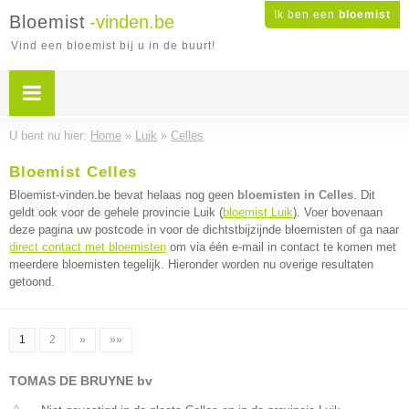
Ik ben een
bloemist
Bloemist
-vinden.be
Vind een bloemist bij u in de buurt!
U bent nu hier:
Home
»
Luik
»
Celles
Bloemist Celles
Bloemist-vinden.be bevat helaas nog geen
bloemisten in Celles
. Dit
geldt ook voor de gehele provincie Luik (
bloemist Luik
). Voer bovenaan
deze pagina uw postcode in voor de dichtstbijzijnde bloemisten of ga naar
direct contact met bloemisten
om via één e-mail in contact te komen met
meerdere bloemisten tegelijk. Hieronder worden nu overige resultaten
getoond.
1
2
»
»»
TOMAS DE BRUYNE bv