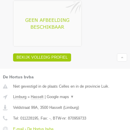
BEKIJK VOLLEDIG PROFIEL
De Hortus bvba
Niet gevestigd in de plaats Celles en in de provincie Luik.
Limburg
»
Hasselt
|
Google maps
▼
Veldstraat 99A
,
3500
Hasselt
(
Limburg
)
Tel:
011228195
, Fax:
-
, BTW-nr:
870959733
E-mail › De Hortus bvba