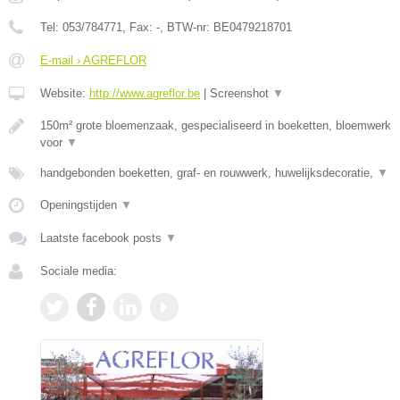
Tel:
053/784771
, Fax:
-
, BTW-nr:
BE0479218701
E-mail › AGREFLOR
Website:
http://www.agreflor.be
|
Screenshot
▼
150m² grote bloemenzaak, gespecialiseerd in boeketten, bloemwerk
voor
▼
handgebonden boeketten, graf- en rouwwerk, huwelijksdecoratie,
▼
Openingstijden
▼
Laatste facebook posts
▼
Sociale media: