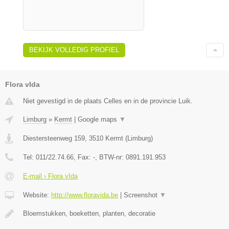
BEKIJK VOLLEDIG PROFIEL
Flora vIda
Niet gevestigd in de plaats Celles en in de provincie Luik.
Limburg
»
Kermt
|
Google maps
▼
Diestersteenweg 159
,
3510
Kermt
(
Limburg
)
Tel:
011/22.74.66
, Fax:
-
, BTW-nr:
0891.191.953
E-mail › Flora vIda
Website:
http://www.floravida.be
|
Screenshot
▼
Bloemstukken, boeketten, planten, decoratie