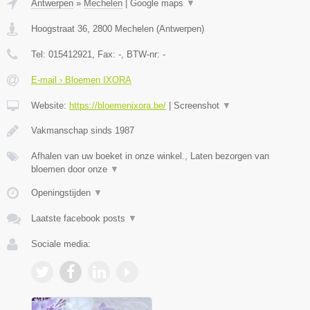
Antwerpen
»
Mechelen
|
Google maps
▼
Hoogstraat 36
,
2800
Mechelen
(
Antwerpen
)
Tel:
015412921
, Fax:
-
, BTW-nr:
-
E-mail › Bloemen IXORA
Website:
https://bloemenixora.be/
|
Screenshot
▼
Vakmanschap sinds 1987
Afhalen van uw boeket in onze winkel., Laten bezorgen van
bloemen door onze
▼
Openingstijden
▼
Laatste facebook posts
▼
Sociale media: