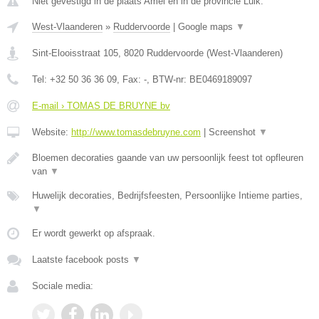
Niet gevestigd in de plaats Amel en in de provincie Luik.
West-Vlaanderen
»
Ruddervoorde
|
Google maps
▼
Sint-Elooisstraat 105
,
8020
Ruddervoorde
(
West-Vlaanderen
)
Tel:
+32 50 36 36 09
, Fax:
-
, BTW-nr:
BE0469189097
E-mail › TOMAS DE BRUYNE bv
Website:
http://www.tomasdebruyne.com
|
Screenshot
▼
Bloemen decoraties gaande van uw persoonlijk feest tot opfleuren
van
▼
Huwelijk decoraties, Bedrijfsfeesten, Persoonlijke Intieme parties,
▼
Er wordt gewerkt op afspraak.
Laatste facebook posts
▼
Sociale media: