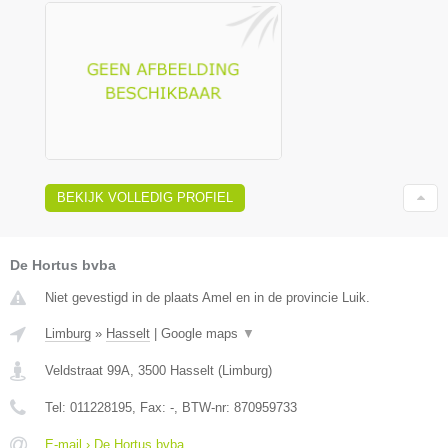
BEKIJK VOLLEDIG PROFIEL
De Hortus bvba
Niet gevestigd in de plaats Amel en in de provincie Luik.
Limburg
»
Hasselt
|
Google maps
▼
Veldstraat 99A
,
3500
Hasselt
(
Limburg
)
Tel:
011228195
, Fax:
-
, BTW-nr:
870959733
E-mail › De Hortus bvba