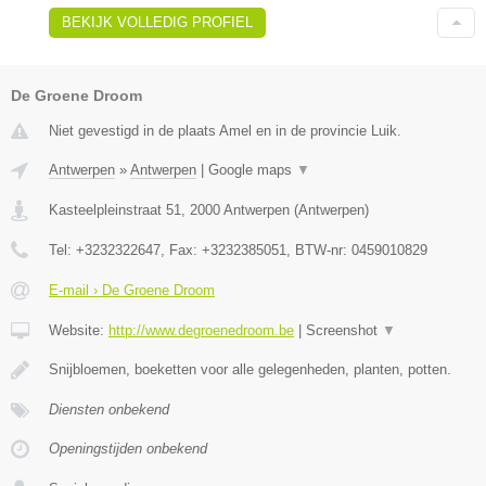
BEKIJK VOLLEDIG PROFIEL
De Groene Droom
Niet gevestigd in de plaats Amel en in de provincie Luik.
Antwerpen
»
Antwerpen
|
Google maps
▼
Kasteelpleinstraat 51
,
2000
Antwerpen
(
Antwerpen
)
Tel:
+3232322647
, Fax:
+3232385051
, BTW-nr:
0459010829
E-mail › De Groene Droom
Website:
http://www.degroenedroom.be
|
Screenshot
▼
Snijbloemen, boeketten voor alle gelegenheden, planten, potten.
Diensten onbekend
Openingstijden onbekend