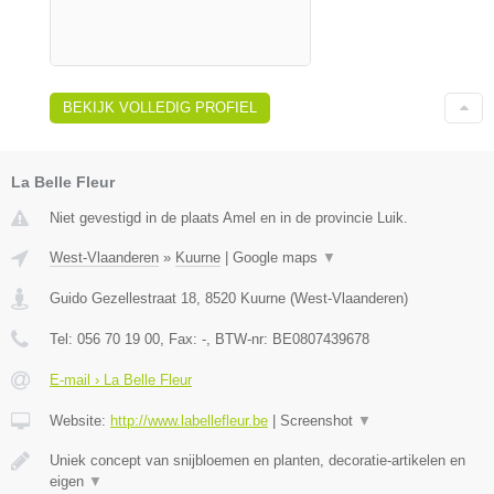
BEKIJK VOLLEDIG PROFIEL
La Belle Fleur
Niet gevestigd in de plaats Amel en in de provincie Luik.
West-Vlaanderen
»
Kuurne
|
Google maps
▼
Guido Gezellestraat 18
,
8520
Kuurne
(
West-Vlaanderen
)
Tel:
056 70 19 00
, Fax:
-
, BTW-nr:
BE0807439678
E-mail › La Belle Fleur
Website:
http://www.labellefleur.be
|
Screenshot
▼
Uniek concept van snijbloemen en planten, decoratie-artikelen en
eigen
▼