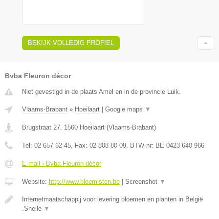
BEKIJK VOLLEDIG PROFIEL
Bvba Fleuron décor
Niet gevestigd in de plaats Amel en in de provincie Luik.
Vlaams-Brabant
»
Hoeilaart
|
Google maps
▼
Brugstraat 27
,
1560
Hoeilaart
(
Vlaams-Brabant
)
Tel:
02 657 62 45
, Fax:
02 808 80 09
, BTW-nr:
BE 0423 640 966
E-mail › Bvba Fleuron décor
Website:
http://www.bloemisten.be
|
Screenshot
▼
Internetmaatschappij voor levering bloemen en planten in België
.Snelle
▼