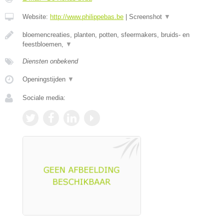
Website:
http://www.philippebas.be
|
Screenshot
▼
bloemencreaties, planten, potten, sfeermakers, bruids- en
feestbloemen,
▼
Diensten onbekend
Openingstijden
▼
Sociale media: