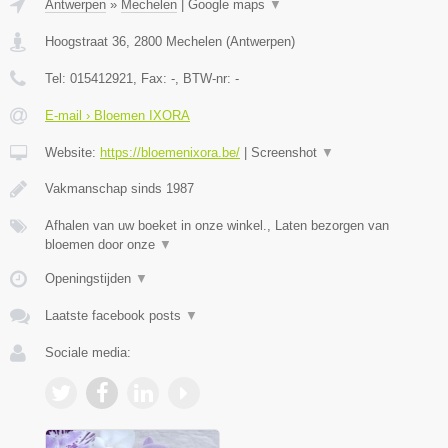
Antwerpen
»
Mechelen
|
Google maps
▼
Hoogstraat 36
,
2800
Mechelen
(
Antwerpen
)
Tel:
015412921
, Fax:
-
, BTW-nr:
-
E-mail › Bloemen IXORA
Website:
https://bloemenixora.be/
|
Screenshot
▼
Vakmanschap sinds 1987
Afhalen van uw boeket in onze winkel., Laten bezorgen van
bloemen door onze
▼
Openingstijden
▼
Laatste facebook posts
▼
Sociale media: