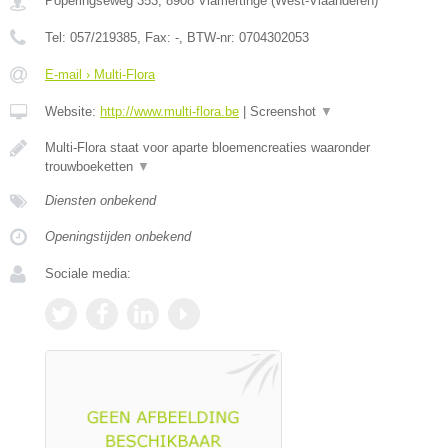
Poperingseweg 353
,
8908
Vlamertinge
(
West-Vlaanderen
)
Tel:
057/219385
, Fax:
-
, BTW-nr:
0704302053
E-mail › Multi-Flora
Website:
http://www.multi-flora.be
|
Screenshot
▼
Multi-Flora staat voor aparte bloemencreaties waaronder
trouwboeketten
▼
Diensten onbekend
Openingstijden onbekend
Sociale media: