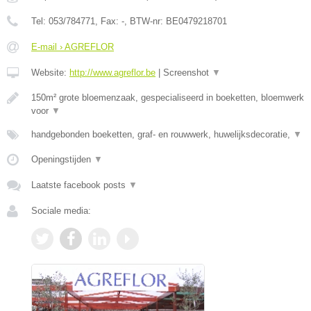
Tel:
053/784771
, Fax:
-
, BTW-nr:
BE0479218701
E-mail › AGREFLOR
Website:
http://www.agreflor.be
|
Screenshot
▼
150m² grote bloemenzaak, gespecialiseerd in boeketten, bloemwerk
voor
▼
handgebonden boeketten, graf- en rouwwerk, huwelijksdecoratie,
▼
Openingstijden
▼
Laatste facebook posts
▼
Sociale media: