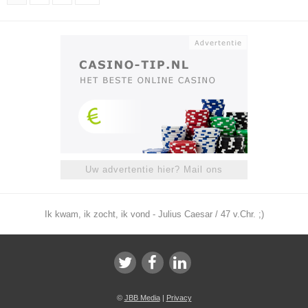
Uw advertentie hier? Mail ons
Ik kwam, ik zocht, ik vond - Julius Caesar / 47 v.Chr. ;)
©
JBB Media
|
Privacy