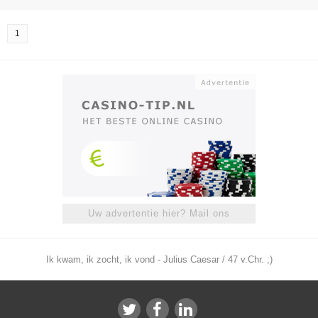
1
Uw advertentie hier? Mail ons
Ik kwam, ik zocht, ik vond - Julius Caesar / 47 v.Chr. ;)