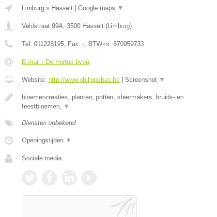
Limburg
»
Hasselt
|
Google maps
▼
Veldstraat 99A
,
3500
Hasselt
(
Limburg
)
Tel:
011228195
, Fax:
-
, BTW-nr:
870959733
E-mail › De Hortus bvba
Website:
http://www.philippebas.be
|
Screenshot
▼
bloemencreaties, planten, potten, sfeermakers, bruids- en
feestbloemen,
▼
Diensten onbekend
Openingstijden
▼
Sociale media: