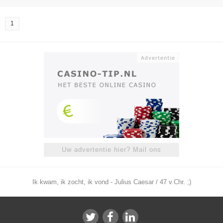
1
Uw advertentie hier? Mail ons
Ik kwam, ik zocht, ik vond - Julius Caesar / 47 v.Chr. ;)