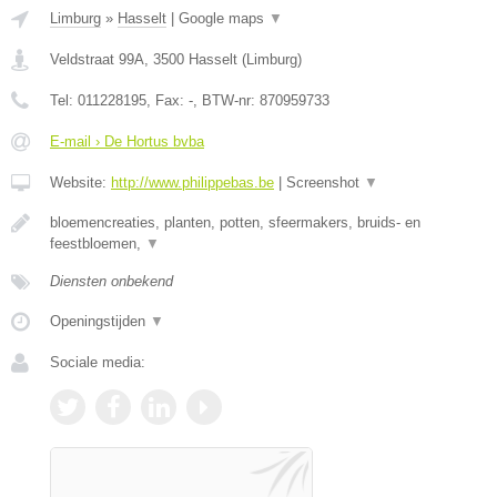
Limburg
»
Hasselt
|
Google maps
▼
Veldstraat 99A
,
3500
Hasselt
(
Limburg
)
Tel:
011228195
, Fax:
-
, BTW-nr:
870959733
E-mail › De Hortus bvba
Website:
http://www.philippebas.be
|
Screenshot
▼
bloemencreaties, planten, potten, sfeermakers, bruids- en
feestbloemen,
▼
Diensten onbekend
Openingstijden
▼
Sociale media: