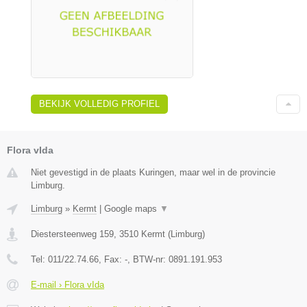
BEKIJK VOLLEDIG PROFIEL
Flora vIda
Niet gevestigd in de plaats Kuringen, maar wel in de provincie
Limburg.
Limburg
»
Kermt
|
Google maps
▼
Diestersteenweg 159
,
3510
Kermt
(
Limburg
)
Tel:
011/22.74.66
, Fax:
-
, BTW-nr:
0891.191.953
E-mail › Flora vIda