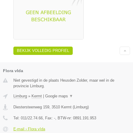
BEKIJK VOLLEDIG PROFIEL
Flora vIda
Niet gevestigd in de plaats Heusden Zolder, maar wel in de
provincie Limburg.
Limburg
»
Kermt
|
Google maps
▼
Diestersteenweg 159
,
3510
Kermt
(
Limburg
)
Tel:
011/22.74.66
, Fax:
-
, BTW-nr:
0891.191.953
E-mail › Flora vIda