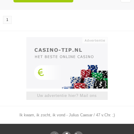
1
Uw advertentie hier? Mail ons
Ik kwam, ik zocht, ik vond - Julius Caesar / 47 v.Chr. ;)