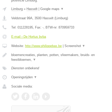
provincie Limburg.
Limburg
»
Hasselt
|
Google maps
▼
Veldstraat 99A
,
3500
Hasselt
(
Limburg
)
Tel:
011228195
, Fax:
-
, BTW-nr:
870959733
E-mail › De Hortus bvba
Website:
http://www.philippebas.be
|
Screenshot
▼
bloemencreaties, planten, potten, sfeermakers, bruids- en
feestbloemen,
▼
Diensten onbekend
Openingstijden
▼
Sociale media: