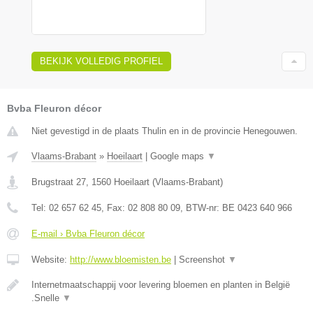
BEKIJK VOLLEDIG PROFIEL
Bvba Fleuron décor
Niet gevestigd in de plaats Thulin en in de provincie Henegouwen.
Vlaams-Brabant
»
Hoeilaart
|
Google maps
▼
Brugstraat 27
,
1560
Hoeilaart
(
Vlaams-Brabant
)
Tel:
02 657 62 45
, Fax:
02 808 80 09
, BTW-nr:
BE 0423 640 966
E-mail › Bvba Fleuron décor
Website:
http://www.bloemisten.be
|
Screenshot
▼
Internetmaatschappij voor levering bloemen en planten in België
.Snelle
▼