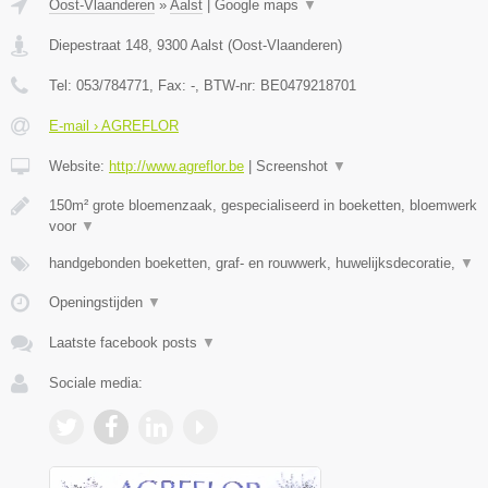
Oost-Vlaanderen
»
Aalst
|
Google maps
▼
Diepestraat 148
,
9300
Aalst
(
Oost-Vlaanderen
)
Tel:
053/784771
, Fax:
-
, BTW-nr:
BE0479218701
E-mail › AGREFLOR
Website:
http://www.agreflor.be
|
Screenshot
▼
150m² grote bloemenzaak, gespecialiseerd in boeketten, bloemwerk
voor
▼
handgebonden boeketten, graf- en rouwwerk, huwelijksdecoratie,
▼
Openingstijden
▼
Laatste facebook posts
▼
Sociale media: