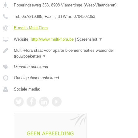
Poperingseweg 353
,
8908
Vlamertinge
(
West-Vlaanderen
)
Tel:
057/219385
, Fax:
-
, BTW-nr:
0704302053
E-mail › Multi-Flora
Website:
http://www.multi-flora.be
|
Screenshot
▼
Multi-Flora staat voor aparte bloemencreaties waaronder
trouwboeketten
▼
Diensten onbekend
Openingstijden onbekend
Sociale media: