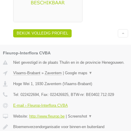
BEKIJK VOLLEDIG PROFIEL
Fleurop-Interflora CVBA
Niet gevestigd in de plaats Thulin en in de provincie Henegouwen.
Vlaams-Brabant
»
Zaventem
|
Google maps
▼
Hoge Wei 1
,
1930
Zaventem
(
Vlaams-Brabant
)
Tel:
022422694
, Fax:
022426925
, BTW-nr:
BE0402.712.029
E-mail › Fleurop-Interflora CVBA
Website:
http://www.fleurop.be
|
Screenshot
▼
Bloemenverzendorganisatie voor binnen-en buitenland