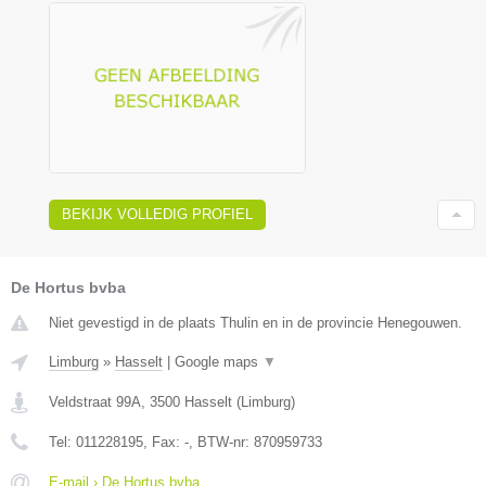
BEKIJK VOLLEDIG PROFIEL
De Hortus bvba
Niet gevestigd in de plaats Thulin en in de provincie Henegouwen.
Limburg
»
Hasselt
|
Google maps
▼
Veldstraat 99A
,
3500
Hasselt
(
Limburg
)
Tel:
011228195
, Fax:
-
, BTW-nr:
870959733
E-mail › De Hortus bvba