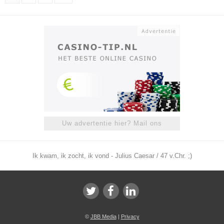
Uw advertentie hier? Mail ons
Ik kwam, ik zocht, ik vond - Julius Caesar / 47 v.Chr. ;)
©
JBB Media
|
Privacy