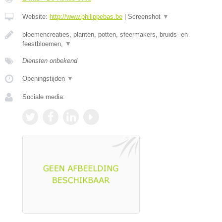
Website:
http://www.philippebas.be
|
Screenshot
▼
bloemencreaties, planten, potten, sfeermakers, bruids- en
feestbloemen,
▼
Diensten onbekend
Openingstijden
▼
Sociale media: