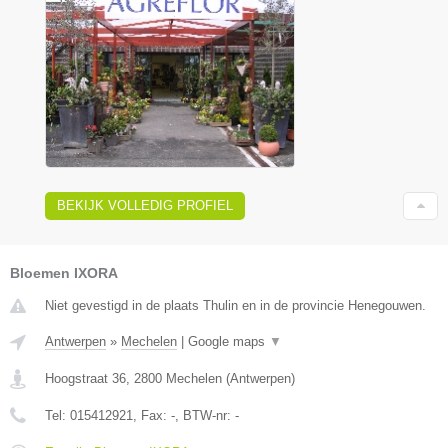
BEKIJK VOLLEDIG PROFIEL
Bloemen IXORA
Niet gevestigd in de plaats Thulin en in de provincie Henegouwen.
Antwerpen
»
Mechelen
|
Google maps
▼
Hoogstraat 36
,
2800
Mechelen
(
Antwerpen
)
Tel:
015412921
, Fax:
-
, BTW-nr:
-