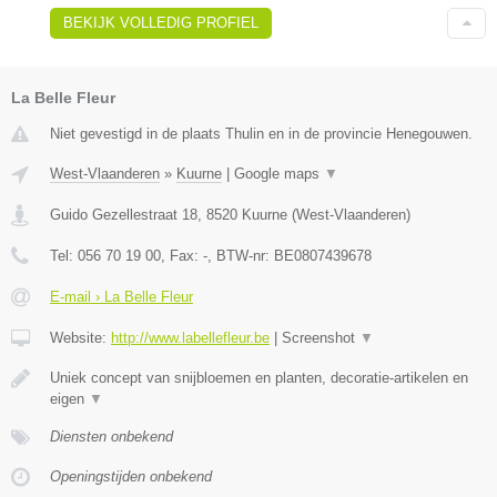
BEKIJK VOLLEDIG PROFIEL
La Belle Fleur
Niet gevestigd in de plaats Thulin en in de provincie Henegouwen.
West-Vlaanderen
»
Kuurne
|
Google maps
▼
Guido Gezellestraat 18
,
8520
Kuurne
(
West-Vlaanderen
)
Tel:
056 70 19 00
, Fax:
-
, BTW-nr:
BE0807439678
E-mail › La Belle Fleur
Website:
http://www.labellefleur.be
|
Screenshot
▼
Uniek concept van snijbloemen en planten, decoratie-artikelen en
eigen
▼
Diensten onbekend
Openingstijden onbekend