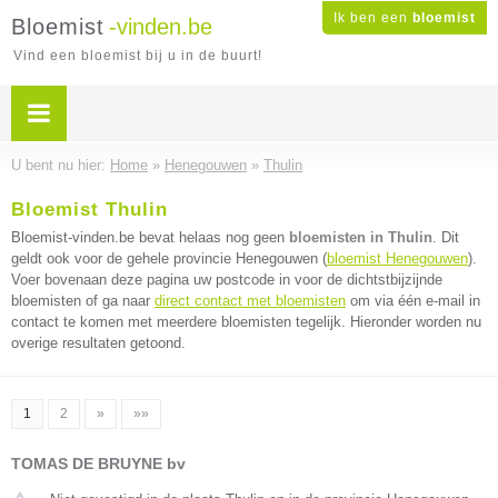
Ik ben een
bloemist
Bloemist
-vinden.be
Vind een bloemist bij u in de buurt!
U bent nu hier:
Home
»
Henegouwen
»
Thulin
Bloemist Thulin
Bloemist-vinden.be bevat helaas nog geen
bloemisten in Thulin
. Dit
geldt ook voor de gehele provincie Henegouwen (
bloemist Henegouwen
).
Voer bovenaan deze pagina uw postcode in voor de dichtstbijzijnde
bloemisten of ga naar
direct contact met bloemisten
om via één e-mail in
contact te komen met meerdere bloemisten tegelijk. Hieronder worden nu
overige resultaten getoond.
1
2
»
»»
TOMAS DE BRUYNE bv