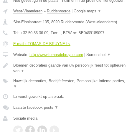
Niet gevestigd in de plaats Thulin en in de provincie Henegouwen.
West-Vlaanderen
»
Ruddervoorde
|
Google maps
▼
Sint-Elooisstraat 105
,
8020
Ruddervoorde
(
West-Vlaanderen
)
Tel:
+32 50 36 36 09
, Fax:
-
, BTW-nr:
BE0469189097
E-mail › TOMAS DE BRUYNE bv
Website:
http://www.tomasdebruyne.com
|
Screenshot
▼
Bloemen decoraties gaande van uw persoonlijk feest tot opfleuren
van
▼
Huwelijk decoraties, Bedrijfsfeesten, Persoonlijke Intieme parties,
▼
Er wordt gewerkt op afspraak.
Laatste facebook posts
▼
Sociale media: