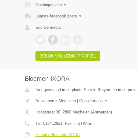
Openingstijden
▼
Laatste facebook posts
▼
Sociale media:
BEKIJK VOLLEDIG PROFIEL
Bloemen IXORA
Niet gevestigd in de plaats Sars la Bruyere en in de pro
Antwerpen
»
Mechelen
|
Google maps
▼
Hoogstraat 36
,
2800
Mechelen
(
Antwerpen
)
Tel:
015412921
, Fax:
-
, BTW-nr:
-
E-mail › Bloemen IXORA