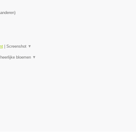
aanderen
)
nt
|
Screenshot
▼
 heerlijke bloemen
▼