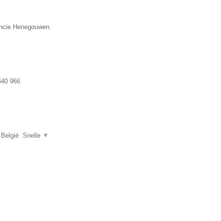
vincie Henegouwen.
640 966
 België .Snelle
▼