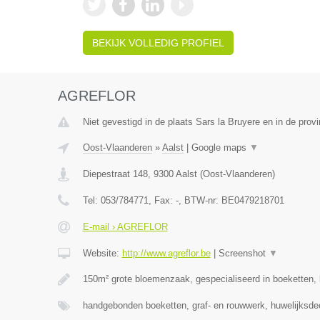
BEKIJK VOLLEDIG PROFIEL
AGREFLOR
Niet gevestigd in de plaats Sars la Bruyere en in de pro
Oost-Vlaanderen
»
Aalst
|
Google maps
▼
Diepestraat 148
,
9300
Aalst
(
Oost-Vlaanderen
)
Tel:
053/784771
, Fax:
-
, BTW-nr:
BE0479218701
E-mail › AGREFLOR
Website:
http://www.agreflor.be
|
Screenshot
▼
150m² grote bloemenzaak, gespecialiseerd in boeketten
handgebonden boeketten, graf- en rouwwerk, huwelijksde