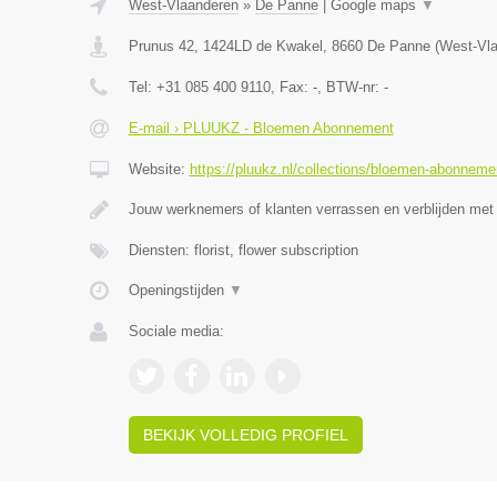
West-Vlaanderen
»
De Panne
|
Google maps
▼
Prunus 42, 1424LD de Kwakel
,
8660
De Panne
(
West-Vl
Tel:
+31 085 400 9110
, Fax:
-
, BTW-nr:
-
E-mail › PLUUKZ - Bloemen Abonnement
Website:
https://pluukz.nl/collections/bloemen-abonneme
Jouw werknemers of klanten verrassen en verblijden met
Diensten: florist, flower subscription
Openingstijden
▼
Sociale media:
BEKIJK VOLLEDIG PROFIEL