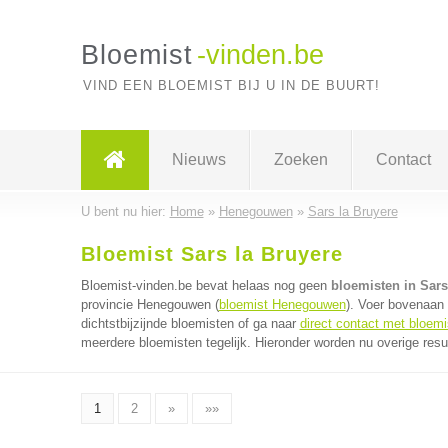
Bloemist
-vinden.be
VIND EEN BLOEMIST BIJ U IN DE BUURT!
Nieuws
Zoeken
Contact
U bent nu hier:
Home
»
Henegouwen
»
Sars la Bruyere
Bloemist Sars la Bruyere
Bloemist-vinden.be bevat helaas nog geen
bloemisten in Sars
provincie Henegouwen (
bloemist Henegouwen
). Voer bovenaan
dichtstbijzijnde bloemisten of ga naar
direct contact met bloemi
meerdere bloemisten tegelijk. Hieronder worden nu overige resu
1
2
»
»»