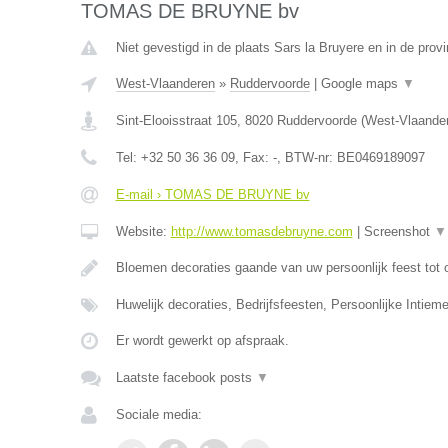
TOMAS DE BRUYNE bv
Niet gevestigd in de plaats Sars la Bruyere en in de pro
West-Vlaanderen
»
Ruddervoorde
|
Google maps
▼
Sint-Elooisstraat 105
,
8020
Ruddervoorde
(
West-Vlaande
Tel:
+32 50 36 36 09
, Fax:
-
, BTW-nr:
BE0469189097
E-mail › TOMAS DE BRUYNE bv
Website:
http://www.tomasdebruyne.com
|
Screenshot
▼
Bloemen decoraties gaande van uw persoonlijk feest tot 
Huwelijk decoraties, Bedrijfsfeesten, Persoonlijke Intieme
Er wordt gewerkt op afspraak.
Laatste facebook posts
▼
Sociale media: