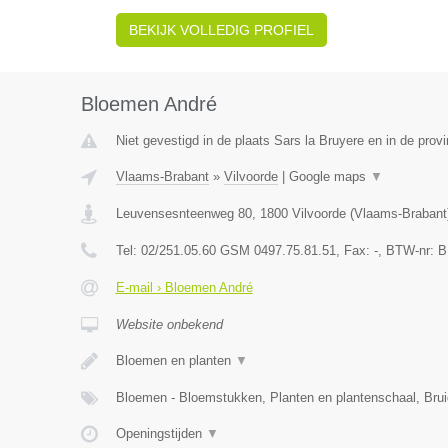
BEKIJK VOLLEDIG PROFIEL
Bloemen André
Niet gevestigd in de plaats Sars la Bruyere en in de pro
Vlaams-Brabant
»
Vilvoorde
|
Google maps
▼
Leuvensesnteenweg 80
,
1800
Vilvoorde
(
Vlaams-Brabant
Tel:
02/251.05.60 GSM 0497.75.81.51
, Fax:
-
, BTW-nr:
B
E-mail › Bloemen André
Website onbekend
Bloemen en planten
▼
Bloemen - Bloemstukken, Planten en plantenschaal, Br
Openingstijden
▼