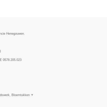
vincie Henegouwen.
)
E 0578.205.023
uidswerk, Bloemtukken
▼