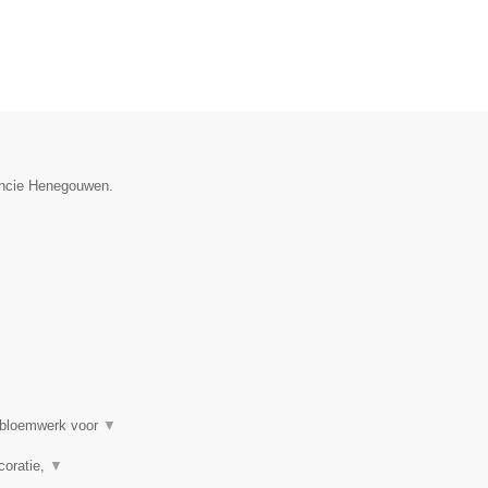
vincie Henegouwen.
, bloemwerk voor
▼
coratie,
▼