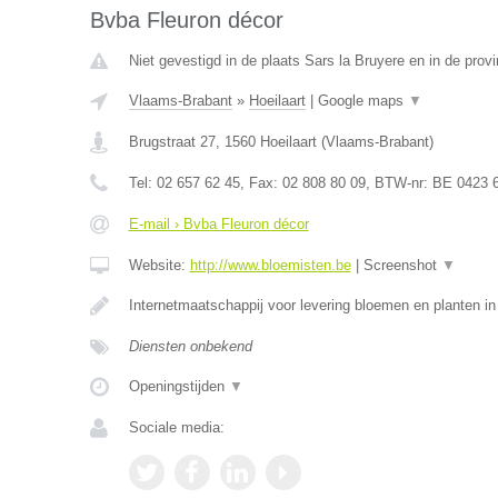
Bvba Fleuron décor
Niet gevestigd in de plaats Sars la Bruyere en in de pro
Vlaams-Brabant
»
Hoeilaart
|
Google maps
▼
Brugstraat 27
,
1560
Hoeilaart
(
Vlaams-Brabant
)
Tel:
02 657 62 45
, Fax:
02 808 80 09
, BTW-nr:
BE 0423 
E-mail › Bvba Fleuron décor
Website:
http://www.bloemisten.be
|
Screenshot
▼
Internetmaatschappij voor levering bloemen en planten in
Diensten onbekend
Openingstijden
▼
Sociale media: