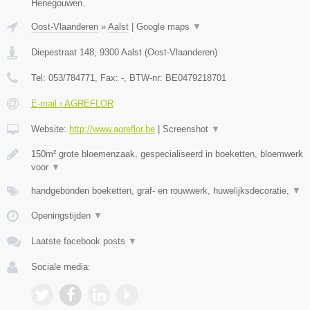
Henegouwen.
Oost-Vlaanderen
»
Aalst
|
Google maps
▼
Diepestraat 148
,
9300
Aalst
(
Oost-Vlaanderen
)
Tel:
053/784771
, Fax:
-
, BTW-nr:
BE0479218701
E-mail › AGREFLOR
Website:
http://www.agreflor.be
|
Screenshot
▼
150m² grote bloemenzaak, gespecialiseerd in boeketten, bloemwerk
voor
▼
handgebonden boeketten, graf- en rouwwerk, huwelijksdecoratie,
▼
Openingstijden
▼
Laatste facebook posts
▼
Sociale media: