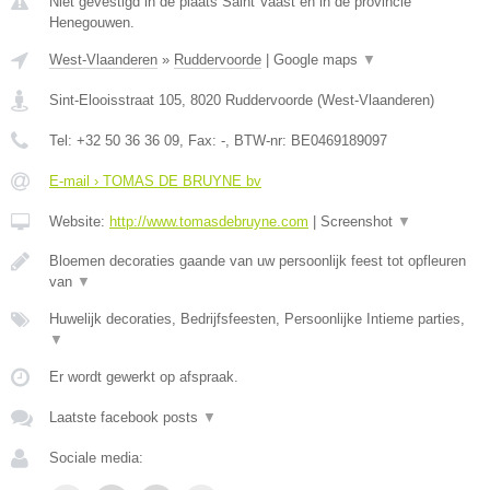
Niet gevestigd in de plaats Saint Vaast en in de provincie
Henegouwen.
West-Vlaanderen
»
Ruddervoorde
|
Google maps
▼
Sint-Elooisstraat 105
,
8020
Ruddervoorde
(
West-Vlaanderen
)
Tel:
+32 50 36 36 09
, Fax:
-
, BTW-nr:
BE0469189097
E-mail › TOMAS DE BRUYNE bv
Website:
http://www.tomasdebruyne.com
|
Screenshot
▼
Bloemen decoraties gaande van uw persoonlijk feest tot opfleuren
van
▼
Huwelijk decoraties, Bedrijfsfeesten, Persoonlijke Intieme parties,
▼
Er wordt gewerkt op afspraak.
Laatste facebook posts
▼
Sociale media: