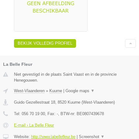
BEKIJK VOLLEDIG PROFIEL
La Belle Fleur
Niet gevestigd in de plaats Saint Vaast en in de provincie
Henegouwen.
West-Vlaanderen
»
Kuurne
|
Google maps
▼
Guido Gezellestraat 18
,
8520
Kuurne
(
West-Vlaanderen
)
Tel:
056 70 19 00
, Fax:
-
, BTW-nr:
BE0807439678
E-mail › La Belle Fleur
Website:
http://www.labellefleur.be
|
Screenshot
▼