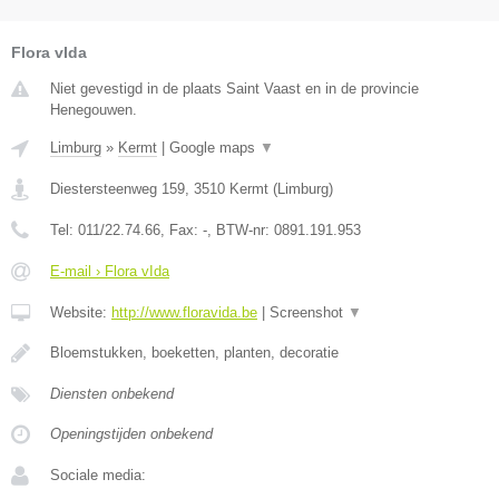
Flora vIda
Niet gevestigd in de plaats Saint Vaast en in de provincie
Henegouwen.
Limburg
»
Kermt
|
Google maps
▼
Diestersteenweg 159
,
3510
Kermt
(
Limburg
)
Tel:
011/22.74.66
, Fax:
-
, BTW-nr:
0891.191.953
E-mail › Flora vIda
Website:
http://www.floravida.be
|
Screenshot
▼
Bloemstukken, boeketten, planten, decoratie
Diensten onbekend
Openingstijden onbekend
Sociale media: