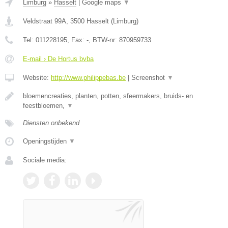
Limburg
»
Hasselt
|
Google maps
▼
Veldstraat 99A
,
3500
Hasselt
(
Limburg
)
Tel:
011228195
, Fax:
-
, BTW-nr:
870959733
E-mail › De Hortus bvba
Website:
http://www.philippebas.be
|
Screenshot
▼
bloemencreaties, planten, potten, sfeermakers, bruids- en
feestbloemen,
▼
Diensten onbekend
Openingstijden
▼
Sociale media: