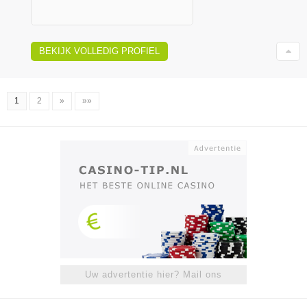
BEKIJK VOLLEDIG PROFIEL
1
2
»
»»
Uw advertentie hier? Mail ons