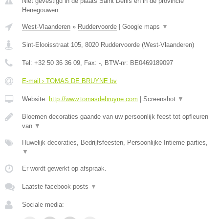
Niet gevestigd in de plaats Saint Denis en in de provincie
Henegouwen.
West-Vlaanderen
»
Ruddervoorde
|
Google maps
▼
Sint-Elooisstraat 105
,
8020
Ruddervoorde
(
West-Vlaanderen
)
Tel:
+32 50 36 36 09
, Fax:
-
, BTW-nr:
BE0469189097
E-mail › TOMAS DE BRUYNE bv
Website:
http://www.tomasdebruyne.com
|
Screenshot
▼
Bloemen decoraties gaande van uw persoonlijk feest tot opfleuren
van
▼
Huwelijk decoraties, Bedrijfsfeesten, Persoonlijke Intieme parties,
▼
Er wordt gewerkt op afspraak.
Laatste facebook posts
▼
Sociale media: