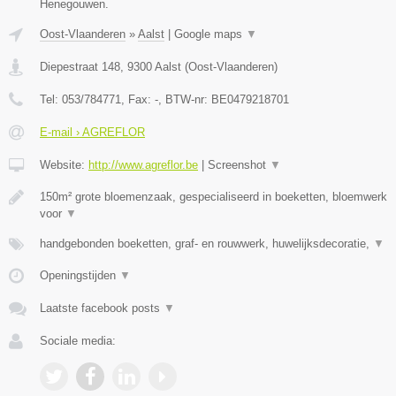
Henegouwen.
Oost-Vlaanderen
»
Aalst
|
Google maps
▼
Diepestraat 148
,
9300
Aalst
(
Oost-Vlaanderen
)
Tel:
053/784771
, Fax:
-
, BTW-nr:
BE0479218701
E-mail › AGREFLOR
Website:
http://www.agreflor.be
|
Screenshot
▼
150m² grote bloemenzaak, gespecialiseerd in boeketten, bloemwerk
voor
▼
handgebonden boeketten, graf- en rouwwerk, huwelijksdecoratie,
▼
Openingstijden
▼
Laatste facebook posts
▼
Sociale media: