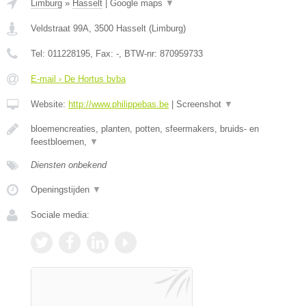
Limburg
»
Hasselt
|
Google maps
▼
Veldstraat 99A
,
3500
Hasselt
(
Limburg
)
Tel:
011228195
, Fax:
-
, BTW-nr:
870959733
E-mail › De Hortus bvba
Website:
http://www.philippebas.be
|
Screenshot
▼
bloemencreaties, planten, potten, sfeermakers, bruids- en
feestbloemen,
▼
Diensten onbekend
Openingstijden
▼
Sociale media: