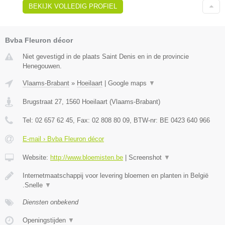
BEKIJK VOLLEDIG PROFIEL
Bvba Fleuron décor
Niet gevestigd in de plaats Saint Denis en in de provincie
Henegouwen.
Vlaams-Brabant
»
Hoeilaart
|
Google maps
▼
Brugstraat 27
,
1560
Hoeilaart
(
Vlaams-Brabant
)
Tel:
02 657 62 45
, Fax:
02 808 80 09
, BTW-nr:
BE 0423 640 966
E-mail › Bvba Fleuron décor
Website:
http://www.bloemisten.be
|
Screenshot
▼
Internetmaatschappij voor levering bloemen en planten in België
.Snelle
▼
Diensten onbekend
Openingstijden
▼