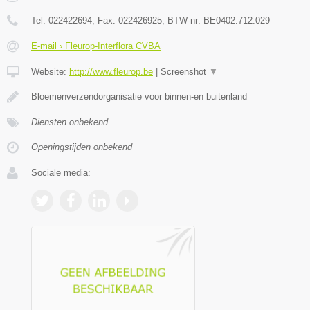
Tel:
022422694
, Fax:
022426925
, BTW-nr:
BE0402.712.029
E-mail › Fleurop-Interflora CVBA
Website:
http://www.fleurop.be
|
Screenshot
▼
Bloemenverzendorganisatie voor binnen-en buitenland
Diensten onbekend
Openingstijden onbekend
Sociale media: