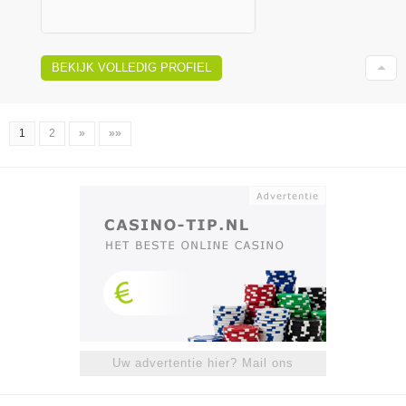
BEKIJK VOLLEDIG PROFIEL
1
2
»
»»
Uw advertentie hier? Mail ons