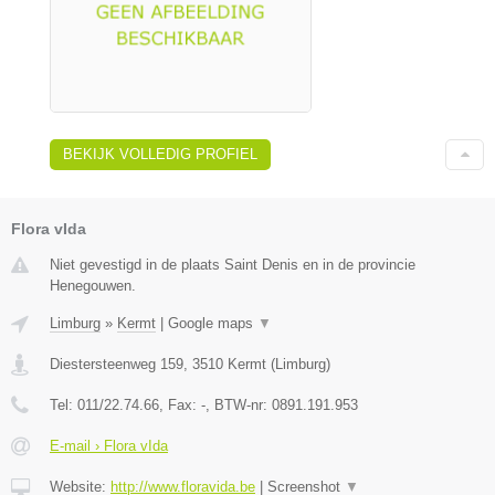
BEKIJK VOLLEDIG PROFIEL
Flora vIda
Niet gevestigd in de plaats Saint Denis en in de provincie
Henegouwen.
Limburg
»
Kermt
|
Google maps
▼
Diestersteenweg 159
,
3510
Kermt
(
Limburg
)
Tel:
011/22.74.66
, Fax:
-
, BTW-nr:
0891.191.953
E-mail › Flora vIda
Website:
http://www.floravida.be
|
Screenshot
▼