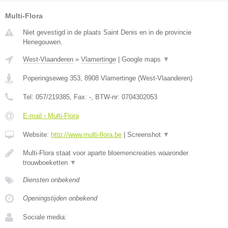
Multi-Flora
Niet gevestigd in de plaats Saint Denis en in de provincie
Henegouwen.
West-Vlaanderen
»
Vlamertinge
|
Google maps
▼
Poperingseweg 353
,
8908
Vlamertinge
(
West-Vlaanderen
)
Tel:
057/219385
, Fax:
-
, BTW-nr:
0704302053
E-mail › Multi-Flora
Website:
http://www.multi-flora.be
|
Screenshot
▼
Multi-Flora staat voor aparte bloemencreaties waaronder
trouwboeketten
▼
Diensten onbekend
Openingstijden onbekend
Sociale media: