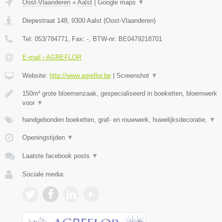
Oost-Vlaanderen
»
Aalst
|
Google maps
▼
Diepestraat 148
,
9300
Aalst
(
Oost-Vlaanderen
)
Tel:
053/784771
, Fax:
-
, BTW-nr:
BE0479218701
E-mail › AGREFLOR
Website:
http://www.agreflor.be
|
Screenshot
▼
150m² grote bloemenzaak, gespecialiseerd in boeketten, bloemwerk
voor
▼
handgebonden boeketten, graf- en rouwwerk, huwelijksdecoratie,
▼
Openingstijden
▼
Laatste facebook posts
▼
Sociale media: