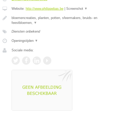
Website:
http://www.philippebas.be
|
Screenshot
▼
bloemencreaties, planten, potten, sfeermakers, bruids- en
feestbloemen,
▼
Diensten onbekend
Openingstijden
▼
Sociale media: