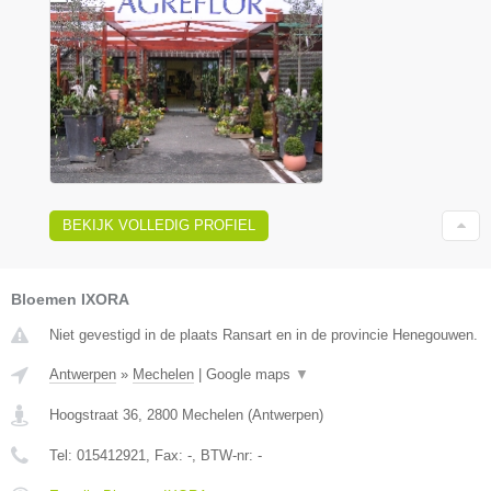
BEKIJK VOLLEDIG PROFIEL
Bloemen IXORA
Niet gevestigd in de plaats Ransart en in de provincie Henegouwen.
Antwerpen
»
Mechelen
|
Google maps
▼
Hoogstraat 36
,
2800
Mechelen
(
Antwerpen
)
Tel:
015412921
, Fax:
-
, BTW-nr:
-