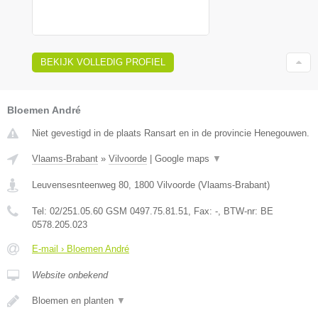
BEKIJK VOLLEDIG PROFIEL
Bloemen André
Niet gevestigd in de plaats Ransart en in de provincie Henegouwen.
Vlaams-Brabant
»
Vilvoorde
|
Google maps
▼
Leuvensesnteenweg 80
,
1800
Vilvoorde
(
Vlaams-Brabant
)
Tel:
02/251.05.60 GSM 0497.75.81.51
, Fax:
-
, BTW-nr:
BE
0578.205.023
E-mail › Bloemen André
Website onbekend
Bloemen en planten
▼