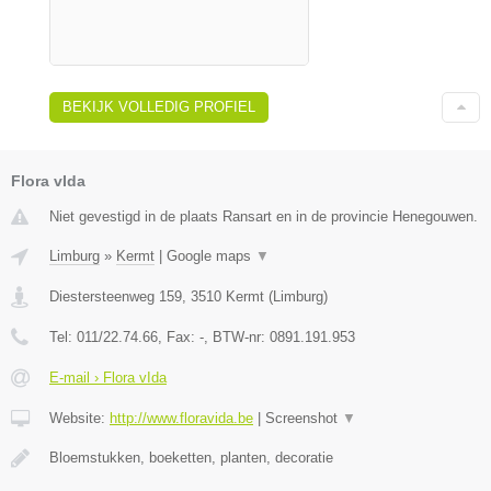
BEKIJK VOLLEDIG PROFIEL
Flora vIda
Niet gevestigd in de plaats Ransart en in de provincie Henegouwen.
Limburg
»
Kermt
|
Google maps
▼
Diestersteenweg 159
,
3510
Kermt
(
Limburg
)
Tel:
011/22.74.66
, Fax:
-
, BTW-nr:
0891.191.953
E-mail › Flora vIda
Website:
http://www.floravida.be
|
Screenshot
▼
Bloemstukken, boeketten, planten, decoratie