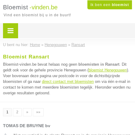
Ik ben een
bloemist
Bloemist
-vinden.be
Vind een bloemist bij u in de buurt!
U bent nu hier:
Home
»
Henegouwen
»
Ransart
Bloemist Ransart
Bloemist-vinden.be bevat helaas nog geen
bloemisten in Ransart
. Dit
geldt ook voor de gehele provincie Henegouwen (
bloemist Henegouwen
).
Voer bovenaan deze pagina uw postcode in voor de dichtstbijzijnde
bloemisten of ga naar
direct contact met bloemisten
om via één e-mail in
contact te komen met meerdere bloemisten tegelijk. Hieronder worden nu
overige resultaten getoond.
1
2
»
»»
TOMAS DE BRUYNE bv