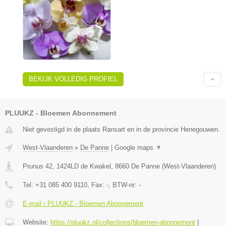
BEKIJK VOLLEDIG PROFIEL
PLUUKZ - Bloemen Abonnement
Niet gevestigd in de plaats Ransart en in de provincie Henegouwen.
West-Vlaanderen
»
De Panne
|
Google maps
▼
Prunus 42, 1424LD de Kwakel
,
8660
De Panne
(
West-Vlaanderen
)
Tel:
+31 085 400 9110
, Fax:
-
, BTW-nr:
-
E-mail › PLUUKZ - Bloemen Abonnement
Website:
https://pluukz.nl/collections/bloemen-abonnement
|