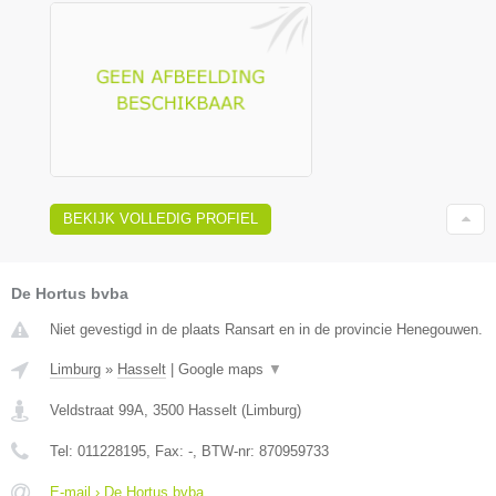
BEKIJK VOLLEDIG PROFIEL
De Hortus bvba
Niet gevestigd in de plaats Ransart en in de provincie Henegouwen.
Limburg
»
Hasselt
|
Google maps
▼
Veldstraat 99A
,
3500
Hasselt
(
Limburg
)
Tel:
011228195
, Fax:
-
, BTW-nr:
870959733
E-mail › De Hortus bvba