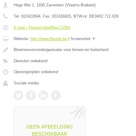
Hoge Wei 1
,
1930
Zaventem
(
Vlaams-Brabant
)
Tel:
022422694
, Fax:
022426925
, BTW-nr:
BE0402.712.029
E-mail › Fleurop-Interflora CVBA
Website:
http://www.fleurop.be
|
Screenshot
▼
Bloemenverzendorganisatie voor binnen-en buitenland
Diensten onbekend
Openingstijden onbekend
Sociale media: