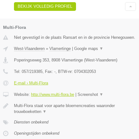
BEKIJK VOLLEDIG PROFIEL
Multi-Flora
Niet gevestigd in de plaats Ransart en in de provincie Henegouwen.
West-Vlaanderen
»
Vlamertinge
|
Google maps
▼
Poperingseweg 353
,
8908
Vlamertinge
(
West-Vlaanderen
)
Tel:
057/219385
, Fax:
-
, BTW-nr:
0704302053
E-mail › Multi-Flora
Website:
http://www.multi-flora.be
|
Screenshot
▼
Multi-Flora staat voor aparte bloemencreaties waaronder
trouwboeketten
▼
Diensten onbekend
Openingstijden onbekend