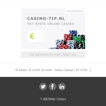
Uw advertentie hier? Mail ons
Ik kwam, ik zocht, ik vond - Julius Caesar / 47 v.Chr. ;)
©
JBB Media
|
Privacy