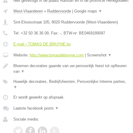
Niet gevestigd in de plaats Ransart en in de provincie Henegouwen.
West-Vlaanderen
»
Ruddervoorde
|
Google maps
▼
Sint-Elooisstraat 105
,
8020
Ruddervoorde
(
West-Vlaanderen
)
Tel:
+32 50 36 36 09
, Fax:
-
, BTW-nr:
BE0469189097
E-mail › TOMAS DE BRUYNE bv
Website:
http://www.tomasdebruyne.com
|
Screenshot
▼
Bloemen decoraties gaande van uw persoonlijk feest tot opfleuren
van
▼
Huwelijk decoraties, Bedrijfsfeesten, Persoonlijke Intieme parties,
▼
Er wordt gewerkt op afspraak.
Laatste facebook posts
▼
Sociale media: