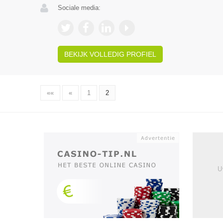
Sociale media:
BEKIJK VOLLEDIG PROFIEL
««
«
1
2
U