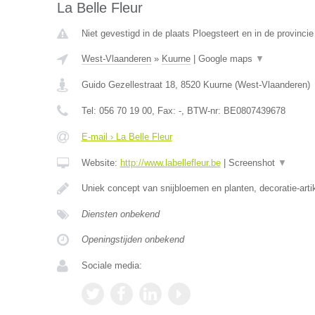
La Belle Fleur
Niet gevestigd in de plaats Ploegsteert en in de provinc
West-Vlaanderen
»
Kuurne
|
Google maps
▼
Guido Gezellestraat 18
,
8520
Kuurne
(
West-Vlaanderen
)
Tel:
056 70 19 00
, Fax:
-
, BTW-nr:
BE0807439678
E-mail › La Belle Fleur
Website:
http://www.labellefleur.be
|
Screenshot
▼
Uniek concept van snijbloemen en planten, decoratie-art
Diensten onbekend
Openingstijden onbekend
Sociale media: