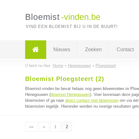
Bloemist
-vinden.be
VIND EEN BLOEMIST BIJ U IN DE BUURT!
Nieuws
Zoeken
Contact
U bent nu hier:
Home
»
Henegouwen
»
Ploegsteert
Bloemist Ploegsteert (2)
Bloemist-vinden.be bevat helaas nog geen
bloemisten in Ploe
Henegouwen (
bloemist Henegouwen
). Voer bovenaan deze pagi
bloemisten of ga naar
direct contact met bloemisten
om via één
bloemisten tegelijk. Hieronder worden nu overige resultaten get
««
«
1
2