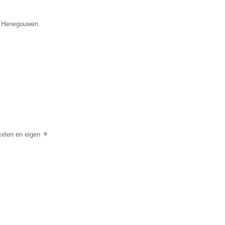
ie Henegouwen.
ikelen en eigen
▼