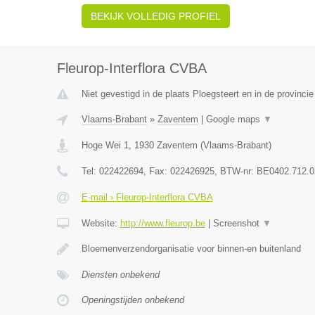
BEKIJK VOLLEDIG PROFIEL
Fleurop-Interflora CVBA
Niet gevestigd in de plaats Ploegsteert en in de provinc
Vlaams-Brabant
»
Zaventem
|
Google maps
▼
Hoge Wei 1
,
1930
Zaventem
(
Vlaams-Brabant
)
Tel:
022422694
, Fax:
022426925
, BTW-nr:
BE0402.712.0
E-mail › Fleurop-Interflora CVBA
Website:
http://www.fleurop.be
|
Screenshot
▼
Bloemenverzendorganisatie voor binnen-en buitenland
Diensten onbekend
Openingstijden onbekend