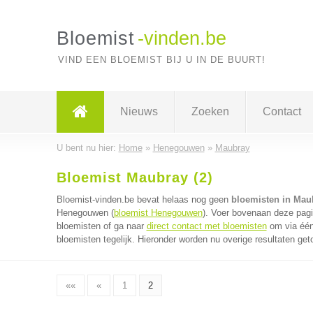
Bloemist
-vinden.be
VIND EEN BLOEMIST BIJ U IN DE BUURT!
Nieuws
Zoeken
Contact
U bent nu hier:
Home
»
Henegouwen
»
Maubray
Bloemist Maubray (2)
Bloemist-vinden.be bevat helaas nog geen
bloemisten in Mau
Henegouwen (
bloemist Henegouwen
). Voer bovenaan deze pagi
bloemisten of ga naar
direct contact met bloemisten
om via één
bloemisten tegelijk. Hieronder worden nu overige resultaten get
««
«
1
2