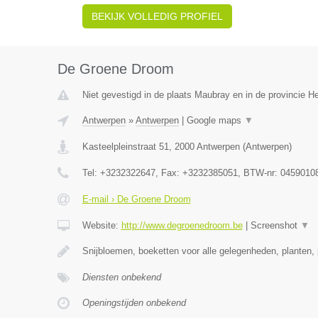
BEKIJK VOLLEDIG PROFIEL
De Groene Droom
Niet gevestigd in de plaats Maubray en in de provincie 
Antwerpen
»
Antwerpen
|
Google maps
▼
Kasteelpleinstraat 51
,
2000
Antwerpen
(
Antwerpen
)
Tel:
+3232322647
, Fax:
+3232385051
, BTW-nr:
0459010
E-mail › De Groene Droom
Website:
http://www.degroenedroom.be
|
Screenshot
▼
Snijbloemen, boeketten voor alle gelegenheden, planten, 
Diensten onbekend
Openingstijden onbekend