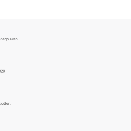
Henegouwen.
829
potten.