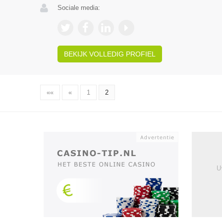
Sociale media:
BEKIJK VOLLEDIG PROFIEL
««
«
1
2
U