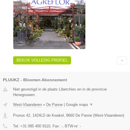
BEKIJK VOLLEDIG PROFIEL
PLUUKZ - Bloemen Abonnement
Niet gevestigd in de plaats Liberchies en in de provincie
Henegouwen.
West-Vlaanderen
»
De Panne
|
Google maps
▼
Prunus 42, 1424LD de Kwakel
,
8660
De Panne
(
West-Vlaanderen
)
Tel:
+31 085 400 9110
, Fax:
-
, BTW-nr:
-