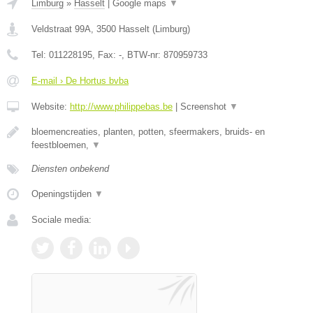
Limburg
»
Hasselt
|
Google maps
▼
Veldstraat 99A
,
3500
Hasselt
(
Limburg
)
Tel:
011228195
, Fax:
-
, BTW-nr:
870959733
E-mail › De Hortus bvba
Website:
http://www.philippebas.be
|
Screenshot
▼
bloemencreaties, planten, potten, sfeermakers, bruids- en
feestbloemen,
▼
Diensten onbekend
Openingstijden
▼
Sociale media: