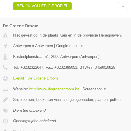
BEKIJK VOLLEDIG PROFIEL
De Groene Droom
Niet gevestigd in de plaats Kain en in de provincie Henegouwen.
Antwerpen
»
Antwerpen
|
Google maps
▼
Kasteelpleinstraat 51
,
2000
Antwerpen
(
Antwerpen
)
Tel:
+3232322647
, Fax:
+3232385051
, BTW-nr:
0459010829
E-mail › De Groene Droom
Website:
http://www.degroenedroom.be
|
Screenshot
▼
Snijbloemen, boeketten voor alle gelegenheden, planten, potten.
Diensten onbekend
Openingstijden onbekend