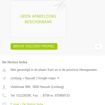
BEKIJK VOLLEDIG PROFIEL
De Hortus bvba
Niet gevestigd in de plaats Kain en in de provincie Henegouwen.
Limburg
»
Hasselt
|
Google maps
▼
Veldstraat 99A
,
3500
Hasselt
(
Limburg
)
Tel:
011228195
, Fax:
-
, BTW-nr:
870959733
E-mail › De Hortus bvba