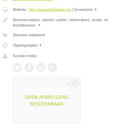
Website:
http://www.philippebas.be
|
Screenshot
▼
bloemencreaties, planten, potten, sfeermakers, bruids- en
feestbloemen,
▼
Diensten onbekend
Openingstijden
▼
Sociale media: