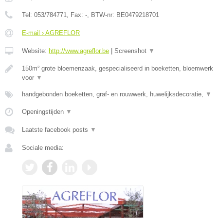
Tel:
053/784771
, Fax:
-
, BTW-nr:
BE0479218701
E-mail › AGREFLOR
Website:
http://www.agreflor.be
|
Screenshot
▼
150m² grote bloemenzaak, gespecialiseerd in boeketten, bloemwerk
voor
▼
handgebonden boeketten, graf- en rouwwerk, huwelijksdecoratie,
▼
Openingstijden
▼
Laatste facebook posts
▼
Sociale media: