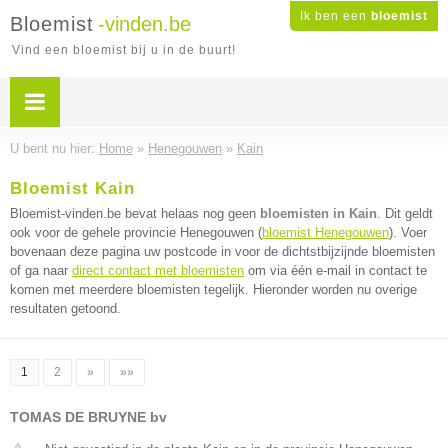
Ik ben een
bloemist
Bloemist
-vinden.be
Vind een bloemist bij u in de buurt!
U bent nu hier:
Home
»
Henegouwen
»
Kain
Bloemist Kain
Bloemist-vinden.be bevat helaas nog geen
bloemisten in Kain
. Dit geldt
ook voor de gehele provincie Henegouwen (
bloemist Henegouwen
). Voer
bovenaan deze pagina uw postcode in voor de dichtstbijzijnde bloemisten
of ga naar
direct contact met bloemisten
om via één e-mail in contact te
komen met meerdere bloemisten tegelijk. Hieronder worden nu overige
resultaten getoond.
1
2
»
»»
TOMAS DE BRUYNE bv