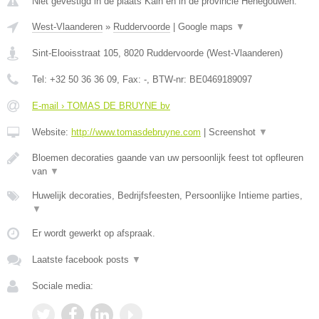
Niet gevestigd in de plaats Kain en in de provincie Henegouwen.
West-Vlaanderen
»
Ruddervoorde
|
Google maps
▼
Sint-Elooisstraat 105
,
8020
Ruddervoorde
(
West-Vlaanderen
)
Tel:
+32 50 36 36 09
, Fax:
-
, BTW-nr:
BE0469189097
E-mail › TOMAS DE BRUYNE bv
Website:
http://www.tomasdebruyne.com
|
Screenshot
▼
Bloemen decoraties gaande van uw persoonlijk feest tot opfleuren
van
▼
Huwelijk decoraties, Bedrijfsfeesten, Persoonlijke Intieme parties,
▼
Er wordt gewerkt op afspraak.
Laatste facebook posts
▼
Sociale media: