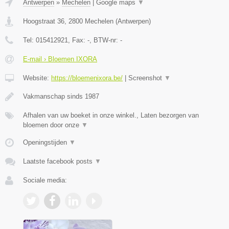
Antwerpen
»
Mechelen
|
Google maps
▼
Hoogstraat 36
,
2800
Mechelen
(
Antwerpen
)
Tel:
015412921
, Fax:
-
, BTW-nr:
-
E-mail › Bloemen IXORA
Website:
https://bloemenixora.be/
|
Screenshot
▼
Vakmanschap sinds 1987
Afhalen van uw boeket in onze winkel., Laten bezorgen van
bloemen door onze
▼
Openingstijden
▼
Laatste facebook posts
▼
Sociale media: