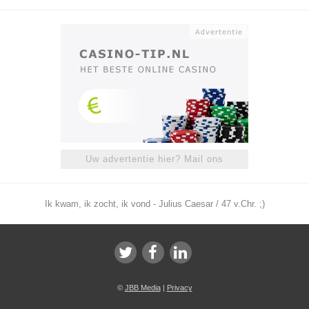
Uw advertentie hier? Mail ons
Ik kwam, ik zocht, ik vond - Julius Caesar / 47 v.Chr. ;)
©
JBB Media
|
Privacy