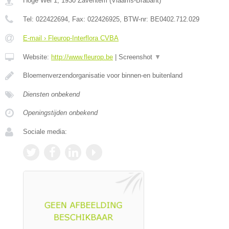
Hoge Wei 1
,
1930
Zaventem
(
Vlaams-Brabant
)
Tel:
022422694
, Fax:
022426925
, BTW-nr:
BE0402.712.029
E-mail › Fleurop-Interflora CVBA
Website:
http://www.fleurop.be
|
Screenshot
▼
Bloemenverzendorganisatie voor binnen-en buitenland
Diensten onbekend
Openingstijden onbekend
Sociale media: