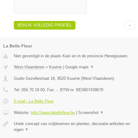
BEKIJK VOLLEDIG PROFIEL
La Belle Fleur
Niet gevestigd in de plaats Kain en in de provincie Henegouwen.
West-Vlaanderen
»
Kuurne
|
Google maps
▼
Guido Gezellestraat 18
,
8520
Kuurne
(
West-Vlaanderen
)
Tel:
056 70 19 00
, Fax:
-
, BTW-nr:
BE0807439678
E-mail › La Belle Fleur
Website:
http://www.labellefleur.be
|
Screenshot
▼
Uniek concept van snijbloemen en planten, decoratie-artikelen en
eigen
▼