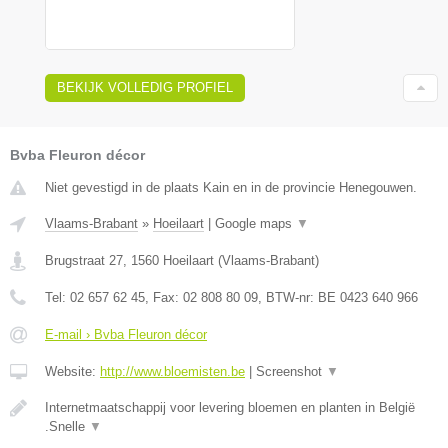
BEKIJK VOLLEDIG PROFIEL
Bvba Fleuron décor
Niet gevestigd in de plaats Kain en in de provincie Henegouwen.
Vlaams-Brabant
»
Hoeilaart
|
Google maps
▼
Brugstraat 27
,
1560
Hoeilaart
(
Vlaams-Brabant
)
Tel:
02 657 62 45
, Fax:
02 808 80 09
, BTW-nr:
BE 0423 640 966
E-mail › Bvba Fleuron décor
Website:
http://www.bloemisten.be
|
Screenshot
▼
Internetmaatschappij voor levering bloemen en planten in België
.Snelle
▼