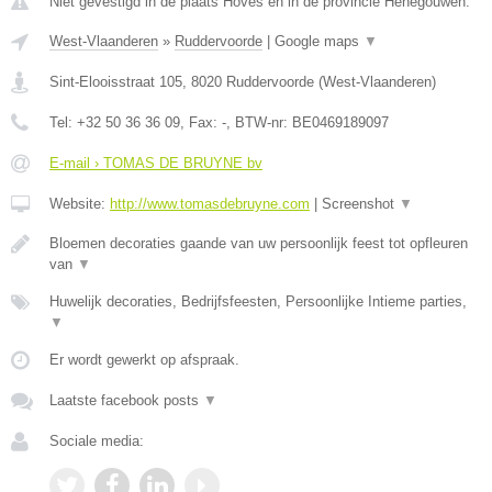
Niet gevestigd in de plaats Hoves en in de provincie Henegouwen.
West-Vlaanderen
»
Ruddervoorde
|
Google maps
▼
Sint-Elooisstraat 105
,
8020
Ruddervoorde
(
West-Vlaanderen
)
Tel:
+32 50 36 36 09
, Fax:
-
, BTW-nr:
BE0469189097
E-mail › TOMAS DE BRUYNE bv
Website:
http://www.tomasdebruyne.com
|
Screenshot
▼
Bloemen decoraties gaande van uw persoonlijk feest tot opfleuren
van
▼
Huwelijk decoraties, Bedrijfsfeesten, Persoonlijke Intieme parties,
▼
Er wordt gewerkt op afspraak.
Laatste facebook posts
▼
Sociale media: