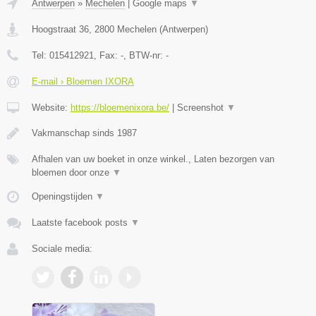
Antwerpen
»
Mechelen
|
Google maps
▼
Hoogstraat 36
,
2800
Mechelen
(
Antwerpen
)
Tel:
015412921
, Fax:
-
, BTW-nr:
-
E-mail › Bloemen IXORA
Website:
https://bloemenixora.be/
|
Screenshot
▼
Vakmanschap sinds 1987
Afhalen van uw boeket in onze winkel., Laten bezorgen van
bloemen door onze
▼
Openingstijden
▼
Laatste facebook posts
▼
Sociale media: