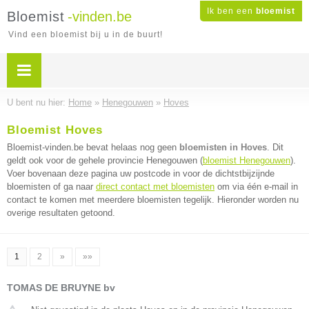
Ik ben een
bloemist
Bloemist
-vinden.be
Vind een bloemist bij u in de buurt!
U bent nu hier:
Home
»
Henegouwen
»
Hoves
Bloemist Hoves
Bloemist-vinden.be bevat helaas nog geen
bloemisten in Hoves
. Dit
geldt ook voor de gehele provincie Henegouwen (
bloemist Henegouwen
).
Voer bovenaan deze pagina uw postcode in voor de dichtstbijzijnde
bloemisten of ga naar
direct contact met bloemisten
om via één e-mail in
contact te komen met meerdere bloemisten tegelijk. Hieronder worden nu
overige resultaten getoond.
1
2
»
»»
TOMAS DE BRUYNE bv