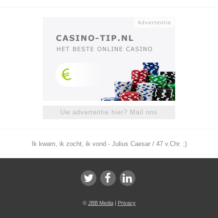
Uw advertentie hier? Mail ons
Ik kwam, ik zocht, ik vond - Julius Caesar / 47 v.Chr. ;)
©
JBB Media
|
Privacy