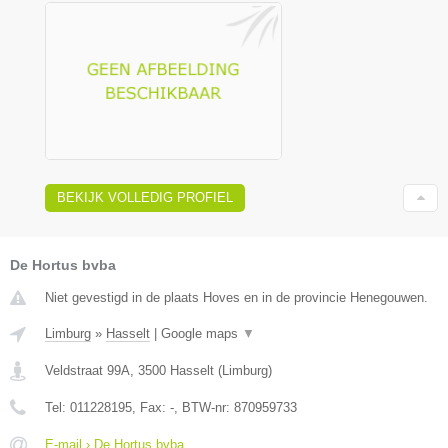
BEKIJK VOLLEDIG PROFIEL
De Hortus bvba
Niet gevestigd in de plaats Hoves en in de provincie Henegouwen.
Limburg
»
Hasselt
|
Google maps
▼
Veldstraat 99A
,
3500
Hasselt
(
Limburg
)
Tel:
011228195
, Fax:
-
, BTW-nr:
870959733
E-mail › De Hortus bvba