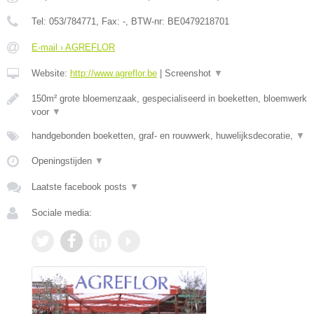
Tel:
053/784771
, Fax:
-
, BTW-nr:
BE0479218701
E-mail › AGREFLOR
Website:
http://www.agreflor.be
|
Screenshot
▼
150m² grote bloemenzaak, gespecialiseerd in boeketten, bloemwerk
voor
▼
handgebonden boeketten, graf- en rouwwerk, huwelijksdecoratie,
▼
Openingstijden
▼
Laatste facebook posts
▼
Sociale media: