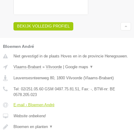
BEKIJK VOLLEDIG PROFIEL
Bloemen André
Niet gevestigd in de plaats Hoves en in de provincie Henegouwen.
Vlaams-Brabant
»
Vilvoorde
|
Google maps
▼
Leuvensesnteenweg 80
,
1800
Vilvoorde
(
Vlaams-Brabant
)
Tel:
02/251.05.60 GSM 0497.75.81.51
, Fax:
-
, BTW-nr:
BE
0578.205.023
E-mail › Bloemen André
Website onbekend
Bloemen en planten
▼