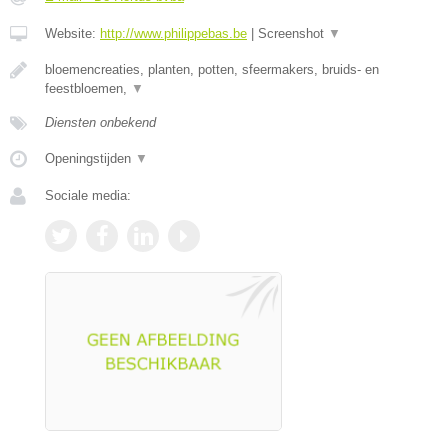
Website:
http://www.philippebas.be
|
Screenshot
▼
bloemencreaties, planten, potten, sfeermakers, bruids- en
feestbloemen,
▼
Diensten onbekend
Openingstijden
▼
Sociale media: