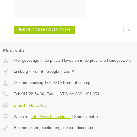
BEKIJK VOLLEDIG PROFIEL
Flora vIda
Niet gevestigd in de plaats Hoves en in de provincie Henegouwen.
Limburg
»
Kermt
|
Google maps
▼
Diestersteenweg 159
,
3510
Kermt
(
Limburg
)
Tel:
011/22.74.66
, Fax:
-
, BTW-nr:
0891.191.953
E-mail › Flora vIda
Website:
http://www.floravida.be
|
Screenshot
▼
Bloemstukken, boeketten, planten, decoratie