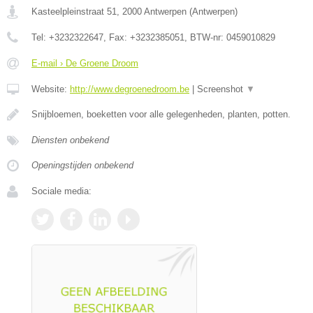
Kasteelpleinstraat 51
,
2000
Antwerpen
(
Antwerpen
)
Tel:
+3232322647
, Fax:
+3232385051
, BTW-nr:
0459010829
E-mail › De Groene Droom
Website:
http://www.degroenedroom.be
|
Screenshot
▼
Snijbloemen, boeketten voor alle gelegenheden, planten, potten.
Diensten onbekend
Openingstijden onbekend
Sociale media: