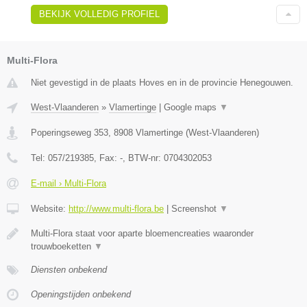
BEKIJK VOLLEDIG PROFIEL
Multi-Flora
Niet gevestigd in de plaats Hoves en in de provincie Henegouwen.
West-Vlaanderen
»
Vlamertinge
|
Google maps
▼
Poperingseweg 353
,
8908
Vlamertinge
(
West-Vlaanderen
)
Tel:
057/219385
, Fax:
-
, BTW-nr:
0704302053
E-mail › Multi-Flora
Website:
http://www.multi-flora.be
|
Screenshot
▼
Multi-Flora staat voor aparte bloemencreaties waaronder
trouwboeketten
▼
Diensten onbekend
Openingstijden onbekend