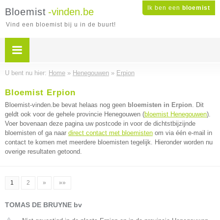
Ik ben een
bloemist
Bloemist
-vinden.be
Vind een bloemist bij u in de buurt!
U bent nu hier:
Home
»
Henegouwen
»
Erpion
Bloemist Erpion
Bloemist-vinden.be bevat helaas nog geen
bloemisten in Erpion
. Dit
geldt ook voor de gehele provincie Henegouwen (
bloemist Henegouwen
).
Voer bovenaan deze pagina uw postcode in voor de dichtstbijzijnde
bloemisten of ga naar
direct contact met bloemisten
om via één e-mail in
contact te komen met meerdere bloemisten tegelijk. Hieronder worden nu
overige resultaten getoond.
1
2
»
»»
TOMAS DE BRUYNE bv