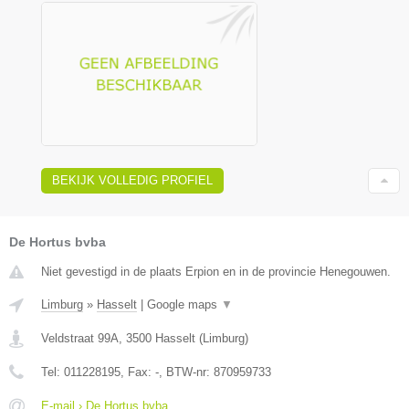
BEKIJK VOLLEDIG PROFIEL
De Hortus bvba
Niet gevestigd in de plaats Erpion en in de provincie Henegouwen.
Limburg
»
Hasselt
|
Google maps
▼
Veldstraat 99A
,
3500
Hasselt
(
Limburg
)
Tel:
011228195
, Fax:
-
, BTW-nr:
870959733
E-mail › De Hortus bvba