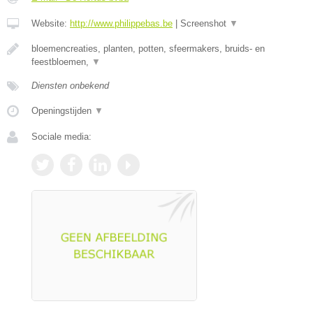
Website:
http://www.philippebas.be
|
Screenshot
▼
bloemencreaties, planten, potten, sfeermakers, bruids- en
feestbloemen,
▼
Diensten onbekend
Openingstijden
▼
Sociale media: