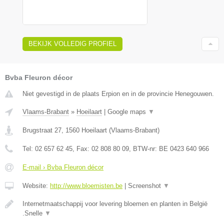
BEKIJK VOLLEDIG PROFIEL
Bvba Fleuron décor
Niet gevestigd in de plaats Erpion en in de provincie Henegouwen.
Vlaams-Brabant
»
Hoeilaart
|
Google maps
▼
Brugstraat 27
,
1560
Hoeilaart
(
Vlaams-Brabant
)
Tel:
02 657 62 45
, Fax:
02 808 80 09
, BTW-nr:
BE 0423 640 966
E-mail › Bvba Fleuron décor
Website:
http://www.bloemisten.be
|
Screenshot
▼
Internetmaatschappij voor levering bloemen en planten in België
.Snelle
▼