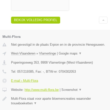
BEKIJK VOLLEDIG PROFIEL
Multi-Flora
Niet gevestigd in de plaats Erpion en in de provincie Henegouwen.
West-Vlaanderen
»
Vlamertinge
|
Google maps
▼
Poperingseweg 353
,
8908
Vlamertinge
(
West-Vlaanderen
)
Tel:
057/219385
, Fax:
-
, BTW-nr:
0704302053
E-mail › Multi-Flora
Website:
http://www.multi-flora.be
|
Screenshot
▼
Multi-Flora staat voor aparte bloemencreaties waaronder
trouwboeketten
▼