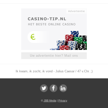
Uw advertentie hier? Mail ons
Ik kwam, ik zocht, ik vond - Julius Caesar / 47 v.Chr. ;)
©
JBB Media
|
Privacy