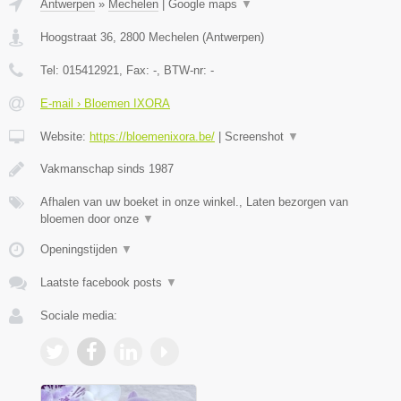
Antwerpen
»
Mechelen
|
Google maps
▼
Hoogstraat 36
,
2800
Mechelen
(
Antwerpen
)
Tel:
015412921
, Fax:
-
, BTW-nr:
-
E-mail › Bloemen IXORA
Website:
https://bloemenixora.be/
|
Screenshot
▼
Vakmanschap sinds 1987
Afhalen van uw boeket in onze winkel., Laten bezorgen van
bloemen door onze
▼
Openingstijden
▼
Laatste facebook posts
▼
Sociale media: