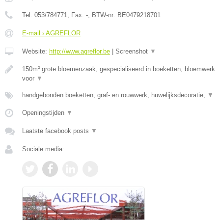
Tel:
053/784771
, Fax:
-
, BTW-nr:
BE0479218701
E-mail › AGREFLOR
Website:
http://www.agreflor.be
|
Screenshot
▼
150m² grote bloemenzaak, gespecialiseerd in boeketten, bloemwerk
voor
▼
handgebonden boeketten, graf- en rouwwerk, huwelijksdecoratie,
▼
Openingstijden
▼
Laatste facebook posts
▼
Sociale media: