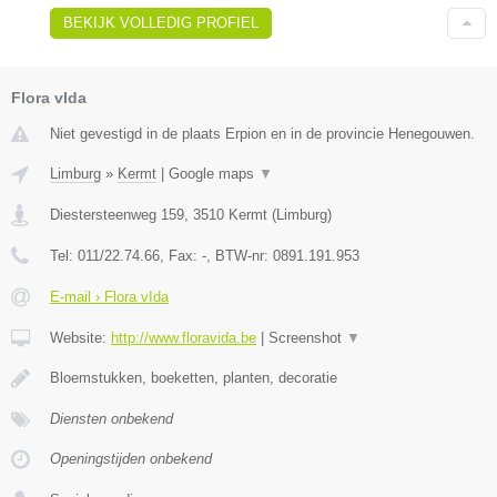
BEKIJK VOLLEDIG PROFIEL
Flora vIda
Niet gevestigd in de plaats Erpion en in de provincie Henegouwen.
Limburg
»
Kermt
|
Google maps
▼
Diestersteenweg 159
,
3510
Kermt
(
Limburg
)
Tel:
011/22.74.66
, Fax:
-
, BTW-nr:
0891.191.953
E-mail › Flora vIda
Website:
http://www.floravida.be
|
Screenshot
▼
Bloemstukken, boeketten, planten, decoratie
Diensten onbekend
Openingstijden onbekend