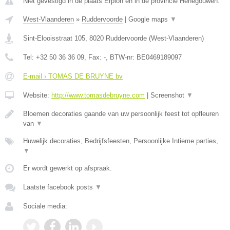
Niet gevestigd in de plaats Erpion en in de provincie Henegouwen.
West-Vlaanderen
»
Ruddervoorde
|
Google maps
▼
Sint-Elooisstraat 105
,
8020
Ruddervoorde
(
West-Vlaanderen
)
Tel:
+32 50 36 36 09
, Fax:
-
, BTW-nr:
BE0469189097
E-mail › TOMAS DE BRUYNE bv
Website:
http://www.tomasdebruyne.com
|
Screenshot
▼
Bloemen decoraties gaande van uw persoonlijk feest tot opfleuren
van
▼
Huwelijk decoraties, Bedrijfsfeesten, Persoonlijke Intieme parties,
▼
Er wordt gewerkt op afspraak.
Laatste facebook posts
▼
Sociale media: