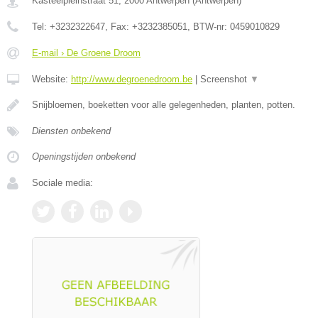
Kasteelpleinstraat 51
,
2000
Antwerpen
(
Antwerpen
)
Tel:
+3232322647
, Fax:
+3232385051
, BTW-nr:
0459010829
E-mail › De Groene Droom
Website:
http://www.degroenedroom.be
|
Screenshot
▼
Snijbloemen, boeketten voor alle gelegenheden, planten, potten.
Diensten onbekend
Openingstijden onbekend
Sociale media: