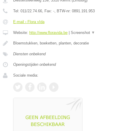
Diestersteenweg 159
,
3510
Kermt
(
Limburg
)
Tel:
011/22.74.66
, Fax:
-
, BTW-nr:
0891.191.953
E-mail › Flora vIda
Website:
http://www.floravida.be
|
Screenshot
▼
Bloemstukken, boeketten, planten, decoratie
Diensten onbekend
Openingstijden onbekend
Sociale media: