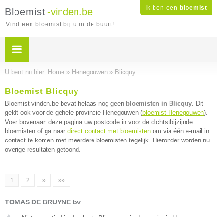
Ik ben een
bloemist
Bloemist
-vinden.be
Vind een bloemist bij u in de buurt!
U bent nu hier:
Home
»
Henegouwen
»
Blicquy
Bloemist Blicquy
Bloemist-vinden.be bevat helaas nog geen
bloemisten in Blicquy
. Dit
geldt ook voor de gehele provincie Henegouwen (
bloemist Henegouwen
).
Voer bovenaan deze pagina uw postcode in voor de dichtstbijzijnde
bloemisten of ga naar
direct contact met bloemisten
om via één e-mail in
contact te komen met meerdere bloemisten tegelijk. Hieronder worden nu
overige resultaten getoond.
1
2
»
»»
TOMAS DE BRUYNE bv