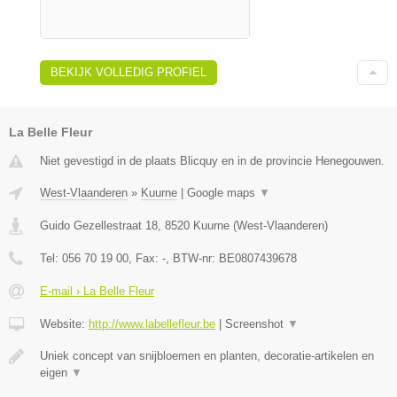
BEKIJK VOLLEDIG PROFIEL
La Belle Fleur
Niet gevestigd in de plaats Blicquy en in de provincie Henegouwen.
West-Vlaanderen
»
Kuurne
|
Google maps
▼
Guido Gezellestraat 18
,
8520
Kuurne
(
West-Vlaanderen
)
Tel:
056 70 19 00
, Fax:
-
, BTW-nr:
BE0807439678
E-mail › La Belle Fleur
Website:
http://www.labellefleur.be
|
Screenshot
▼
Uniek concept van snijbloemen en planten, decoratie-artikelen en
eigen
▼