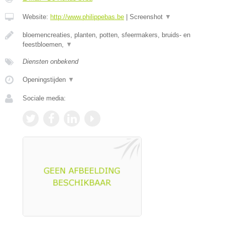
Website:
http://www.philippebas.be
|
Screenshot
▼
bloemencreaties, planten, potten, sfeermakers, bruids- en
feestbloemen,
▼
Diensten onbekend
Openingstijden
▼
Sociale media: