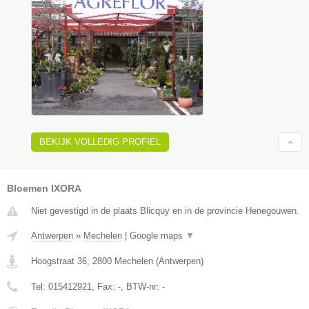
BEKIJK VOLLEDIG PROFIEL
Bloemen IXORA
Niet gevestigd in de plaats Blicquy en in de provincie Henegouwen.
Antwerpen
»
Mechelen
|
Google maps
▼
Hoogstraat 36
,
2800
Mechelen
(
Antwerpen
)
Tel:
015412921
, Fax:
-
, BTW-nr:
-