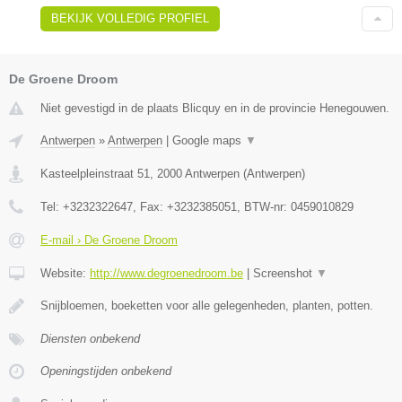
BEKIJK VOLLEDIG PROFIEL
De Groene Droom
Niet gevestigd in de plaats Blicquy en in de provincie Henegouwen.
Antwerpen
»
Antwerpen
|
Google maps
▼
Kasteelpleinstraat 51
,
2000
Antwerpen
(
Antwerpen
)
Tel:
+3232322647
, Fax:
+3232385051
, BTW-nr:
0459010829
E-mail › De Groene Droom
Website:
http://www.degroenedroom.be
|
Screenshot
▼
Snijbloemen, boeketten voor alle gelegenheden, planten, potten.
Diensten onbekend
Openingstijden onbekend