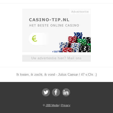
Uw advertentie hier? Mail ons
Ik kwam, ik zocht, ik vond - Julius Caesar / 47 v.Chr. ;)
©
JBB Media
|
Privacy