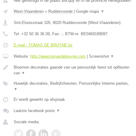
Niet gevestigd in de plaats Blicquy en in de provincie Henegouwen.
West-Vlaanderen
»
Ruddervoorde
|
Google maps
▼
Sint-Elooisstraat 105
,
8020
Ruddervoorde
(
West-Vlaanderen
)
Tel:
+32 50 36 36 09
, Fax:
-
, BTW-nr:
BE0469189097
E-mail › TOMAS DE BRUYNE bv
Website:
http://www.tomasdebruyne.com
|
Screenshot
▼
Bloemen decoraties gaande van uw persoonlijk feest tot opfleuren
van
▼
Huwelijk decoraties, Bedrijfsfeesten, Persoonlijke Intieme parties,
▼
Er wordt gewerkt op afspraak.
Laatste facebook posts
▼
Sociale media: