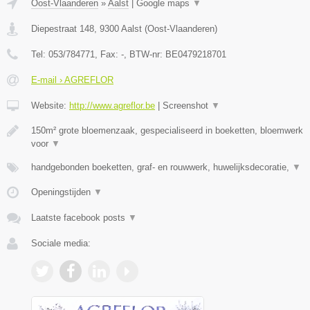
Oost-Vlaanderen
»
Aalst
|
Google maps
▼
Diepestraat 148
,
9300
Aalst
(
Oost-Vlaanderen
)
Tel:
053/784771
, Fax:
-
, BTW-nr:
BE0479218701
E-mail › AGREFLOR
Website:
http://www.agreflor.be
|
Screenshot
▼
150m² grote bloemenzaak, gespecialiseerd in boeketten, bloemwerk
voor
▼
handgebonden boeketten, graf- en rouwwerk, huwelijksdecoratie,
▼
Openingstijden
▼
Laatste facebook posts
▼
Sociale media: