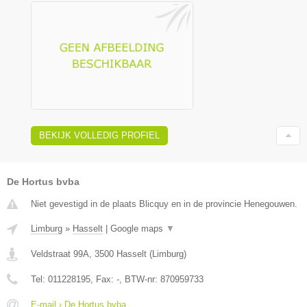
BEKIJK VOLLEDIG PROFIEL
De Hortus bvba
Niet gevestigd in de plaats Blicquy en in de provincie Henegouwen.
Limburg
»
Hasselt
|
Google maps
▼
Veldstraat 99A
,
3500
Hasselt
(
Limburg
)
Tel:
011228195
, Fax:
-
, BTW-nr:
870959733
E-mail › De Hortus bvba