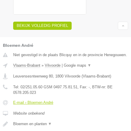
BEKIJK VOLLEDIG PROFIEL
Bloemen André
Niet gevestigd in de plaats Blicquy en in de provincie Henegouwen.
Vlaams-Brabant
»
Vilvoorde
|
Google maps
▼
Leuvensesnteenweg 80
,
1800
Vilvoorde
(
Vlaams-Brabant
)
Tel:
02/251.05.60 GSM 0497.75.81.51
, Fax:
-
, BTW-nr:
BE
0578.205.023
E-mail › Bloemen André
Website onbekend
Bloemen en planten
▼