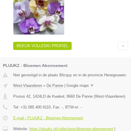
BEKIJK VOLLEDIG PROFIEL
PLUUKZ - Bloemen Abonnement
Niet gevestigd in de plaats Blicquy en in de provincie Henegouwen.
West-Vlaanderen
»
De Panne
|
Google maps
▼
Prunus 42, 1424LD de Kwakel
,
8660
De Panne
(
West-Vlaanderen
)
Tel:
+31 085 400 9110
, Fax:
-
, BTW-nr:
-
E-mail › PLUUKZ - Bloemen Abonnement
Website:
https://pluukz.nl/collections/bloemen-abonnement
|