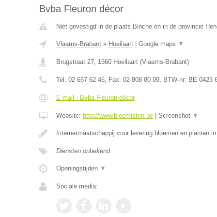
Bvba Fleuron décor
Niet gevestigd in de plaats Binche en in de provincie H
Vlaams-Brabant
»
Hoeilaart
|
Google maps
▼
Brugstraat 27
,
1560
Hoeilaart
(
Vlaams-Brabant
)
Tel:
02 657 62 45
, Fax:
02 808 80 09
, BTW-nr:
BE 0423 
E-mail › Bvba Fleuron décor
Website:
http://www.bloemisten.be
|
Screenshot
▼
Internetmaatschappij voor levering bloemen en planten in
Diensten onbekend
Openingstijden
▼
Sociale media: