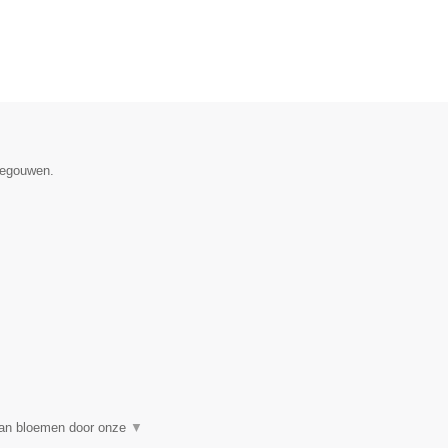
enegouwen.
 van bloemen door onze
▼