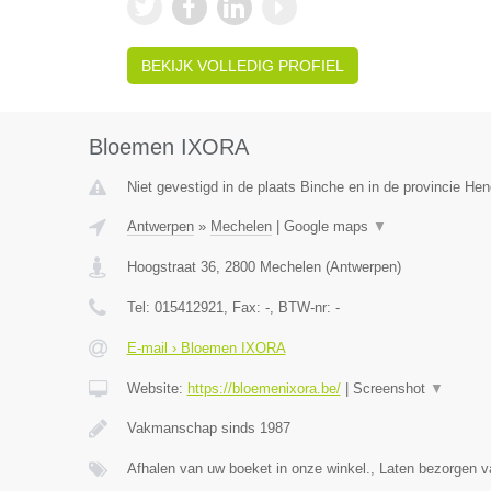
BEKIJK VOLLEDIG PROFIEL
Bloemen IXORA
Niet gevestigd in de plaats Binche en in de provincie H
Antwerpen
»
Mechelen
|
Google maps
▼
Hoogstraat 36
,
2800
Mechelen
(
Antwerpen
)
Tel:
015412921
, Fax:
-
, BTW-nr:
-
E-mail › Bloemen IXORA
Website:
https://bloemenixora.be/
|
Screenshot
▼
Vakmanschap sinds 1987
Afhalen van uw boeket in onze winkel., Laten bezorgen