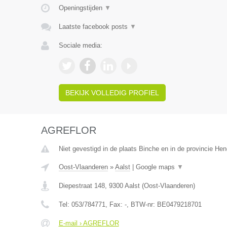
Openingstijden
▼
Laatste facebook posts
▼
Sociale media:
BEKIJK VOLLEDIG PROFIEL
AGREFLOR
Niet gevestigd in de plaats Binche en in de provincie H
Oost-Vlaanderen
»
Aalst
|
Google maps
▼
Diepestraat 148
,
9300
Aalst
(
Oost-Vlaanderen
)
Tel:
053/784771
, Fax:
-
, BTW-nr:
BE0479218701
E-mail › AGREFLOR