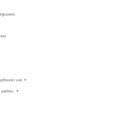
enegouwen.
ren
)
opfleuren van
▼
 parties,
▼