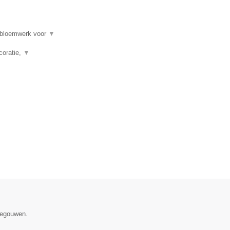
, bloemwerk voor
▼
coratie,
▼
enegouwen.