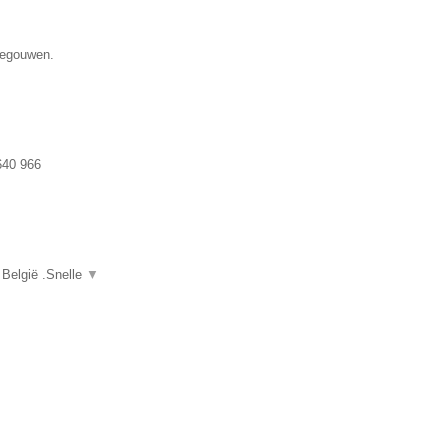
enegouwen.
640 966
 België .Snelle
▼