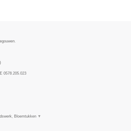
enegouwen.
)
E 0578.205.023
uidswerk, Bloemtukken
▼