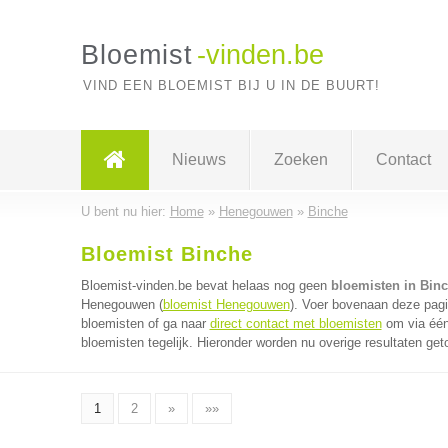
Bloemist
-vinden.be
VIND EEN BLOEMIST BIJ U IN DE BUURT!
Nieuws
Zoeken
Contact
U bent nu hier:
Home
»
Henegouwen
»
Binche
Bloemist Binche
Bloemist-vinden.be bevat helaas nog geen
bloemisten in Bin
Henegouwen (
bloemist Henegouwen
). Voer bovenaan deze pagi
bloemisten of ga naar
direct contact met bloemisten
om via één
bloemisten tegelijk. Hieronder worden nu overige resultaten get
1
2
»
»»