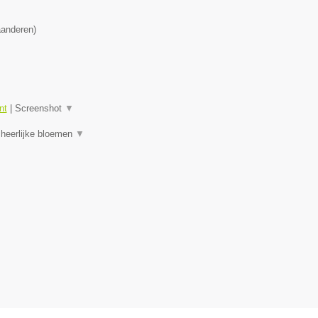
aanderen
)
nt
|
Screenshot
▼
 heerlijke bloemen
▼