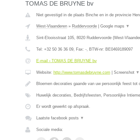
TOMAS DE BRUYNE bv
Niet gevestigd in de plaats Binche en in de provincie H
West-Vlaanderen
»
Ruddervoorde
|
Google maps
▼
Sint-Elooisstraat 105
,
8020
Ruddervoorde
(
West-Vlaande
Tel:
+32 50 36 36 09
, Fax:
-
, BTW-nr:
BE0469189097
E-mail › TOMAS DE BRUYNE bv
Website:
http://www.tomasdebruyne.com
|
Screenshot
▼
Bloemen decoraties gaande van uw persoonlijk feest tot 
Huwelijk decoraties, Bedrijfsfeesten, Persoonlijke Intieme
Er wordt gewerkt op afspraak.
Laatste facebook posts
▼
Sociale media: