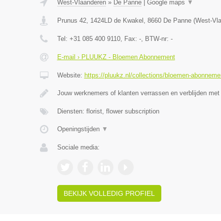
West-Vlaanderen
»
De Panne
|
Google maps
▼
Prunus 42, 1424LD de Kwakel
,
8660
De Panne
(
West-Vl
Tel:
+31 085 400 9110
, Fax:
-
, BTW-nr:
-
E-mail › PLUUKZ - Bloemen Abonnement
Website:
https://pluukz.nl/collections/bloemen-abonneme
Jouw werknemers of klanten verrassen en verblijden met
Diensten: florist, flower subscription
Openingstijden
▼
Sociale media:
BEKIJK VOLLEDIG PROFIEL