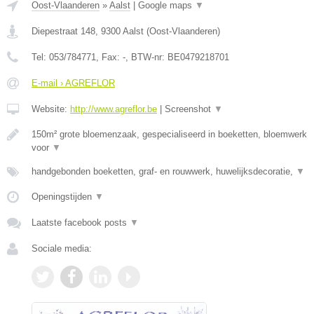
Oost-Vlaanderen
»
Aalst
|
Google maps
▼
Diepestraat 148
,
9300
Aalst
(
Oost-Vlaanderen
)
Tel:
053/784771
, Fax:
-
, BTW-nr:
BE0479218701
E-mail › AGREFLOR
Website:
http://www.agreflor.be
|
Screenshot
▼
150m² grote bloemenzaak, gespecialiseerd in boeketten, bloemwerk
voor
▼
handgebonden boeketten, graf- en rouwwerk, huwelijksdecoratie,
▼
Openingstijden
▼
Laatste facebook posts
▼
Sociale media: