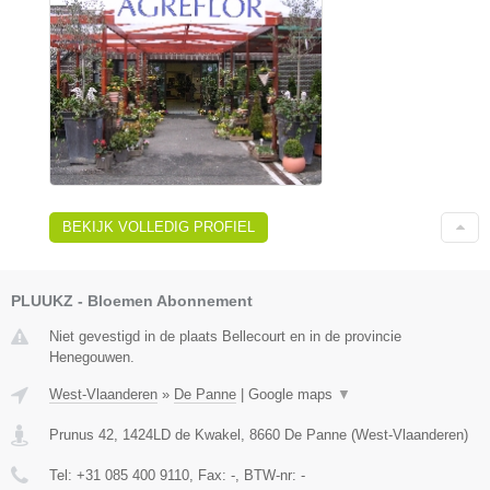
BEKIJK VOLLEDIG PROFIEL
PLUUKZ - Bloemen Abonnement
Niet gevestigd in de plaats Bellecourt en in de provincie
Henegouwen.
West-Vlaanderen
»
De Panne
|
Google maps
▼
Prunus 42, 1424LD de Kwakel
,
8660
De Panne
(
West-Vlaanderen
)
Tel:
+31 085 400 9110
, Fax:
-
, BTW-nr:
-