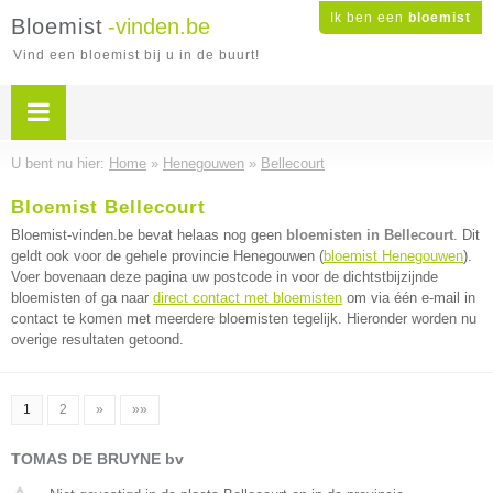
Ik ben een
bloemist
Bloemist
-vinden.be
Vind een bloemist bij u in de buurt!
U bent nu hier:
Home
»
Henegouwen
»
Bellecourt
Bloemist Bellecourt
Bloemist-vinden.be bevat helaas nog geen
bloemisten in Bellecourt
. Dit
geldt ook voor de gehele provincie Henegouwen (
bloemist Henegouwen
).
Voer bovenaan deze pagina uw postcode in voor de dichtstbijzijnde
bloemisten of ga naar
direct contact met bloemisten
om via één e-mail in
contact te komen met meerdere bloemisten tegelijk. Hieronder worden nu
overige resultaten getoond.
1
2
»
»»
TOMAS DE BRUYNE bv