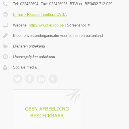
Tel:
022422694
, Fax:
022426925
, BTW-nr:
BE0402.712.029
E-mail › Fleurop-Interflora CVBA
Website:
http://www.fleurop.be
|
Screenshot
▼
Bloemenverzendorganisatie voor binnen-en buitenland
Diensten onbekend
Openingstijden onbekend
Sociale media: