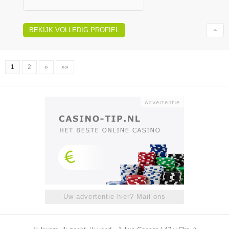
BEKIJK VOLLEDIG PROFIEL
1
2
»
»»
Uw advertentie hier? Mail ons