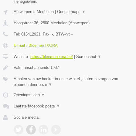
Henegouwen.
Antwerpen
»
Mechelen
|
Google maps
▼
Hoogstraat 36
,
2800
Mechelen
(
Antwerpen
)
Tel:
015412921
, Fax:
-
, BTW-nr:
-
E-mail › Bloemen IXORA
Website:
https://bloemenixora.be/
|
Screenshot
▼
Vakmanschap sinds 1987
Afhalen van uw boeket in onze winkel., Laten bezorgen van
bloemen door onze
▼
Openingstijden
▼
Laatste facebook posts
▼
Sociale media: