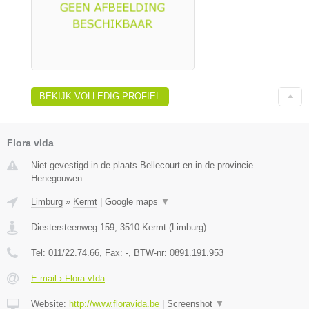
BEKIJK VOLLEDIG PROFIEL
Flora vIda
Niet gevestigd in de plaats Bellecourt en in de provincie
Henegouwen.
Limburg
»
Kermt
|
Google maps
▼
Diestersteenweg 159
,
3510
Kermt
(
Limburg
)
Tel:
011/22.74.66
, Fax:
-
, BTW-nr:
0891.191.953
E-mail › Flora vIda
Website:
http://www.floravida.be
|
Screenshot
▼