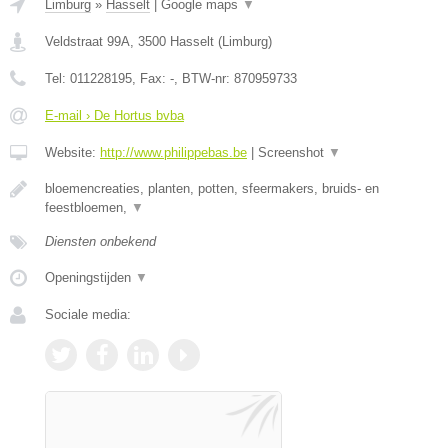
Limburg
»
Hasselt
|
Google maps
▼
Veldstraat 99A
,
3500
Hasselt
(
Limburg
)
Tel:
011228195
, Fax:
-
, BTW-nr:
870959733
E-mail › De Hortus bvba
Website:
http://www.philippebas.be
|
Screenshot
▼
bloemencreaties, planten, potten, sfeermakers, bruids- en
feestbloemen,
▼
Diensten onbekend
Openingstijden
▼
Sociale media: