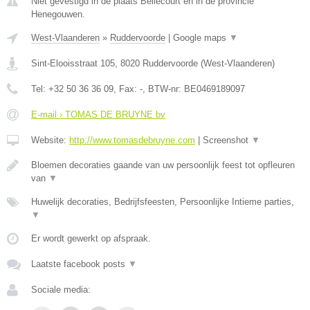
Niet gevestigd in de plaats Bellecourt en in de provincie
Henegouwen.
West-Vlaanderen
»
Ruddervoorde
|
Google maps
▼
Sint-Elooisstraat 105
,
8020
Ruddervoorde
(
West-Vlaanderen
)
Tel:
+32 50 36 36 09
, Fax:
-
, BTW-nr:
BE0469189097
E-mail › TOMAS DE BRUYNE bv
Website:
http://www.tomasdebruyne.com
|
Screenshot
▼
Bloemen decoraties gaande van uw persoonlijk feest tot opfleuren
van
▼
Huwelijk decoraties, Bedrijfsfeesten, Persoonlijke Intieme parties,
▼
Er wordt gewerkt op afspraak.
Laatste facebook posts
▼
Sociale media: