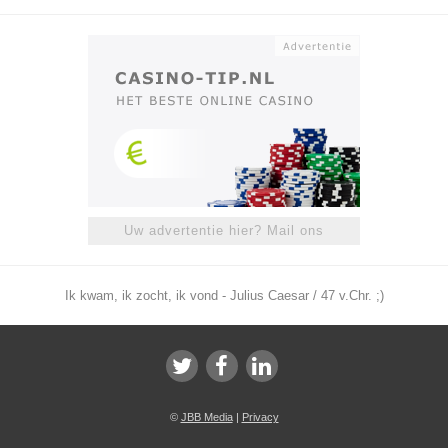
Uw advertentie hier? Mail ons
Ik kwam, ik zocht, ik vond - Julius Caesar / 47 v.Chr. ;)
©
JBB Media
|
Privacy