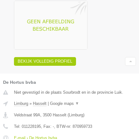
BEKIJK VOLLEDIG PROFIEL
De Hortus bvba
Niet gevestigd in de plaats Sourbrodt en in de provincie Luik.
Limburg
»
Hasselt
|
Google maps
▼
Veldstraat 99A
,
3500
Hasselt
(
Limburg
)
Tel:
011228195
, Fax:
-
, BTW-nr:
870959733
E-mail › De Hortus bvba