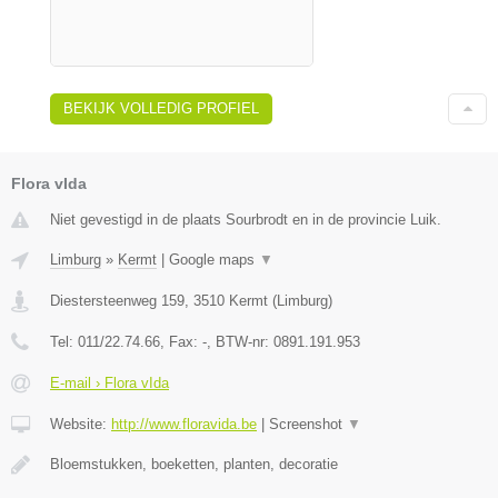
BEKIJK VOLLEDIG PROFIEL
Flora vIda
Niet gevestigd in de plaats Sourbrodt en in de provincie Luik.
Limburg
»
Kermt
|
Google maps
▼
Diestersteenweg 159
,
3510
Kermt
(
Limburg
)
Tel:
011/22.74.66
, Fax:
-
, BTW-nr:
0891.191.953
E-mail › Flora vIda
Website:
http://www.floravida.be
|
Screenshot
▼
Bloemstukken, boeketten, planten, decoratie