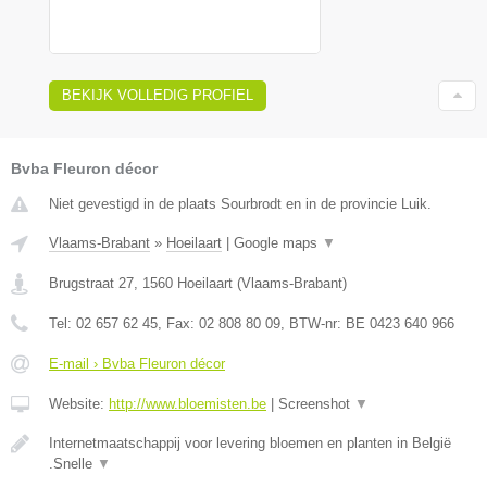
BEKIJK VOLLEDIG PROFIEL
Bvba Fleuron décor
Niet gevestigd in de plaats Sourbrodt en in de provincie Luik.
Vlaams-Brabant
»
Hoeilaart
|
Google maps
▼
Brugstraat 27
,
1560
Hoeilaart
(
Vlaams-Brabant
)
Tel:
02 657 62 45
, Fax:
02 808 80 09
, BTW-nr:
BE 0423 640 966
E-mail › Bvba Fleuron décor
Website:
http://www.bloemisten.be
|
Screenshot
▼
Internetmaatschappij voor levering bloemen en planten in België
.Snelle
▼