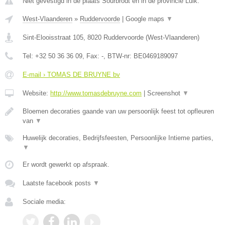
Niet gevestigd in de plaats Sourbrodt en in de provincie Luik.
West-Vlaanderen
»
Ruddervoorde
|
Google maps
▼
Sint-Elooisstraat 105
,
8020
Ruddervoorde
(
West-Vlaanderen
)
Tel:
+32 50 36 36 09
, Fax:
-
, BTW-nr:
BE0469189097
E-mail › TOMAS DE BRUYNE bv
Website:
http://www.tomasdebruyne.com
|
Screenshot
▼
Bloemen decoraties gaande van uw persoonlijk feest tot opfleuren
van
▼
Huwelijk decoraties, Bedrijfsfeesten, Persoonlijke Intieme parties,
▼
Er wordt gewerkt op afspraak.
Laatste facebook posts
▼
Sociale media: