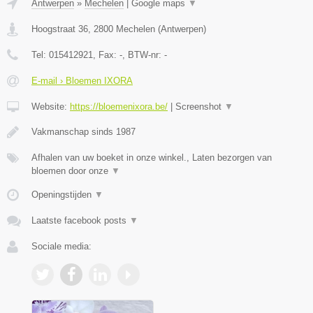
Antwerpen
»
Mechelen
|
Google maps
▼
Hoogstraat 36
,
2800
Mechelen
(
Antwerpen
)
Tel:
015412921
, Fax:
-
, BTW-nr:
-
E-mail › Bloemen IXORA
Website:
https://bloemenixora.be/
|
Screenshot
▼
Vakmanschap sinds 1987
Afhalen van uw boeket in onze winkel., Laten bezorgen van
bloemen door onze
▼
Openingstijden
▼
Laatste facebook posts
▼
Sociale media: