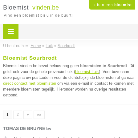
Ik ben een
bloemist
Bloemist
-vinden.be
Vind een bloemist bij u in de buurt!
U bent nu hier:
Home
»
Luik
»
Sourbrodt
Bloemist Sourbrodt
Bloemist-vinden.be bevat helaas nog geen
bloemisten in Sourbrodt
. Dit
geldt ook voor de gehele provincie Luik (
bloemist Luik
). Voer bovenaan
deze pagina uw postcode in voor de dichtstbijzijnde bloemisten of ga naar
direct contact met bloemisten
om via één e-mail in contact te komen met
meerdere bloemisten tegelijk. Hieronder worden nu overige resultaten
getoond.
1
2
»
»»
TOMAS DE BRUYNE bv