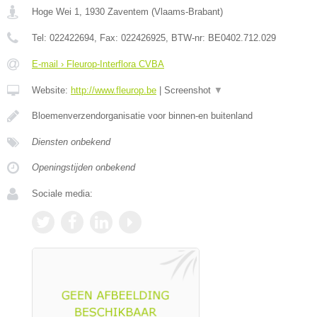
Hoge Wei 1
,
1930
Zaventem
(
Vlaams-Brabant
)
Tel:
022422694
, Fax:
022426925
, BTW-nr:
BE0402.712.029
E-mail › Fleurop-Interflora CVBA
Website:
http://www.fleurop.be
|
Screenshot
▼
Bloemenverzendorganisatie voor binnen-en buitenland
Diensten onbekend
Openingstijden onbekend
Sociale media: