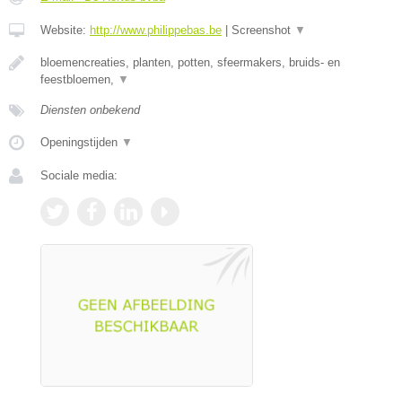
Website:
http://www.philippebas.be
|
Screenshot
▼
bloemencreaties, planten, potten, sfeermakers, bruids- en
feestbloemen,
▼
Diensten onbekend
Openingstijden
▼
Sociale media: