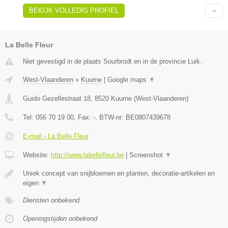
BEKIJK VOLLEDIG PROFIEL
La Belle Fleur
Niet gevestigd in de plaats Sourbrodt en in de provincie Luik.
West-Vlaanderen
»
Kuurne
|
Google maps
▼
Guido Gezellestraat 18
,
8520
Kuurne
(
West-Vlaanderen
)
Tel:
056 70 19 00
, Fax:
-
, BTW-nr:
BE0807439678
E-mail › La Belle Fleur
Website:
http://www.labellefleur.be
|
Screenshot
▼
Uniek concept van snijbloemen en planten, decoratie-artikelen en
eigen
▼
Diensten onbekend
Openingstijden onbekend