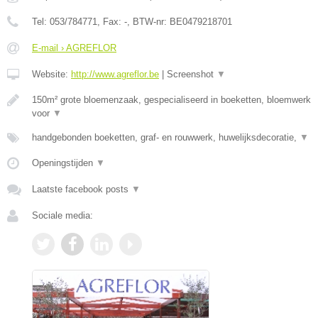
Tel:
053/784771
, Fax:
-
, BTW-nr:
BE0479218701
E-mail › AGREFLOR
Website:
http://www.agreflor.be
|
Screenshot
▼
150m² grote bloemenzaak, gespecialiseerd in boeketten, bloemwerk
voor
▼
handgebonden boeketten, graf- en rouwwerk, huwelijksdecoratie,
▼
Openingstijden
▼
Laatste facebook posts
▼
Sociale media: