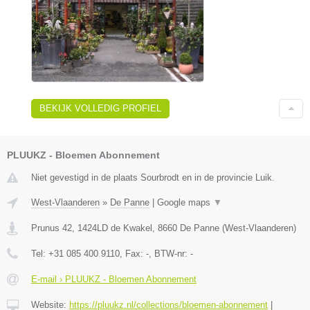
BEKIJK VOLLEDIG PROFIEL
PLUUKZ - Bloemen Abonnement
Niet gevestigd in de plaats Sourbrodt en in de provincie Luik.
West-Vlaanderen
»
De Panne
|
Google maps
▼
Prunus 42, 1424LD de Kwakel
,
8660
De Panne
(
West-Vlaanderen
)
Tel:
+31 085 400 9110
, Fax:
-
, BTW-nr:
-
E-mail › PLUUKZ - Bloemen Abonnement
Website:
https://pluukz.nl/collections/bloemen-abonnement
|