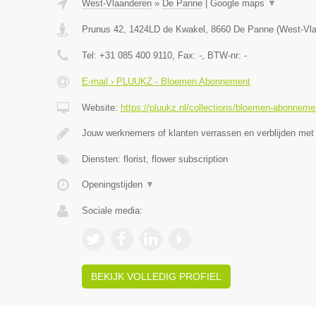
West-Vlaanderen
»
De Panne
|
Google maps
▼
Prunus 42, 1424LD de Kwakel
,
8660
De Panne
(
West-Vl
Tel:
+31 085 400 9110
, Fax:
-
, BTW-nr:
-
E-mail › PLUUKZ - Bloemen Abonnement
Website:
https://pluukz.nl/collections/bloemen-abonneme
Jouw werknemers of klanten verrassen en verblijden met
Diensten: florist, flower subscription
Openingstijden
▼
Sociale media:
BEKIJK VOLLEDIG PROFIEL