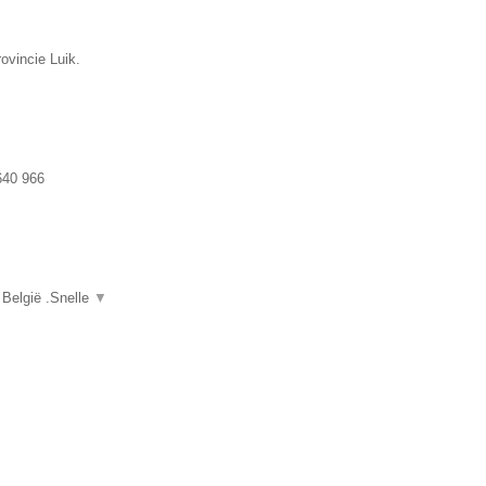
ovincie Luik.
640 966
 België .Snelle
▼