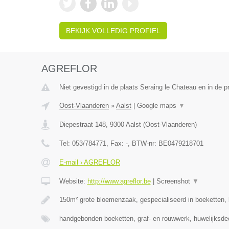
BEKIJK VOLLEDIG PROFIEL
AGREFLOR
Niet gevestigd in de plaats Seraing le Chateau en in de pr
Oost-Vlaanderen
»
Aalst
|
Google maps
▼
Diepestraat 148
,
9300
Aalst
(
Oost-Vlaanderen
)
Tel:
053/784771
, Fax:
-
, BTW-nr:
BE0479218701
E-mail › AGREFLOR
Website:
http://www.agreflor.be
|
Screenshot
▼
150m² grote bloemenzaak, gespecialiseerd in boeketten
handgebonden boeketten, graf- en rouwwerk, huwelijksde