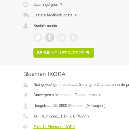
Openingstijden
▼
Laatste facebook posts
▼
Sociale media:
BEKIJK VOLLEDIG PROFIEL
Bloemen IXORA
Niet gevestigd in de plaats Seraing le Chateau en in de pr
Antwerpen
»
Mechelen
|
Google maps
▼
Hoogstraat 36
,
2800
Mechelen
(
Antwerpen
)
Tel:
015412921
, Fax:
-
, BTW-nr:
-
E-mail › Bloemen IXORA