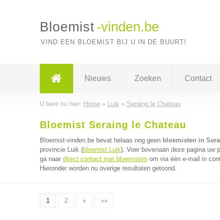
Bloemist
-vinden.be
VIND EEN BLOEMIST BIJ U IN DE BUURT!
Nieuws
Zoeken
Contact
U bent nu hier:
Home
»
Luik
»
Seraing le Chateau
Bloemist Seraing le Chateau
Bloemist-vinden.be bevat helaas nog geen
bloemisten in Sera
provincie Luik (
bloemist Luik
). Voer bovenaan deze pagina uw po
ga naar
direct contact met bloemisten
om via één e-mail in con
Hieronder worden nu overige resultaten getoond.
1
2
»
»»