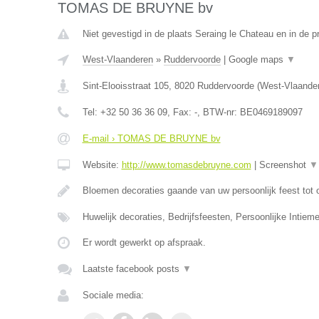
TOMAS DE BRUYNE bv
Niet gevestigd in de plaats Seraing le Chateau en in de pr
West-Vlaanderen
»
Ruddervoorde
|
Google maps
▼
Sint-Elooisstraat 105
,
8020
Ruddervoorde
(
West-Vlaande
Tel:
+32 50 36 36 09
, Fax:
-
, BTW-nr:
BE0469189097
E-mail › TOMAS DE BRUYNE bv
Website:
http://www.tomasdebruyne.com
|
Screenshot
▼
Bloemen decoraties gaande van uw persoonlijk feest tot 
Huwelijk decoraties, Bedrijfsfeesten, Persoonlijke Intieme
Er wordt gewerkt op afspraak.
Laatste facebook posts
▼
Sociale media: