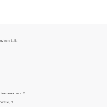
ovincie Luik.
, bloemwerk voor
▼
coratie,
▼