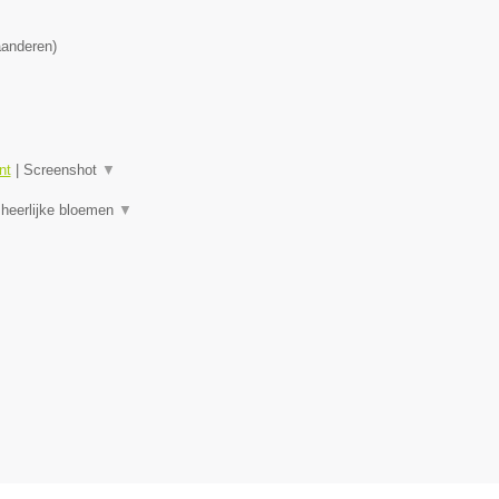
aanderen
)
nt
|
Screenshot
▼
 heerlijke bloemen
▼