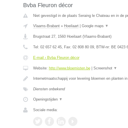
Bvba Fleuron décor
Niet gevestigd in de plaats Seraing le Chateau en in de pr
Vlaams-Brabant
»
Hoeilaart
|
Google maps
▼
Brugstraat 27
,
1560
Hoeilaart
(
Vlaams-Brabant
)
Tel:
02 657 62 45
, Fax:
02 808 80 09
, BTW-nr:
BE 0423 
E-mail › Bvba Fleuron décor
Website:
http://www.bloemisten.be
|
Screenshot
▼
Internetmaatschappij voor levering bloemen en planten in
Diensten onbekend
Openingstijden
▼
Sociale media: