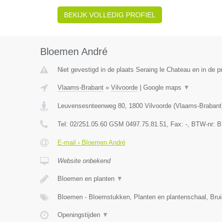
BEKIJK VOLLEDIG PROFIEL
Bloemen André
Niet gevestigd in de plaats Seraing le Chateau en in de pr
Vlaams-Brabant
»
Vilvoorde
|
Google maps
▼
Leuvensesnteenweg 80
,
1800
Vilvoorde
(
Vlaams-Brabant
Tel:
02/251.05.60 GSM 0497.75.81.51
, Fax:
-
, BTW-nr:
B
E-mail › Bloemen André
Website onbekend
Bloemen en planten
▼
Bloemen - Bloemstukken, Planten en plantenschaal, Br
Openingstijden
▼