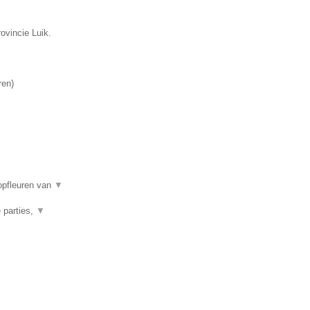
ovincie Luik.
ren
)
opfleuren van
▼
 parties,
▼