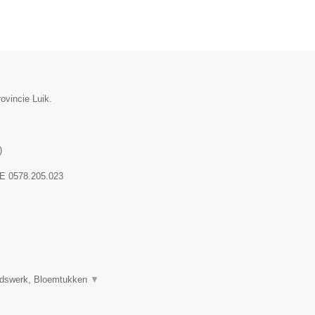
ovincie Luik.
)
E 0578.205.023
uidswerk, Bloemtukken
▼