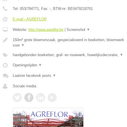
Tel:
053/784771
, Fax:
-
, BTW-nr:
BE0479218701
E-mail › AGREFLOR
Website:
http://www.agreflor.be
|
Screenshot
▼
150m² grote bloemenzaak, gespecialiseerd in boeketten, bloemwerk
voor
▼
handgebonden boeketten, graf- en rouwwerk, huwelijksdecoratie,
▼
Openingstijden
▼
Laatste facebook posts
▼
Sociale media: