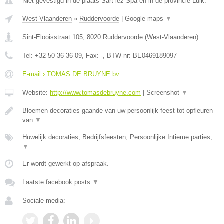
Niet gevestigd in de plaats Sart lez Spa en in de provincie Luik.
West-Vlaanderen
»
Ruddervoorde
|
Google maps
▼
Sint-Elooisstraat 105
,
8020
Ruddervoorde
(
West-Vlaanderen
)
Tel:
+32 50 36 36 09
, Fax:
-
, BTW-nr:
BE0469189097
E-mail › TOMAS DE BRUYNE bv
Website:
http://www.tomasdebruyne.com
|
Screenshot
▼
Bloemen decoraties gaande van uw persoonlijk feest tot opfleuren
van
▼
Huwelijk decoraties, Bedrijfsfeesten, Persoonlijke Intieme parties,
▼
Er wordt gewerkt op afspraak.
Laatste facebook posts
▼
Sociale media: