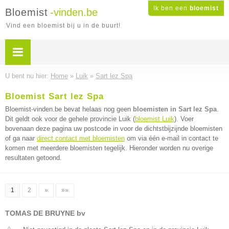
Ik ben een
bloemist
Bloemist
-vinden.be
Vind een bloemist bij u in de buurt!
U bent nu hier:
Home
»
Luik
»
Sart lez Spa
Bloemist Sart lez Spa
Bloemist-vinden.be bevat helaas nog geen
bloemisten in Sart lez Spa
.
Dit geldt ook voor de gehele provincie Luik (
bloemist Luik
). Voer
bovenaan deze pagina uw postcode in voor de dichtstbijzijnde bloemisten
of ga naar
direct contact met bloemisten
om via één e-mail in contact te
komen met meerdere bloemisten tegelijk. Hieronder worden nu overige
resultaten getoond.
1
2
»
»»
TOMAS DE BRUYNE bv