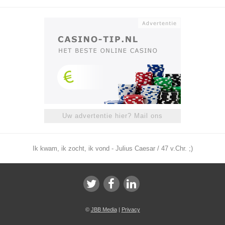
Uw advertentie hier? Mail ons
Ik kwam, ik zocht, ik vond - Julius Caesar / 47 v.Chr. ;)
©
JBB Media
|
Privacy