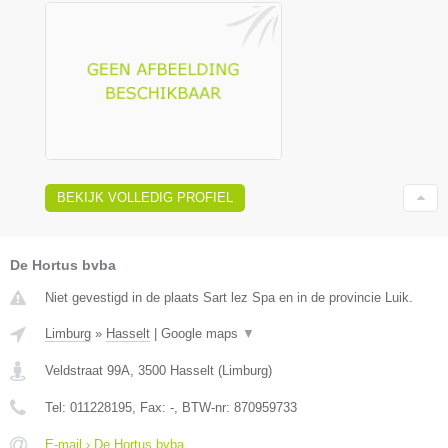
BEKIJK VOLLEDIG PROFIEL
De Hortus bvba
Niet gevestigd in de plaats Sart lez Spa en in de provincie Luik.
Limburg
»
Hasselt
|
Google maps
▼
Veldstraat 99A
,
3500
Hasselt
(
Limburg
)
Tel:
011228195
, Fax:
-
, BTW-nr:
870959733
E-mail › De Hortus bvba