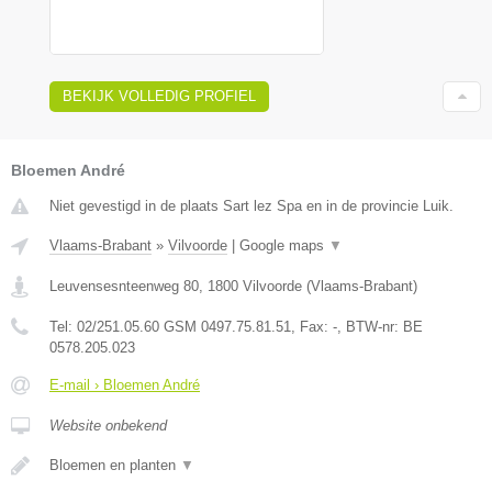
BEKIJK VOLLEDIG PROFIEL
Bloemen André
Niet gevestigd in de plaats Sart lez Spa en in de provincie Luik.
Vlaams-Brabant
»
Vilvoorde
|
Google maps
▼
Leuvensesnteenweg 80
,
1800
Vilvoorde
(
Vlaams-Brabant
)
Tel:
02/251.05.60 GSM 0497.75.81.51
, Fax:
-
, BTW-nr:
BE
0578.205.023
E-mail › Bloemen André
Website onbekend
Bloemen en planten
▼