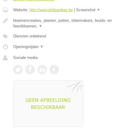
Website:
http://www.philippebas.be
|
Screenshot
▼
bloemencreaties, planten, potten, sfeermakers, bruids- en
feestbloemen,
▼
Diensten onbekend
Openingstijden
▼
Sociale media: