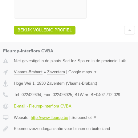
BEKIJK VOLLEDIG PROFIEL
Fleurop-Interflora CVBA
Niet gevestigd in de plaats Sart lez Spa en in de provincie Luik.
Vlaams-Brabant
»
Zaventem
|
Google maps
▼
Hoge Wei 1
,
1930
Zaventem
(
Vlaams-Brabant
)
Tel:
022422694
, Fax:
022426925
, BTW-nr:
BE0402.712.029
E-mail › Fleurop-Interflora CVBA
Website:
http://www.fleurop.be
|
Screenshot
▼
Bloemenverzendorganisatie voor binnen-en buitenland