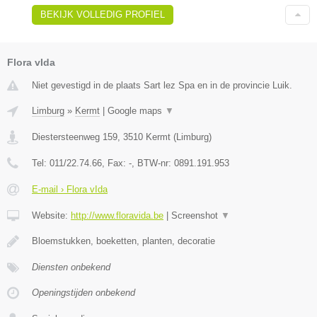
BEKIJK VOLLEDIG PROFIEL
Flora vIda
Niet gevestigd in de plaats Sart lez Spa en in de provincie Luik.
Limburg
»
Kermt
|
Google maps
▼
Diestersteenweg 159
,
3510
Kermt
(
Limburg
)
Tel:
011/22.74.66
, Fax:
-
, BTW-nr:
0891.191.953
E-mail › Flora vIda
Website:
http://www.floravida.be
|
Screenshot
▼
Bloemstukken, boeketten, planten, decoratie
Diensten onbekend
Openingstijden onbekend