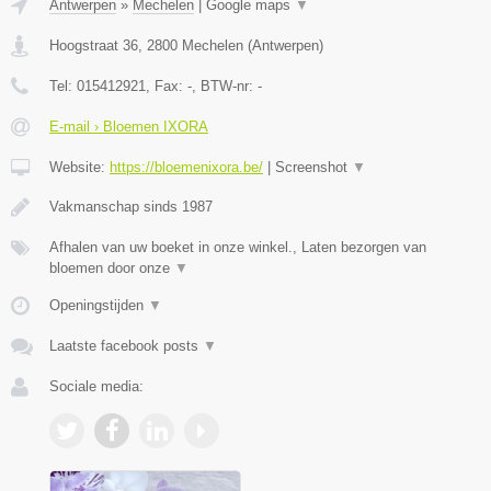
Antwerpen
»
Mechelen
|
Google maps
▼
Hoogstraat 36
,
2800
Mechelen
(
Antwerpen
)
Tel:
015412921
, Fax:
-
, BTW-nr:
-
E-mail › Bloemen IXORA
Website:
https://bloemenixora.be/
|
Screenshot
▼
Vakmanschap sinds 1987
Afhalen van uw boeket in onze winkel., Laten bezorgen van
bloemen door onze
▼
Openingstijden
▼
Laatste facebook posts
▼
Sociale media: