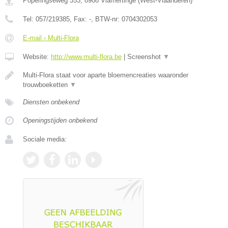
Poperingseweg 353
,
8908
Vlamertinge
(
West-Vlaanderen
)
Tel:
057/219385
, Fax:
-
, BTW-nr:
0704302053
E-mail › Multi-Flora
Website:
http://www.multi-flora.be
|
Screenshot
▼
Multi-Flora staat voor aparte bloemencreaties waaronder
trouwboeketten
▼
Diensten onbekend
Openingstijden onbekend
Sociale media: