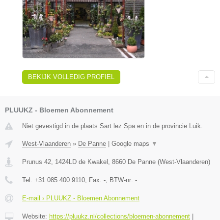
BEKIJK VOLLEDIG PROFIEL
PLUUKZ - Bloemen Abonnement
Niet gevestigd in de plaats Sart lez Spa en in de provincie Luik.
West-Vlaanderen
»
De Panne
|
Google maps
▼
Prunus 42, 1424LD de Kwakel
,
8660
De Panne
(
West-Vlaanderen
)
Tel:
+31 085 400 9110
, Fax:
-
, BTW-nr:
-
E-mail › PLUUKZ - Bloemen Abonnement
Website:
https://pluukz.nl/collections/bloemen-abonnement
|