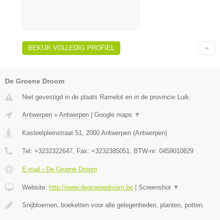
BEKIJK VOLLEDIG PROFIEL
De Groene Droom
Niet gevestigd in de plaats Ramelot en in de provincie Luik.
Antwerpen
»
Antwerpen
|
Google maps
▼
Kasteelpleinstraat 51
,
2000
Antwerpen
(
Antwerpen
)
Tel:
+3232322647
, Fax:
+3232385051
, BTW-nr:
0459010829
E-mail › De Groene Droom
Website:
http://www.degroenedroom.be
|
Screenshot
▼
Snijbloemen, boeketten voor alle gelegenheden, planten, potten.