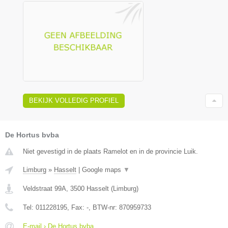
BEKIJK VOLLEDIG PROFIEL
De Hortus bvba
Niet gevestigd in de plaats Ramelot en in de provincie Luik.
Limburg
»
Hasselt
|
Google maps
▼
Veldstraat 99A
,
3500
Hasselt
(
Limburg
)
Tel:
011228195
, Fax:
-
, BTW-nr:
870959733
E-mail › De Hortus bvba