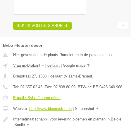
BEKIJK VOLLEDIG PROFIEL
Bvba Fleuron décor
Niet gevestigd in de plaats Ramelot en in de provincie Luik.
Vlaams-Brabant
»
Hoeilaart
|
Google maps
▼
Brugstraat 27
,
1560
Hoeilaart
(
Vlaams-Brabant
)
Tel:
02 657 62 45
, Fax:
02 808 80 09
, BTW-nr:
BE 0423 640 966
E-mail › Bvba Fleuron décor
Website:
http://www.bloemisten.be
|
Screenshot
▼
Internetmaatschappij voor levering bloemen en planten in België
.Snelle
▼