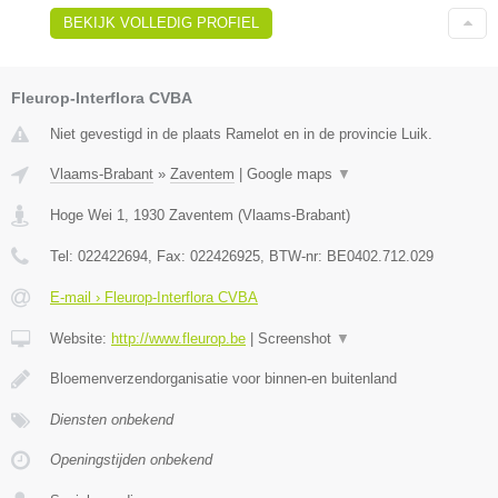
BEKIJK VOLLEDIG PROFIEL
Fleurop-Interflora CVBA
Niet gevestigd in de plaats Ramelot en in de provincie Luik.
Vlaams-Brabant
»
Zaventem
|
Google maps
▼
Hoge Wei 1
,
1930
Zaventem
(
Vlaams-Brabant
)
Tel:
022422694
, Fax:
022426925
, BTW-nr:
BE0402.712.029
E-mail › Fleurop-Interflora CVBA
Website:
http://www.fleurop.be
|
Screenshot
▼
Bloemenverzendorganisatie voor binnen-en buitenland
Diensten onbekend
Openingstijden onbekend