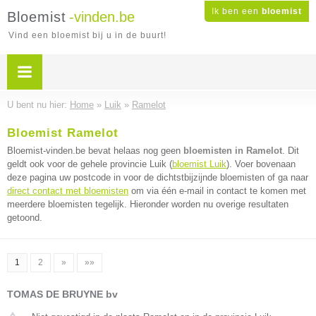
Ik ben een
bloemist
Bloemist
-vinden.be
Vind een bloemist bij u in de buurt!
U bent nu hier:
Home
»
Luik
»
Ramelot
Bloemist Ramelot
Bloemist-vinden.be bevat helaas nog geen
bloemisten in Ramelot
. Dit
geldt ook voor de gehele provincie Luik (
bloemist Luik
). Voer bovenaan
deze pagina uw postcode in voor de dichtstbijzijnde bloemisten of ga naar
direct contact met bloemisten
om via één e-mail in contact te komen met
meerdere bloemisten tegelijk. Hieronder worden nu overige resultaten
getoond.
1
2
»
»»
TOMAS DE BRUYNE bv