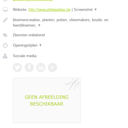
Website:
http://www.philippebas.be
|
Screenshot
▼
bloemencreaties, planten, potten, sfeermakers, bruids- en
feestbloemen,
▼
Diensten onbekend
Openingstijden
▼
Sociale media: