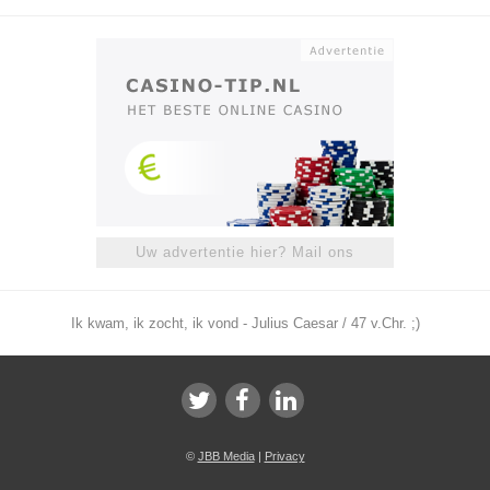
Uw advertentie hier? Mail ons
Ik kwam, ik zocht, ik vond - Julius Caesar / 47 v.Chr. ;)
©
JBB Media
|
Privacy