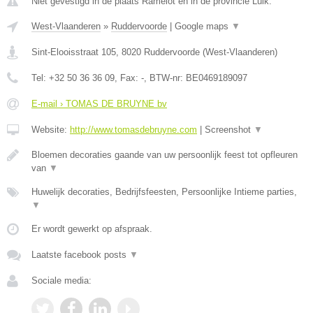
Niet gevestigd in de plaats Ramelot en in de provincie Luik.
West-Vlaanderen
»
Ruddervoorde
|
Google maps
▼
Sint-Elooisstraat 105
,
8020
Ruddervoorde
(
West-Vlaanderen
)
Tel:
+32 50 36 36 09
, Fax:
-
, BTW-nr:
BE0469189097
E-mail › TOMAS DE BRUYNE bv
Website:
http://www.tomasdebruyne.com
|
Screenshot
▼
Bloemen decoraties gaande van uw persoonlijk feest tot opfleuren
van
▼
Huwelijk decoraties, Bedrijfsfeesten, Persoonlijke Intieme parties,
▼
Er wordt gewerkt op afspraak.
Laatste facebook posts
▼
Sociale media: