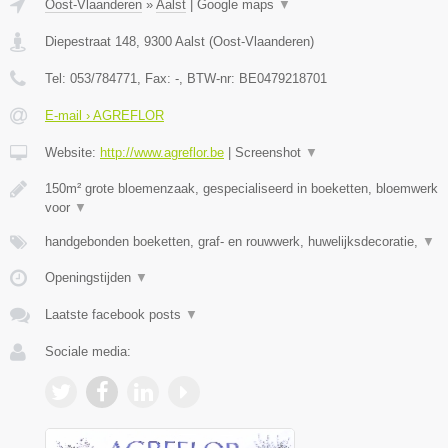
Oost-Vlaanderen
»
Aalst
|
Google maps
▼
Diepestraat 148
,
9300
Aalst
(
Oost-Vlaanderen
)
Tel:
053/784771
, Fax:
-
, BTW-nr:
BE0479218701
E-mail › AGREFLOR
Website:
http://www.agreflor.be
|
Screenshot
▼
150m² grote bloemenzaak, gespecialiseerd in boeketten, bloemwerk
voor
▼
handgebonden boeketten, graf- en rouwwerk, huwelijksdecoratie,
▼
Openingstijden
▼
Laatste facebook posts
▼
Sociale media: