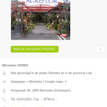
BEKIJK VOLLEDIG PROFIEL
Bloemen IXORA
Niet gevestigd in de plaats Ramelot en in de provincie Luik.
Antwerpen
»
Mechelen
|
Google maps
▼
Hoogstraat 36
,
2800
Mechelen
(
Antwerpen
)
Tel:
015412921
, Fax:
-
, BTW-nr:
-