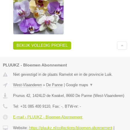
BEKIJK VOLLEDIG PROFIEL
PLUUKZ - Bloemen Abonnement
Niet gevestigd in de plaats Ramelot en in de provincie Luik.
West-Vlaanderen
»
De Panne
|
Google maps
▼
Prunus 42, 1424LD de Kwakel
,
8660
De Panne
(
West-Vlaanderen
)
Tel:
+31 085 400 9110
, Fax:
-
, BTW-nr:
-
E-mail › PLUUKZ - Bloemen Abonnement
Website:
https://pluukz.nl/collections/bloemen-abonnement
|