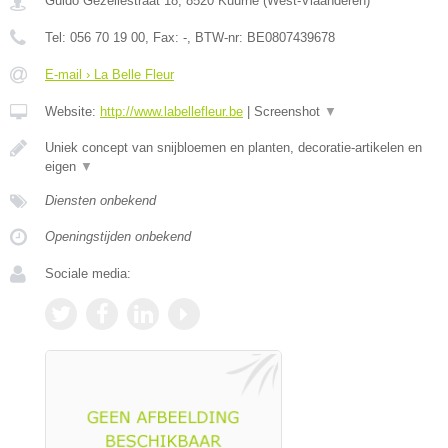
Guido Gezellestraat 18
,
8520
Kuurne
(
West-Vlaanderen
)
Tel:
056 70 19 00
, Fax:
-
, BTW-nr:
BE0807439678
E-mail › La Belle Fleur
Website:
http://www.labellefleur.be
|
Screenshot
▼
Uniek concept van snijbloemen en planten, decoratie-artikelen en
eigen
▼
Diensten onbekend
Openingstijden onbekend
Sociale media: