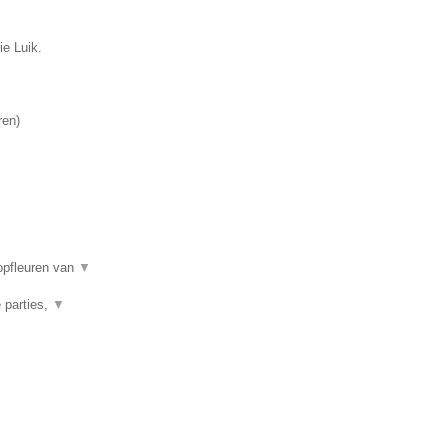
ie Luik.
ren
)
opfleuren van
▼
 parties,
▼