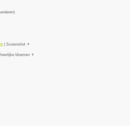
aanderen
)
nt
|
Screenshot
▼
 heerlijke bloemen
▼