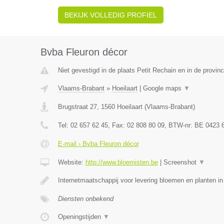
BEKIJK VOLLEDIG PROFIEL
Bvba Fleuron décor
Niet gevestigd in de plaats Petit Rechain en in de provinc
Vlaams-Brabant
»
Hoeilaart
|
Google maps
▼
Brugstraat 27
,
1560
Hoeilaart
(
Vlaams-Brabant
)
Tel:
02 657 62 45
, Fax:
02 808 80 09
, BTW-nr:
BE 0423 
E-mail › Bvba Fleuron décor
Website:
http://www.bloemisten.be
|
Screenshot
▼
Internetmaatschappij voor levering bloemen en planten in
Diensten onbekend
Openingstijden
▼