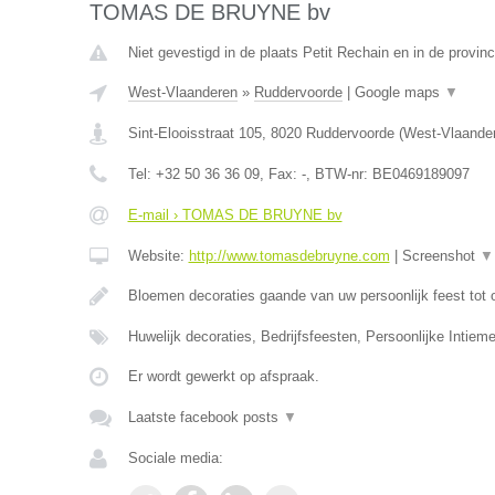
TOMAS DE BRUYNE bv
Niet gevestigd in de plaats Petit Rechain en in de provinc
West-Vlaanderen
»
Ruddervoorde
|
Google maps
▼
Sint-Elooisstraat 105
,
8020
Ruddervoorde
(
West-Vlaande
Tel:
+32 50 36 36 09
, Fax:
-
, BTW-nr:
BE0469189097
E-mail › TOMAS DE BRUYNE bv
Website:
http://www.tomasdebruyne.com
|
Screenshot
▼
Bloemen decoraties gaande van uw persoonlijk feest tot 
Huwelijk decoraties, Bedrijfsfeesten, Persoonlijke Intieme
Er wordt gewerkt op afspraak.
Laatste facebook posts
▼
Sociale media: