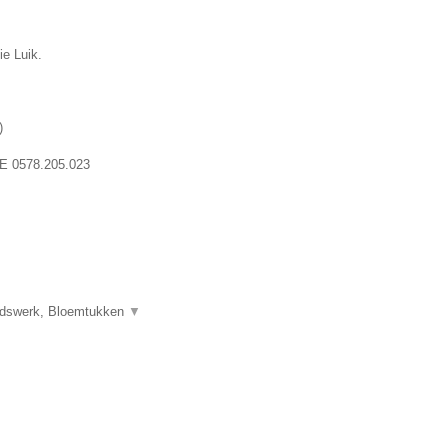
ie Luik.
)
E 0578.205.023
uidswerk, Bloemtukken
▼