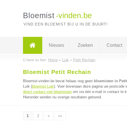
Bloemist
-vinden.be
VIND EEN BLOEMIST BIJ U IN DE BUURT!
Nieuws
Zoeken
Contact
U bent nu hier:
Home
»
Luik
»
Petit Rechain
Bloemist Petit Rechain
Bloemist-vinden.be bevat helaas nog geen
bloemisten in Peti
Luik (
bloemist Luik
). Voer bovenaan deze pagina uw postcode in
direct contact met bloemisten
om via één e-mail in contact te 
Hieronder worden nu overige resultaten getoond.
1
2
»
»»