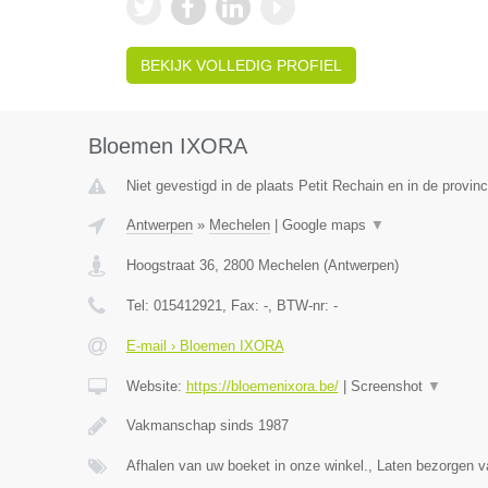
BEKIJK VOLLEDIG PROFIEL
Bloemen IXORA
Niet gevestigd in de plaats Petit Rechain en in de provinc
Antwerpen
»
Mechelen
|
Google maps
▼
Hoogstraat 36
,
2800
Mechelen
(
Antwerpen
)
Tel:
015412921
, Fax:
-
, BTW-nr:
-
E-mail › Bloemen IXORA
Website:
https://bloemenixora.be/
|
Screenshot
▼
Vakmanschap sinds 1987
Afhalen van uw boeket in onze winkel., Laten bezorgen