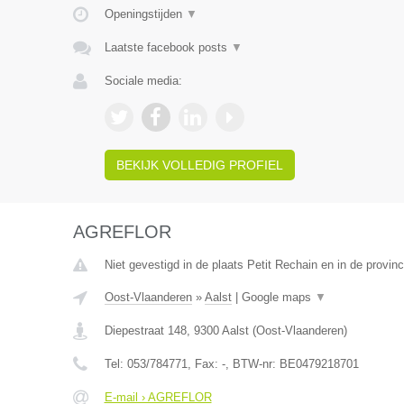
Openingstijden
▼
Laatste facebook posts
▼
Sociale media:
BEKIJK VOLLEDIG PROFIEL
AGREFLOR
Niet gevestigd in de plaats Petit Rechain en in de provinc
Oost-Vlaanderen
»
Aalst
|
Google maps
▼
Diepestraat 148
,
9300
Aalst
(
Oost-Vlaanderen
)
Tel:
053/784771
, Fax:
-
, BTW-nr:
BE0479218701
E-mail › AGREFLOR