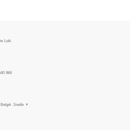
ie Luik.
640 966
 België .Snelle
▼