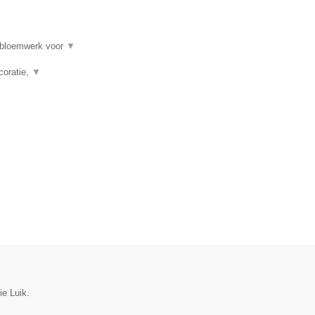
, bloemwerk voor
▼
coratie,
▼
ie Luik.