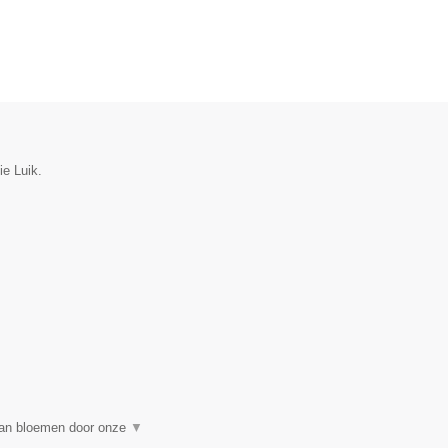
ie Luik.
 van bloemen door onze
▼