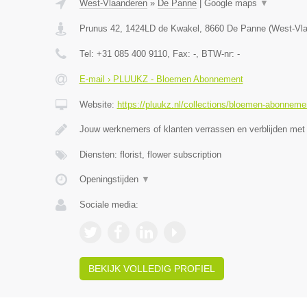
West-Vlaanderen
»
De Panne
|
Google maps
▼
Prunus 42, 1424LD de Kwakel
,
8660
De Panne
(
West-Vl
Tel:
+31 085 400 9110
, Fax:
-
, BTW-nr:
-
E-mail › PLUUKZ - Bloemen Abonnement
Website:
https://pluukz.nl/collections/bloemen-abonneme
Jouw werknemers of klanten verrassen en verblijden met
Diensten: florist, flower subscription
Openingstijden
▼
Sociale media:
BEKIJK VOLLEDIG PROFIEL