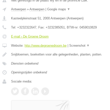
Niet gevestigd in de plaats My en in de provincie Luik.
Antwerpen
»
Antwerpen
|
Google maps
▼
Kasteelpleinstraat 51
,
2000
Antwerpen
(
Antwerpen
)
Tel:
+3232322647
, Fax:
+3232385051
, BTW-nr:
0459010829
E-mail › De Groene Droom
Website:
http://www.degroenedroom.be
|
Screenshot
▼
Snijbloemen, boeketten voor alle gelegenheden, planten, potten.
Diensten onbekend
Openingstijden onbekend
Sociale media: