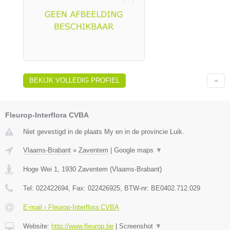
BEKIJK VOLLEDIG PROFIEL
Fleurop-Interflora CVBA
Niet gevestigd in de plaats My en in de provincie Luik.
Vlaams-Brabant
»
Zaventem
|
Google maps
▼
Hoge Wei 1
,
1930
Zaventem
(
Vlaams-Brabant
)
Tel:
022422694
, Fax:
022426925
, BTW-nr:
BE0402.712.029
E-mail › Fleurop-Interflora CVBA
Website:
http://www.fleurop.be
|
Screenshot
▼