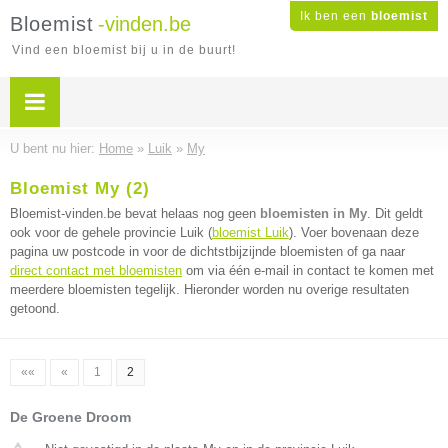
Ik ben een
bloemist
Bloemist
-vinden.be
Vind een bloemist bij u in de buurt!
U bent nu hier:
Home
»
Luik
»
My
Bloemist My (2)
Bloemist-vinden.be bevat helaas nog geen
bloemisten in My
. Dit geldt
ook voor de gehele provincie Luik (
bloemist Luik
). Voer bovenaan deze
pagina uw postcode in voor de dichtstbijzijnde bloemisten of ga naar
direct contact met bloemisten
om via één e-mail in contact te komen met
meerdere bloemisten tegelijk. Hieronder worden nu overige resultaten
getoond.
««
«
1
2
De Groene Droom