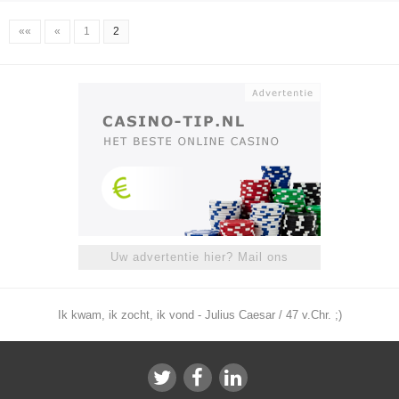
««
«
1
2
Uw advertentie hier? Mail ons
Ik kwam, ik zocht, ik vond - Julius Caesar / 47 v.Chr. ;)