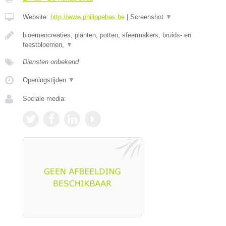
Website:
http://www.philippebas.be
|
Screenshot
▼
bloemencreaties, planten, potten, sfeermakers, bruids- en
feestbloemen,
▼
Diensten onbekend
Openingstijden
▼
Sociale media: