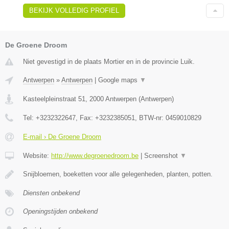
BEKIJK VOLLEDIG PROFIEL
De Groene Droom
Niet gevestigd in de plaats Mortier en in de provincie Luik.
Antwerpen
»
Antwerpen
|
Google maps
▼
Kasteelpleinstraat 51
,
2000
Antwerpen
(
Antwerpen
)
Tel:
+3232322647
, Fax:
+3232385051
, BTW-nr:
0459010829
E-mail › De Groene Droom
Website:
http://www.degroenedroom.be
|
Screenshot
▼
Snijbloemen, boeketten voor alle gelegenheden, planten, potten.
Diensten onbekend
Openingstijden onbekend