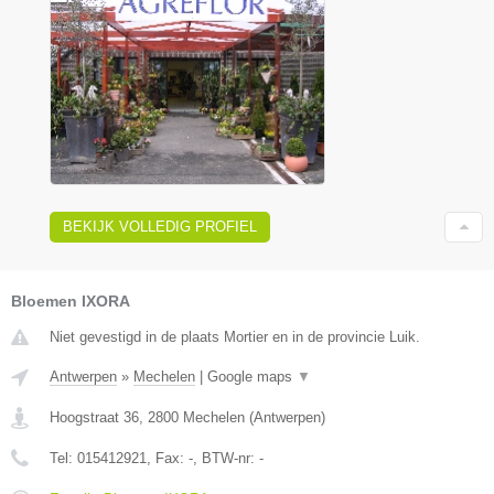
BEKIJK VOLLEDIG PROFIEL
Bloemen IXORA
Niet gevestigd in de plaats Mortier en in de provincie Luik.
Antwerpen
»
Mechelen
|
Google maps
▼
Hoogstraat 36
,
2800
Mechelen
(
Antwerpen
)
Tel:
015412921
, Fax:
-
, BTW-nr:
-