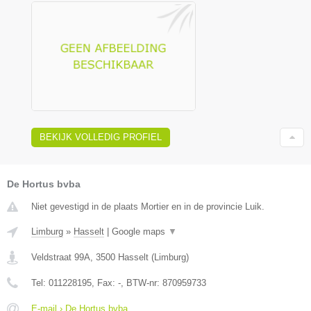
BEKIJK VOLLEDIG PROFIEL
De Hortus bvba
Niet gevestigd in de plaats Mortier en in de provincie Luik.
Limburg
»
Hasselt
|
Google maps
▼
Veldstraat 99A
,
3500
Hasselt
(
Limburg
)
Tel:
011228195
, Fax:
-
, BTW-nr:
870959733
E-mail › De Hortus bvba