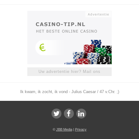
Uw advertentie hier? Mail ons
Ik kwam, ik zocht, ik vond - Julius Caesar / 47 v.Chr. ;)
©
JBB Media
|
Privacy