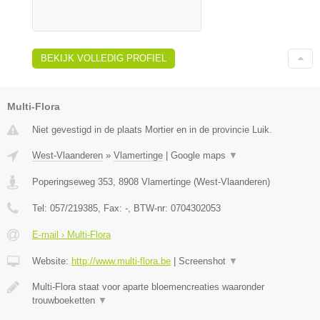
BEKIJK VOLLEDIG PROFIEL
Multi-Flora
Niet gevestigd in de plaats Mortier en in de provincie Luik.
West-Vlaanderen
»
Vlamertinge
|
Google maps
▼
Poperingseweg 353
,
8908
Vlamertinge
(
West-Vlaanderen
)
Tel:
057/219385
, Fax:
-
, BTW-nr:
0704302053
E-mail › Multi-Flora
Website:
http://www.multi-flora.be
|
Screenshot
▼
Multi-Flora staat voor aparte bloemencreaties waaronder
trouwboeketten
▼