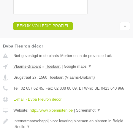
BEKIJK VOLLEDIG PROFIEL
Bvba Fleuron décor
Niet gevestigd in de plaats Mortier en in de provincie Luik.
Vlaams-Brabant
»
Hoeilaart
|
Google maps
▼
Brugstraat 27
,
1560
Hoeilaart
(
Vlaams-Brabant
)
Tel:
02 657 62 45
, Fax:
02 808 80 09
, BTW-nr:
BE 0423 640 966
E-mail › Bvba Fleuron décor
Website:
http://www.bloemisten.be
|
Screenshot
▼
Internetmaatschappij voor levering bloemen en planten in België
.Snelle
▼