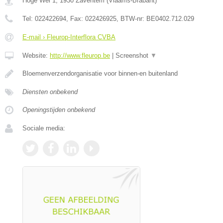
Hoge Wei 1
,
1930
Zaventem
(
Vlaams-Brabant
)
Tel:
022422694
, Fax:
022426925
, BTW-nr:
BE0402.712.029
E-mail › Fleurop-Interflora CVBA
Website:
http://www.fleurop.be
|
Screenshot
▼
Bloemenverzendorganisatie voor binnen-en buitenland
Diensten onbekend
Openingstijden onbekend
Sociale media: