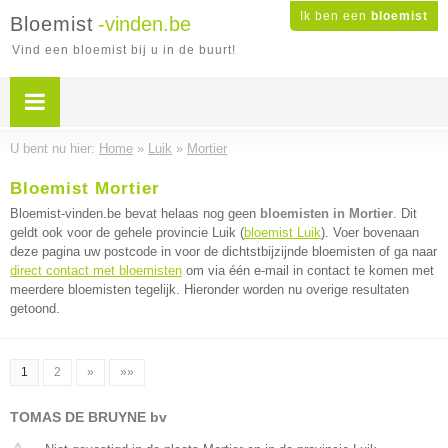
Ik ben een
bloemist
Bloemist
-vinden.be
Vind een bloemist bij u in de buurt!
U bent nu hier:
Home
»
Luik
»
Mortier
Bloemist Mortier
Bloemist-vinden.be bevat helaas nog geen
bloemisten in Mortier
. Dit
geldt ook voor de gehele provincie Luik (
bloemist Luik
). Voer bovenaan
deze pagina uw postcode in voor de dichtstbijzijnde bloemisten of ga naar
direct contact met bloemisten
om via één e-mail in contact te komen met
meerdere bloemisten tegelijk. Hieronder worden nu overige resultaten
getoond.
1
2
»
»»
TOMAS DE BRUYNE bv