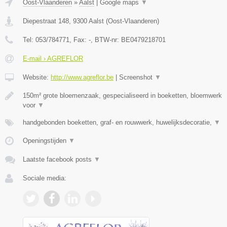
Oost-Vlaanderen
»
Aalst
|
Google maps
▼
Diepestraat 148
,
9300
Aalst
(
Oost-Vlaanderen
)
Tel:
053/784771
, Fax:
-
, BTW-nr:
BE0479218701
E-mail › AGREFLOR
Website:
http://www.agreflor.be
|
Screenshot
▼
150m² grote bloemenzaak, gespecialiseerd in boeketten, bloemwerk
voor
▼
handgebonden boeketten, graf- en rouwwerk, huwelijksdecoratie,
▼
Openingstijden
▼
Laatste facebook posts
▼
Sociale media: