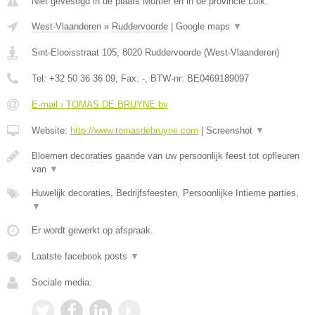
Niet gevestigd in de plaats Mortier en in de provincie Luik.
West-Vlaanderen
»
Ruddervoorde
|
Google maps
▼
Sint-Elooisstraat 105
,
8020
Ruddervoorde
(
West-Vlaanderen
)
Tel:
+32 50 36 36 09
, Fax:
-
, BTW-nr:
BE0469189097
E-mail › TOMAS DE BRUYNE bv
Website:
http://www.tomasdebruyne.com
|
Screenshot
▼
Bloemen decoraties gaande van uw persoonlijk feest tot opfleuren
van
▼
Huwelijk decoraties, Bedrijfsfeesten, Persoonlijke Intieme parties,
▼
Er wordt gewerkt op afspraak.
Laatste facebook posts
▼
Sociale media: