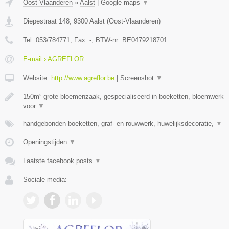
Oost-Vlaanderen
»
Aalst
|
Google maps
▼
Diepestraat 148
,
9300
Aalst
(
Oost-Vlaanderen
)
Tel:
053/784771
, Fax:
-
, BTW-nr:
BE0479218701
E-mail › AGREFLOR
Website:
http://www.agreflor.be
|
Screenshot
▼
150m² grote bloemenzaak, gespecialiseerd in boeketten, bloemwerk
voor
▼
handgebonden boeketten, graf- en rouwwerk, huwelijksdecoratie,
▼
Openingstijden
▼
Laatste facebook posts
▼
Sociale media: