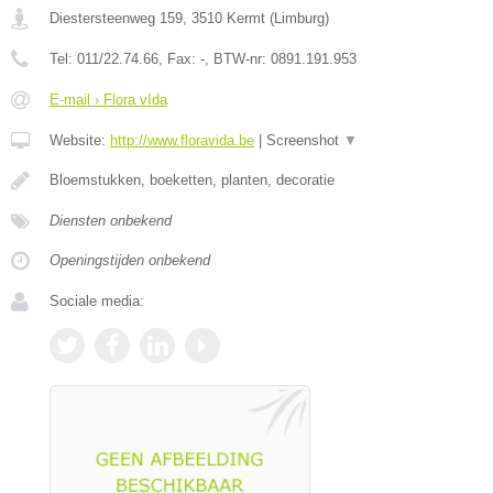
Diestersteenweg 159
,
3510
Kermt
(
Limburg
)
Tel:
011/22.74.66
, Fax:
-
, BTW-nr:
0891.191.953
E-mail › Flora vIda
Website:
http://www.floravida.be
|
Screenshot
▼
Bloemstukken, boeketten, planten, decoratie
Diensten onbekend
Openingstijden onbekend
Sociale media: