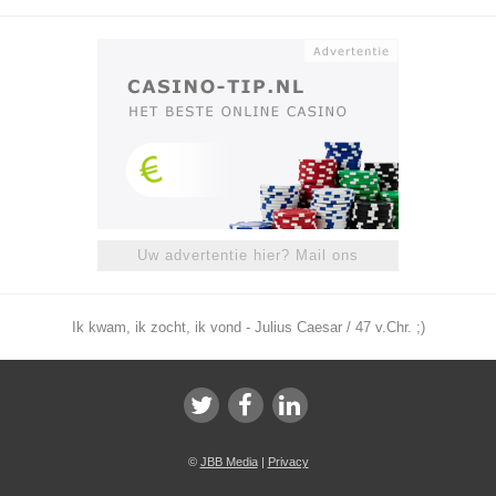
Uw advertentie hier? Mail ons
Ik kwam, ik zocht, ik vond - Julius Caesar / 47 v.Chr. ;)
©
JBB Media
|
Privacy