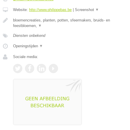
Website:
http://www.philippebas.be
|
Screenshot
▼
bloemencreaties, planten, potten, sfeermakers, bruids- en
feestbloemen,
▼
Diensten onbekend
Openingstijden
▼
Sociale media: