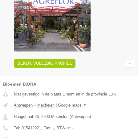
BEKIJK VOLLEDIG PROFIEL
Bloemen IXORA
Niet gevestigd in de plaats Limont en in de provincie Luik.
Antwerpen
»
Mechelen
|
Google maps
▼
Hoogstraat 36
,
2800
Mechelen
(
Antwerpen
)
Tel:
015412921
, Fax:
-
, BTW-nr:
-