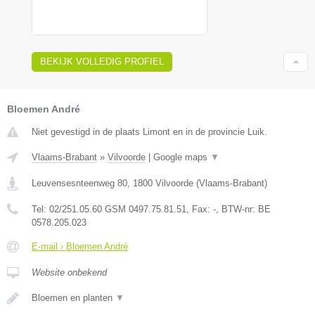
BEKIJK VOLLEDIG PROFIEL
Bloemen André
Niet gevestigd in de plaats Limont en in de provincie Luik.
Vlaams-Brabant
»
Vilvoorde
|
Google maps
▼
Leuvensesnteenweg 80
,
1800
Vilvoorde
(
Vlaams-Brabant
)
Tel:
02/251.05.60 GSM 0497.75.81.51
, Fax:
-
, BTW-nr:
BE
0578.205.023
E-mail › Bloemen André
Website onbekend
Bloemen en planten
▼