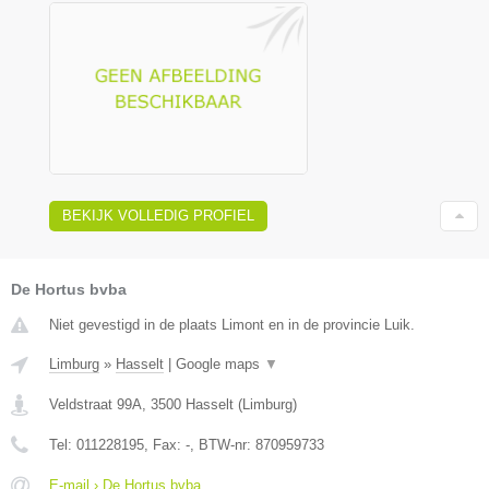
BEKIJK VOLLEDIG PROFIEL
De Hortus bvba
Niet gevestigd in de plaats Limont en in de provincie Luik.
Limburg
»
Hasselt
|
Google maps
▼
Veldstraat 99A
,
3500
Hasselt
(
Limburg
)
Tel:
011228195
, Fax:
-
, BTW-nr:
870959733
E-mail › De Hortus bvba