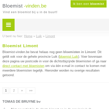
Ik ben een
bloemist
Bloemist
-vinden.be
Vind een bloemist bij u in de buurt!
U bent nu hier:
Home
»
Luik
»
Limont
Bloemist Limont
Bloemist-vinden.be bevat helaas nog geen
bloemisten in Limont
. Dit
geldt ook voor de gehele provincie Luik (
bloemist Luik
). Voer bovenaan
deze pagina uw postcode in voor de dichtstbijzijnde bloemisten of ga naar
direct contact met bloemisten
om via één e-mail in contact te komen met
meerdere bloemisten tegelijk. Hieronder worden nu overige resultaten
getoond.
1
2
»
»»
TOMAS DE BRUYNE bv