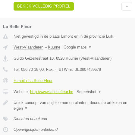
BEKIJK VOLLEDIG PROFIEL
La Belle Fleur
Niet gevestigd in de plaats Limont en in de provincie Luik.
West-Vlaanderen
»
Kuurne
|
Google maps
▼
Guido Gezellestraat 18
,
8520
Kuurne
(
West-Vlaanderen
)
Tel:
056 70 19 00
, Fax:
-
, BTW-nr:
BE0807439678
E-mail › La Belle Fleur
Website:
http://www.labellefleur.be
|
Screenshot
▼
Uniek concept van snijbloemen en planten, decoratie-artikelen en
eigen
▼
Diensten onbekend
Openingstijden onbekend