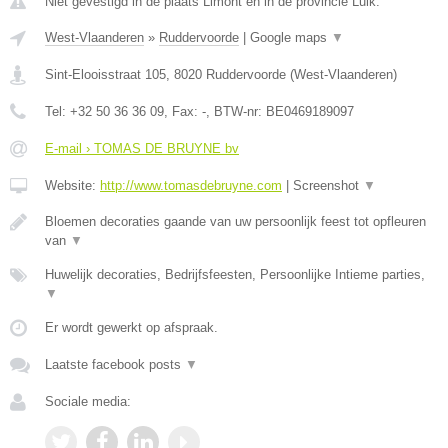
Niet gevestigd in de plaats Limont en in de provincie Luik.
West-Vlaanderen
»
Ruddervoorde
|
Google maps
▼
Sint-Elooisstraat 105
,
8020
Ruddervoorde
(
West-Vlaanderen
)
Tel:
+32 50 36 36 09
, Fax:
-
, BTW-nr:
BE0469189097
E-mail › TOMAS DE BRUYNE bv
Website:
http://www.tomasdebruyne.com
|
Screenshot
▼
Bloemen decoraties gaande van uw persoonlijk feest tot opfleuren
van
▼
Huwelijk decoraties, Bedrijfsfeesten, Persoonlijke Intieme parties,
▼
Er wordt gewerkt op afspraak.
Laatste facebook posts
▼
Sociale media: