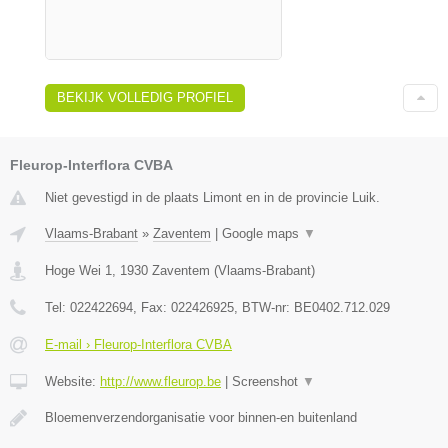
BEKIJK VOLLEDIG PROFIEL
Fleurop-Interflora CVBA
Niet gevestigd in de plaats Limont en in de provincie Luik.
Vlaams-Brabant
»
Zaventem
|
Google maps
▼
Hoge Wei 1
,
1930
Zaventem
(
Vlaams-Brabant
)
Tel:
022422694
, Fax:
022426925
, BTW-nr:
BE0402.712.029
E-mail › Fleurop-Interflora CVBA
Website:
http://www.fleurop.be
|
Screenshot
▼
Bloemenverzendorganisatie voor binnen-en buitenland