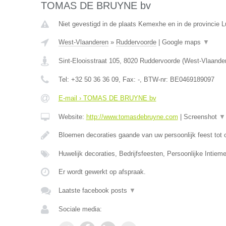
TOMAS DE BRUYNE bv
Niet gevestigd in de plaats Kemexhe en in de provincie L
West-Vlaanderen
»
Ruddervoorde
|
Google maps
▼
Sint-Elooisstraat 105
,
8020
Ruddervoorde
(
West-Vlaande
Tel:
+32 50 36 36 09
, Fax:
-
, BTW-nr:
BE0469189097
E-mail › TOMAS DE BRUYNE bv
Website:
http://www.tomasdebruyne.com
|
Screenshot
▼
Bloemen decoraties gaande van uw persoonlijk feest tot 
Huwelijk decoraties, Bedrijfsfeesten, Persoonlijke Intieme
Er wordt gewerkt op afspraak.
Laatste facebook posts
▼
Sociale media: