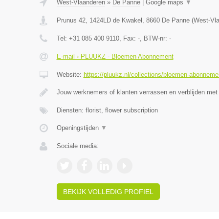
West-Vlaanderen
»
De Panne
|
Google maps
▼
Prunus 42, 1424LD de Kwakel
,
8660
De Panne
(
West-Vl
Tel:
+31 085 400 9110
, Fax:
-
, BTW-nr:
-
E-mail › PLUUKZ - Bloemen Abonnement
Website:
https://pluukz.nl/collections/bloemen-abonneme
Jouw werknemers of klanten verrassen en verblijden met
Diensten: florist, flower subscription
Openingstijden
▼
Sociale media:
BEKIJK VOLLEDIG PROFIEL