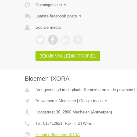
Openingstijden
▼
Laatste facebook posts
▼
Sociale media:
BEKIJK VOLLEDIG PROFIEL
Bloemen IXORA
Niet gevestigd in de plaats Kemexhe en in de provincie L
Antwerpen
»
Mechelen
|
Google maps
▼
Hoogstraat 36
,
2800
Mechelen
(
Antwerpen
)
Tel:
015412921
, Fax:
-
, BTW-nr:
-
E-mail › Bloemen IXORA