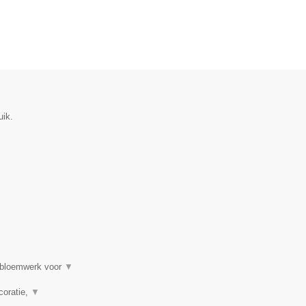
uik.
, bloemwerk voor
▼
coratie,
▼