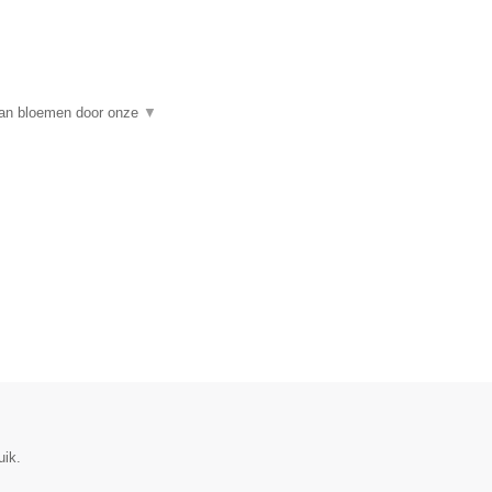
 van bloemen door onze
▼
uik.