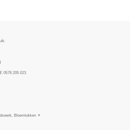
uik.
)
E 0578.205.023
uidswerk, Bloemtukken
▼