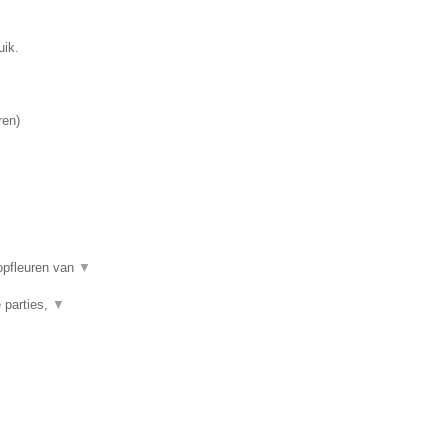
uik.
ren
)
opfleuren van
▼
 parties,
▼