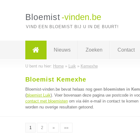
Bloemist
-vinden.be
VIND EEN BLOEMIST BIJ U IN DE BUURT!
Nieuws
Zoeken
Contact
U bent nu hier:
Home
»
Luik
»
Kemexhe
Bloemist Kemexhe
Bloemist-vinden.be bevat helaas nog geen
bloemisten in Ke
(
bloemist Luik
). Voer bovenaan deze pagina uw postcode in voor
contact met bloemisten
om via één e-mail in contact te komen 
worden nu overige resultaten getoond.
1
2
»
»»