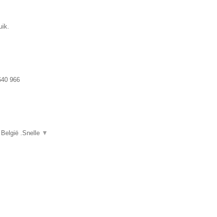
uik.
640 966
 België .Snelle
▼