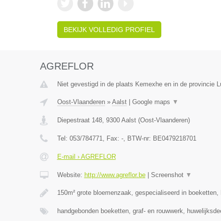
BEKIJK VOLLEDIG PROFIEL
AGREFLOR
Niet gevestigd in de plaats Kemexhe en in de provincie L
Oost-Vlaanderen
»
Aalst
|
Google maps
▼
Diepestraat 148
,
9300
Aalst
(
Oost-Vlaanderen
)
Tel:
053/784771
, Fax:
-
, BTW-nr:
BE0479218701
E-mail › AGREFLOR
Website:
http://www.agreflor.be
|
Screenshot
▼
150m² grote bloemenzaak, gespecialiseerd in boeketten
handgebonden boeketten, graf- en rouwwerk, huwelijksde