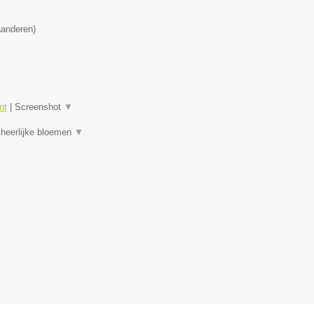
aanderen
)
nt
|
Screenshot
▼
 heerlijke bloemen
▼