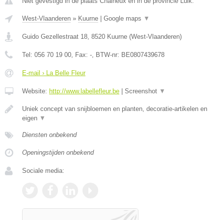
Niet gevestigd in de plaats Chaineux en in de provincie Luik.
West-Vlaanderen
»
Kuurne
|
Google maps
▼
Guido Gezellestraat 18
,
8520
Kuurne
(
West-Vlaanderen
)
Tel:
056 70 19 00
, Fax:
-
, BTW-nr:
BE0807439678
E-mail › La Belle Fleur
Website:
http://www.labellefleur.be
|
Screenshot
▼
Uniek concept van snijbloemen en planten, decoratie-artikelen en
eigen
▼
Diensten onbekend
Openingstijden onbekend
Sociale media: