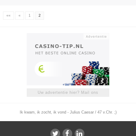
««
«
1
2
Uw advertentie hier? Mail ons
Ik kwam, ik zocht, ik vond - Julius Caesar / 47 v.Chr. ;)