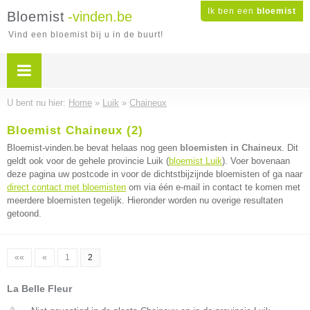
Ik ben een
bloemist
Bloemist
-vinden.be
Vind een bloemist bij u in de buurt!
U bent nu hier:
Home
»
Luik
»
Chaineux
Bloemist Chaineux (2)
Bloemist-vinden.be bevat helaas nog geen
bloemisten in Chaineux
. Dit
geldt ook voor de gehele provincie Luik (
bloemist Luik
). Voer bovenaan
deze pagina uw postcode in voor de dichtstbijzijnde bloemisten of ga naar
direct contact met bloemisten
om via één e-mail in contact te komen met
meerdere bloemisten tegelijk. Hieronder worden nu overige resultaten
getoond.
««
«
1
2
La Belle Fleur