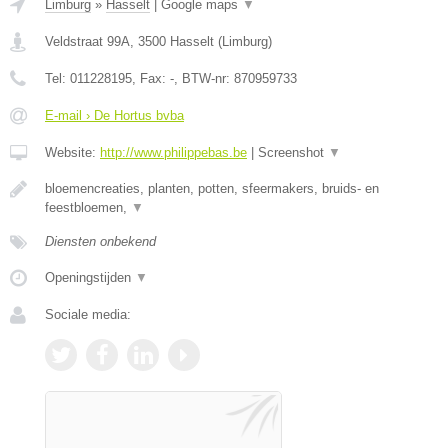
Limburg
»
Hasselt
|
Google maps
▼
Veldstraat 99A
,
3500
Hasselt
(
Limburg
)
Tel:
011228195
, Fax:
-
, BTW-nr:
870959733
E-mail › De Hortus bvba
Website:
http://www.philippebas.be
|
Screenshot
▼
bloemencreaties, planten, potten, sfeermakers, bruids- en
feestbloemen,
▼
Diensten onbekend
Openingstijden
▼
Sociale media: