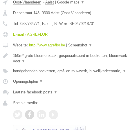
Oost-Vlaanderen
»
Aalst
|
Google maps
▼
Diepestraat 148
,
9300
Aalst
(
Oost-Vlaanderen
)
Tel:
053/784771
, Fax:
-
, BTW-nr:
BE0479218701
E-mail › AGREFLOR
Website:
http://www.agreflor.be
|
Screenshot
▼
150m² grote bloemenzaak, gespecialiseerd in boeketten, bloemwerk
voor
▼
handgebonden boeketten, graf- en rouwwerk, huwelijksdecoratie,
▼
Openingstijden
▼
Laatste facebook posts
▼
Sociale media: