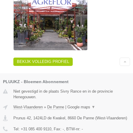
BEKIJK VOLLEDIG PROFIEL
PLUUKZ - Bloemen Abonnement
Niet gevestigd in de plaats Sivry Rance en in de provincie
Henegouwen.
West-Vlaanderen
»
De Panne
|
Google maps
▼
Prunus 42, 1424LD de Kwakel
,
8660
De Panne
(
West-Vlaanderen
)
Tel:
+31 085 400 9110
, Fax:
-
, BTW-nr:
-