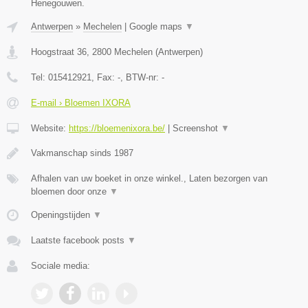
Henegouwen.
Antwerpen
»
Mechelen
|
Google maps
▼
Hoogstraat 36
,
2800
Mechelen
(
Antwerpen
)
Tel:
015412921
, Fax:
-
, BTW-nr:
-
E-mail › Bloemen IXORA
Website:
https://bloemenixora.be/
|
Screenshot
▼
Vakmanschap sinds 1987
Afhalen van uw boeket in onze winkel., Laten bezorgen van
bloemen door onze
▼
Openingstijden
▼
Laatste facebook posts
▼
Sociale media: