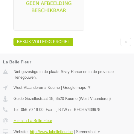
BEKIJK VOLLEDIG PROFIEL
La Belle Fleur
Niet gevestigd in de plaats Sivry Rance en in de provincie
Henegouwen.
West-Vlaanderen
»
Kuurne
|
Google maps
▼
Guido Gezellestraat 18
,
8520
Kuurne
(
West-Vlaanderen
)
Tel:
056 70 19 00
, Fax:
-
, BTW-nr:
BE0807439678
E-mail › La Belle Fleur
Website:
http://www.labellefleur.be
|
Screenshot
▼