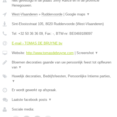
Niet gevestigd in de plaats Sivry Rance en in de provincie
Henegouwen.
West-Vlaanderen
»
Ruddervoorde
|
Google maps
▼
Sint-Elooisstraat 105
,
8020
Ruddervoorde
(
West-Vlaanderen
)
Tel:
+32 50 36 36 09
, Fax:
-
, BTW-nr:
BE0469189097
E-mail › TOMAS DE BRUYNE bv
Website:
http://www.tomasdebruyne.com
|
Screenshot
▼
Bloemen decoraties gaande van uw persoonlijk feest tot opfleuren
van
▼
Huwelijk decoraties, Bedrijfsfeesten, Persoonlijke Intieme parties,
▼
Er wordt gewerkt op afspraak.
Laatste facebook posts
▼
Sociale media: