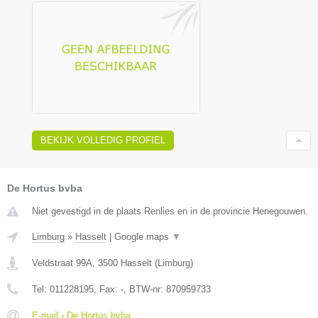
BEKIJK VOLLEDIG PROFIEL
De Hortus bvba
Niet gevestigd in de plaats Renlies en in de provincie Henegouwen.
Limburg
»
Hasselt
|
Google maps
▼
Veldstraat 99A
,
3500
Hasselt
(
Limburg
)
Tel:
011228195
, Fax:
-
, BTW-nr:
870959733
E-mail › De Hortus bvba