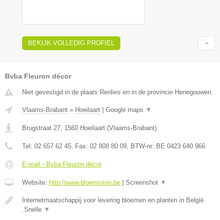
BEKIJK VOLLEDIG PROFIEL
Bvba Fleuron décor
Niet gevestigd in de plaats Renlies en in de provincie Henegouwen.
Vlaams-Brabant
»
Hoeilaart
|
Google maps
▼
Brugstraat 27
,
1560
Hoeilaart
(
Vlaams-Brabant
)
Tel:
02 657 62 45
, Fax:
02 808 80 09
, BTW-nr:
BE 0423 640 966
E-mail › Bvba Fleuron décor
Website:
http://www.bloemisten.be
|
Screenshot
▼
Internetmaatschappij voor levering bloemen en planten in België
.Snelle
▼