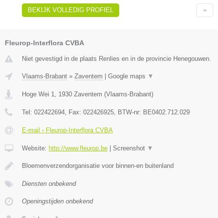
BEKIJK VOLLEDIG PROFIEL
Fleurop-Interflora CVBA
Niet gevestigd in de plaats Renlies en in de provincie Henegouwen.
Vlaams-Brabant
»
Zaventem
|
Google maps
▼
Hoge Wei 1
,
1930
Zaventem
(
Vlaams-Brabant
)
Tel:
022422694
, Fax:
022426925
, BTW-nr:
BE0402.712.029
E-mail › Fleurop-Interflora CVBA
Website:
http://www.fleurop.be
|
Screenshot
▼
Bloemenverzendorganisatie voor binnen-en buitenland
Diensten onbekend
Openingstijden onbekend