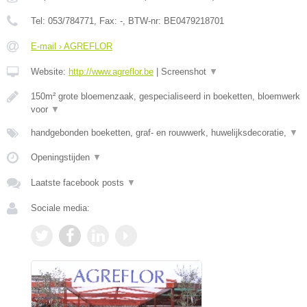
Tel:
053/784771
, Fax:
-
, BTW-nr:
BE0479218701
E-mail › AGREFLOR
Website:
http://www.agreflor.be
|
Screenshot
▼
150m² grote bloemenzaak, gespecialiseerd in boeketten, bloemwerk
voor
▼
handgebonden boeketten, graf- en rouwwerk, huwelijksdecoratie,
▼
Openingstijden
▼
Laatste facebook posts
▼
Sociale media: