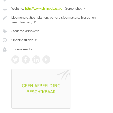
Website:
http://www.philippebas.be
|
Screenshot
▼
bloemencreaties, planten, potten, sfeermakers, bruids- en
feestbloemen,
▼
Diensten onbekend
Openingstijden
▼
Sociale media: