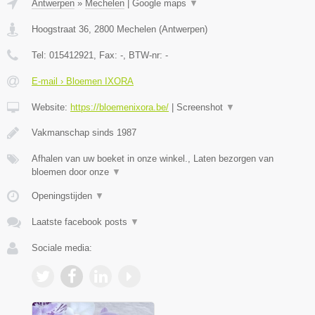
Antwerpen
»
Mechelen
|
Google maps
▼
Hoogstraat 36
,
2800
Mechelen
(
Antwerpen
)
Tel:
015412921
, Fax:
-
, BTW-nr:
-
E-mail › Bloemen IXORA
Website:
https://bloemenixora.be/
|
Screenshot
▼
Vakmanschap sinds 1987
Afhalen van uw boeket in onze winkel., Laten bezorgen van
bloemen door onze
▼
Openingstijden
▼
Laatste facebook posts
▼
Sociale media: