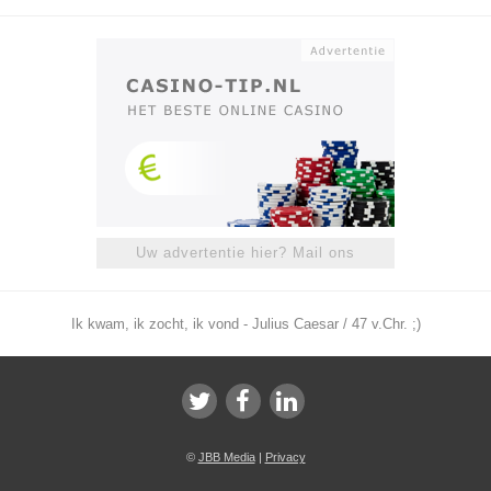
Uw advertentie hier? Mail ons
Ik kwam, ik zocht, ik vond - Julius Caesar / 47 v.Chr. ;)
©
JBB Media
|
Privacy