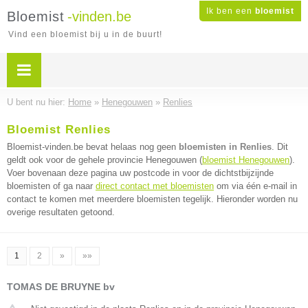
Ik ben een
bloemist
Bloemist
-vinden.be
Vind een bloemist bij u in de buurt!
U bent nu hier:
Home
»
Henegouwen
»
Renlies
Bloemist Renlies
Bloemist-vinden.be bevat helaas nog geen
bloemisten in Renlies
. Dit
geldt ook voor de gehele provincie Henegouwen (
bloemist Henegouwen
).
Voer bovenaan deze pagina uw postcode in voor de dichtstbijzijnde
bloemisten of ga naar
direct contact met bloemisten
om via één e-mail in
contact te komen met meerdere bloemisten tegelijk. Hieronder worden nu
overige resultaten getoond.
1
2
»
»»
TOMAS DE BRUYNE bv