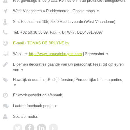
Niet gevestigd in de plaats Renlies en in de provincie Henegouwen.
West-Vlaanderen
»
Ruddervoorde
|
Google maps
▼
Sint-Elooisstraat 105
,
8020
Ruddervoorde
(
West-Vlaanderen
)
Tel:
+32 50 36 36 09
, Fax:
-
, BTW-nr:
BE0469189097
E-mail › TOMAS DE BRUYNE bv
Website:
http://www.tomasdebruyne.com
|
Screenshot
▼
Bloemen decoraties gaande van uw persoonlijk feest tot opfleuren
van
▼
Huwelijk decoraties, Bedrijfsfeesten, Persoonlijke Intieme parties,
▼
Er wordt gewerkt op afspraak.
Laatste facebook posts
▼
Sociale media: