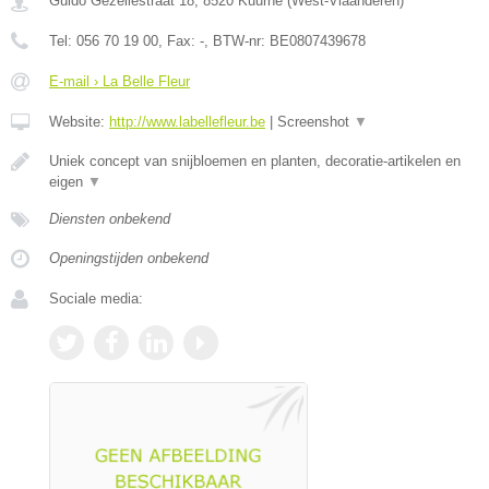
Guido Gezellestraat 18
,
8520
Kuurne
(
West-Vlaanderen
)
Tel:
056 70 19 00
, Fax:
-
, BTW-nr:
BE0807439678
E-mail › La Belle Fleur
Website:
http://www.labellefleur.be
|
Screenshot
▼
Uniek concept van snijbloemen en planten, decoratie-artikelen en
eigen
▼
Diensten onbekend
Openingstijden onbekend
Sociale media: