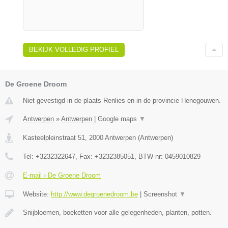
BEKIJK VOLLEDIG PROFIEL
De Groene Droom
Niet gevestigd in de plaats Renlies en in de provincie Henegouwen.
Antwerpen
»
Antwerpen
|
Google maps
▼
Kasteelpleinstraat 51
,
2000
Antwerpen
(
Antwerpen
)
Tel:
+3232322647
, Fax:
+3232385051
, BTW-nr:
0459010829
E-mail › De Groene Droom
Website:
http://www.degroenedroom.be
|
Screenshot
▼
Snijbloemen, boeketten voor alle gelegenheden, planten, potten.