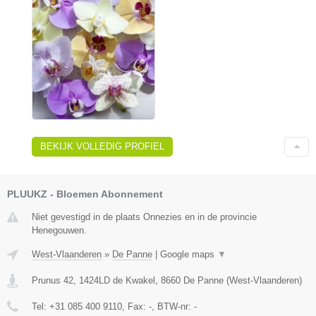
BEKIJK VOLLEDIG PROFIEL
PLUUKZ - Bloemen Abonnement
Niet gevestigd in de plaats Onnezies en in de provincie
Henegouwen.
West-Vlaanderen
»
De Panne
|
Google maps
▼
Prunus 42, 1424LD de Kwakel
,
8660
De Panne
(
West-Vlaanderen
)
Tel:
+31 085 400 9110
, Fax:
-
, BTW-nr:
-