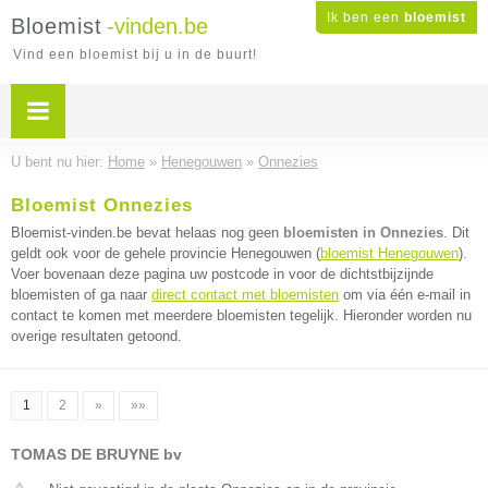
Ik ben een
bloemist
Bloemist
-vinden.be
Vind een bloemist bij u in de buurt!
U bent nu hier:
Home
»
Henegouwen
»
Onnezies
Bloemist Onnezies
Bloemist-vinden.be bevat helaas nog geen
bloemisten in Onnezies
. Dit
geldt ook voor de gehele provincie Henegouwen (
bloemist Henegouwen
).
Voer bovenaan deze pagina uw postcode in voor de dichtstbijzijnde
bloemisten of ga naar
direct contact met bloemisten
om via één e-mail in
contact te komen met meerdere bloemisten tegelijk. Hieronder worden nu
overige resultaten getoond.
1
2
»
»»
TOMAS DE BRUYNE bv