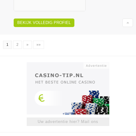
BEKIJK VOLLEDIG PROFIEL
1
2
»
»»
Uw advertentie hier? Mail ons