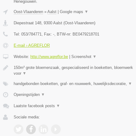
Henegouwen.
Oost-Vlaanderen
»
Aalst
|
Google maps
▼
Diepestraat 148
,
9300
Aalst
(
Oost-Vlaanderen
)
Tel:
053/784771
, Fax:
-
, BTW-nr:
BE0479218701
E-mail › AGREFLOR
Website:
http://www.agreflor.be
|
Screenshot
▼
150m² grote bloemenzaak, gespecialiseerd in boeketten, bloemwerk
voor
▼
handgebonden boeketten, graf- en rouwwerk, huwelijksdecoratie,
▼
Openingstijden
▼
Laatste facebook posts
▼
Sociale media: