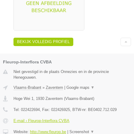
BEKIJK VOLLEDIG PROFIEL
Fleurop-Interflora CVBA
Niet gevestigd in de plaats Onnezies en in de provincie
Henegouwen.
Vlaams-Brabant
»
Zaventem
|
Google maps
▼
Hoge Wei 1
,
1930
Zaventem
(
Vlaams-Brabant
)
Tel:
022422694
, Fax:
022426925
, BTW-nr:
BE0402.712.029
E-mail › Fleurop-Interflora CVBA
Website:
http://www.fleurop.be
|
Screenshot
▼