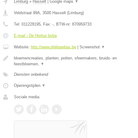
Limburg
»
Hasselt
|
Google maps
▼
Veldstraat 99A
,
3500
Hasselt
(
Limburg
)
Tel:
011228195
, Fax:
-
, BTW-nr:
870959733
E-mail › De Hortus bvba
Website:
http://www.philippebas.be
|
Screenshot
▼
bloemencreaties, planten, potten, sfeermakers, bruids- en
feestbloemen,
▼
Diensten onbekend
Openingstijden
▼
Sociale media: