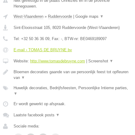
Niet gevestigd in de plaats Onnezies en in de provincie
Henegouwen.
West-Vlaanderen
»
Ruddervoorde
|
Google maps
▼
Sint-Elooisstraat 105
,
8020
Ruddervoorde
(
West-Vlaanderen
)
Tel:
+32 50 36 36 09
, Fax:
-
, BTW-nr:
BE0469189097
E-mail › TOMAS DE BRUYNE bv
Website:
http://www.tomasdebruyne.com
|
Screenshot
▼
Bloemen decoraties gaande van uw persoonlijk feest tot opfleuren
van
▼
Huwelijk decoraties, Bedrijfsfeesten, Persoonlijke Intieme parties,
▼
Er wordt gewerkt op afspraak.
Laatste facebook posts
▼
Sociale media: