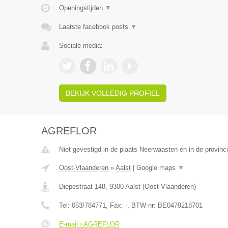
Openingstijden
▼
Laatste facebook posts
▼
Sociale media:
BEKIJK VOLLEDIG PROFIEL
AGREFLOR
Niet gevestigd in de plaats Neerwaasten en in de provin
Oost-Vlaanderen
»
Aalst
|
Google maps
▼
Diepestraat 148
,
9300
Aalst
(
Oost-Vlaanderen
)
Tel:
053/784771
, Fax:
-
, BTW-nr:
BE0479218701
E-mail › AGREFLOR