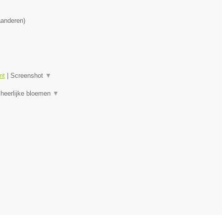
aanderen
)
nt
|
Screenshot
▼
 heerlijke bloemen
▼