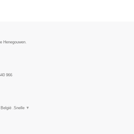
cie Henegouwen.
640 966
 België .Snelle
▼