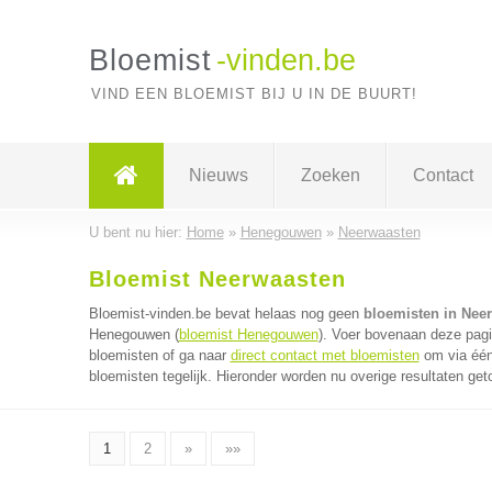
Bloemist
-vinden.be
VIND EEN BLOEMIST BIJ U IN DE BUURT!
Nieuws
Zoeken
Contact
U bent nu hier:
Home
»
Henegouwen
»
Neerwaasten
Bloemist Neerwaasten
Bloemist-vinden.be bevat helaas nog geen
bloemisten in Nee
Henegouwen (
bloemist Henegouwen
). Voer bovenaan deze pagi
bloemisten of ga naar
direct contact met bloemisten
om via één
bloemisten tegelijk. Hieronder worden nu overige resultaten get
1
2
»
»»