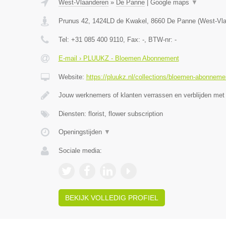
West-Vlaanderen
»
De Panne
|
Google maps
▼
Prunus 42, 1424LD de Kwakel
,
8660
De Panne
(
West-Vl
Tel:
+31 085 400 9110
, Fax:
-
, BTW-nr:
-
E-mail › PLUUKZ - Bloemen Abonnement
Website:
https://pluukz.nl/collections/bloemen-abonneme
Jouw werknemers of klanten verrassen en verblijden met
Diensten: florist, flower subscription
Openingstijden
▼
Sociale media:
BEKIJK VOLLEDIG PROFIEL