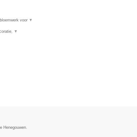
, bloemwerk voor
▼
coratie,
▼
cie Henegouwen.