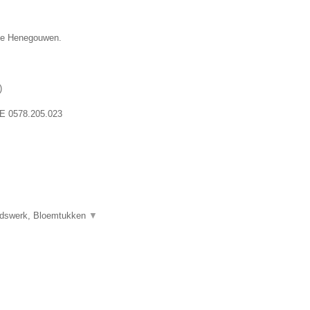
cie Henegouwen.
)
E 0578.205.023
uidswerk, Bloemtukken
▼