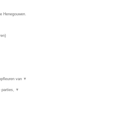
cie Henegouwen.
ren
)
opfleuren van
▼
 parties,
▼