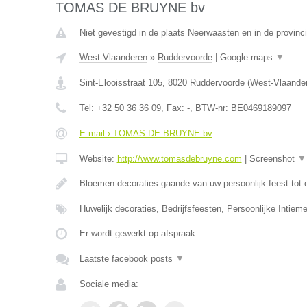
TOMAS DE BRUYNE bv
Niet gevestigd in de plaats Neerwaasten en in de provin
West-Vlaanderen
»
Ruddervoorde
|
Google maps
▼
Sint-Elooisstraat 105
,
8020
Ruddervoorde
(
West-Vlaande
Tel:
+32 50 36 36 09
, Fax:
-
, BTW-nr:
BE0469189097
E-mail › TOMAS DE BRUYNE bv
Website:
http://www.tomasdebruyne.com
|
Screenshot
▼
Bloemen decoraties gaande van uw persoonlijk feest tot 
Huwelijk decoraties, Bedrijfsfeesten, Persoonlijke Intieme
Er wordt gewerkt op afspraak.
Laatste facebook posts
▼
Sociale media: