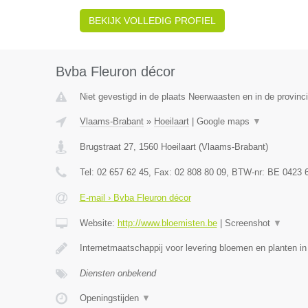
BEKIJK VOLLEDIG PROFIEL
Bvba Fleuron décor
Niet gevestigd in de plaats Neerwaasten en in de provin
Vlaams-Brabant
»
Hoeilaart
|
Google maps
▼
Brugstraat 27
,
1560
Hoeilaart
(
Vlaams-Brabant
)
Tel:
02 657 62 45
, Fax:
02 808 80 09
, BTW-nr:
BE 0423 
E-mail › Bvba Fleuron décor
Website:
http://www.bloemisten.be
|
Screenshot
▼
Internetmaatschappij voor levering bloemen en planten in
Diensten onbekend
Openingstijden
▼