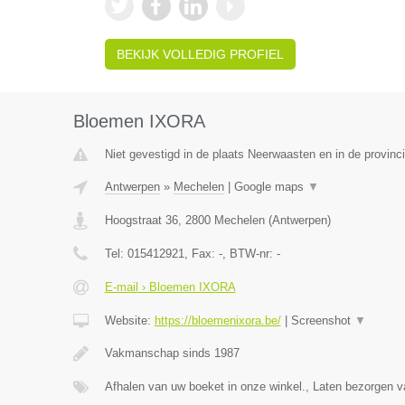
BEKIJK VOLLEDIG PROFIEL
Bloemen IXORA
Niet gevestigd in de plaats Neerwaasten en in de provin
Antwerpen
»
Mechelen
|
Google maps
▼
Hoogstraat 36
,
2800
Mechelen
(
Antwerpen
)
Tel:
015412921
, Fax:
-
, BTW-nr:
-
E-mail › Bloemen IXORA
Website:
https://bloemenixora.be/
|
Screenshot
▼
Vakmanschap sinds 1987
Afhalen van uw boeket in onze winkel., Laten bezorgen