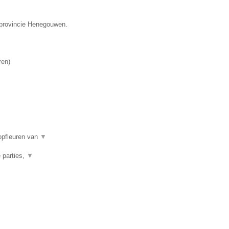
e provincie Henegouwen.
ren
)
opfleuren van
▼
 parties,
▼