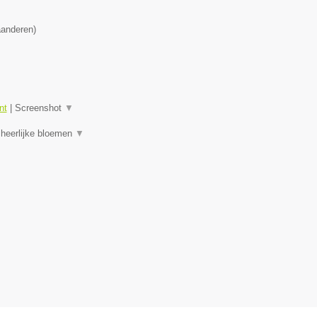
aanderen
)
nt
|
Screenshot
▼
 heerlijke bloemen
▼