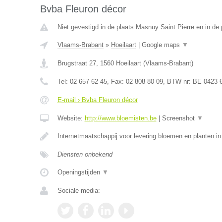
Bvba Fleuron décor
Niet gevestigd in de plaats Masnuy Saint Pierre en in d
Vlaams-Brabant
»
Hoeilaart
|
Google maps
▼
Brugstraat 27
,
1560
Hoeilaart
(
Vlaams-Brabant
)
Tel:
02 657 62 45
, Fax:
02 808 80 09
, BTW-nr:
BE 0423 
E-mail › Bvba Fleuron décor
Website:
http://www.bloemisten.be
|
Screenshot
▼
Internetmaatschappij voor levering bloemen en planten in
Diensten onbekend
Openingstijden
▼
Sociale media: