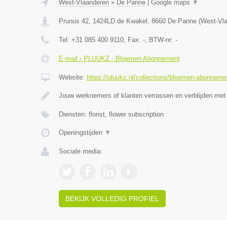
West-Vlaanderen
»
De Panne
|
Google maps
▼
Prunus 42, 1424LD de Kwakel
,
8660
De Panne
(
West-Vl
Tel:
+31 085 400 9110
, Fax:
-
, BTW-nr:
-
E-mail › PLUUKZ - Bloemen Abonnement
Website:
https://pluukz.nl/collections/bloemen-abonneme
Jouw werknemers of klanten verrassen en verblijden met
Diensten: florist, flower subscription
Openingstijden
▼
Sociale media:
BEKIJK VOLLEDIG PROFIEL