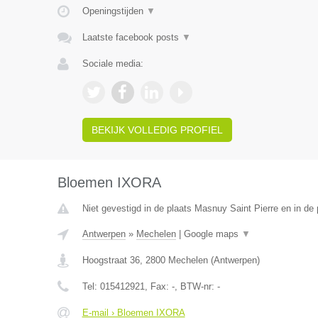
Openingstijden
▼
Laatste facebook posts
▼
Sociale media:
BEKIJK VOLLEDIG PROFIEL
Bloemen IXORA
Niet gevestigd in de plaats Masnuy Saint Pierre en in d
Antwerpen
»
Mechelen
|
Google maps
▼
Hoogstraat 36
,
2800
Mechelen
(
Antwerpen
)
Tel:
015412921
, Fax:
-
, BTW-nr:
-
E-mail › Bloemen IXORA