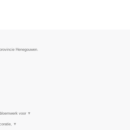
e provincie Henegouwen.
, bloemwerk voor
▼
coratie,
▼