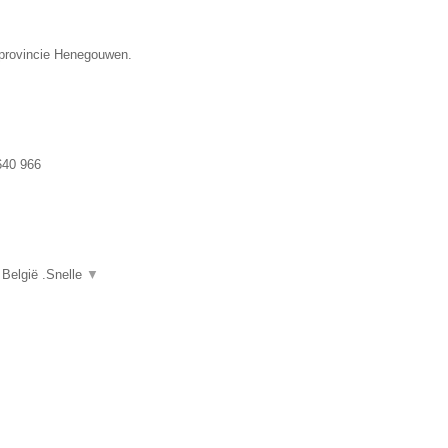
e provincie Henegouwen.
640 966
 België .Snelle
▼