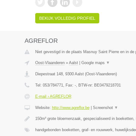
BEKIJK VOLLEDIG PROFIEL
AGREFLOR
Niet gevestigd in de plaats Masnuy Saint Pierre en in d
Oost-Vlaanderen
»
Aalst
|
Google maps
▼
Diepestraat 148
,
9300
Aalst
(
Oost-Vlaanderen
)
Tel:
053/784771
, Fax:
-
, BTW-nr:
BE0479218701
E-mail › AGREFLOR
Website:
http://www.agreflor.be
|
Screenshot
▼
150m² grote bloemenzaak, gespecialiseerd in boeketten
handgebonden boeketten, graf- en rouwwerk, huwelijksde