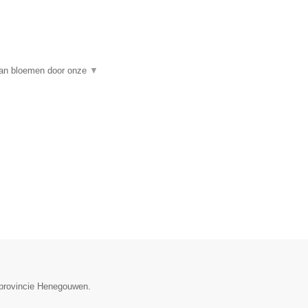
 van bloemen door onze
▼
e provincie Henegouwen.