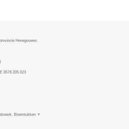
e provincie Henegouwen.
)
E 0578.205.023
uidswerk, Bloemtukken
▼