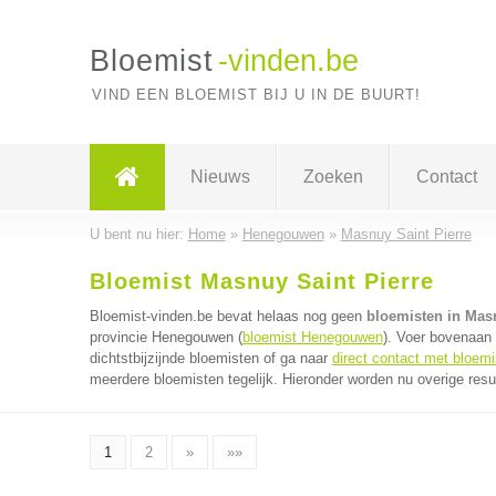
Bloemist
-vinden.be
VIND EEN BLOEMIST BIJ U IN DE BUURT!
Nieuws
Zoeken
Contact
U bent nu hier:
Home
»
Henegouwen
»
Masnuy Saint Pierre
Bloemist Masnuy Saint Pierre
Bloemist-vinden.be bevat helaas nog geen
bloemisten in Masn
provincie Henegouwen (
bloemist Henegouwen
). Voer bovenaan
dichtstbijzijnde bloemisten of ga naar
direct contact met bloemi
meerdere bloemisten tegelijk. Hieronder worden nu overige resu
1
2
»
»»