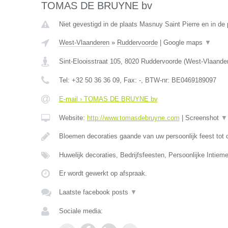
TOMAS DE BRUYNE bv
Niet gevestigd in de plaats Masnuy Saint Pierre en in d
West-Vlaanderen
»
Ruddervoorde
|
Google maps
▼
Sint-Elooisstraat 105
,
8020
Ruddervoorde
(
West-Vlaande
Tel:
+32 50 36 36 09
, Fax:
-
, BTW-nr:
BE0469189097
E-mail › TOMAS DE BRUYNE bv
Website:
http://www.tomasdebruyne.com
|
Screenshot
▼
Bloemen decoraties gaande van uw persoonlijk feest tot 
Huwelijk decoraties, Bedrijfsfeesten, Persoonlijke Intieme
Er wordt gewerkt op afspraak.
Laatste facebook posts
▼
Sociale media: