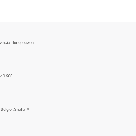
rovincie Henegouwen.
640 966
 België .Snelle
▼