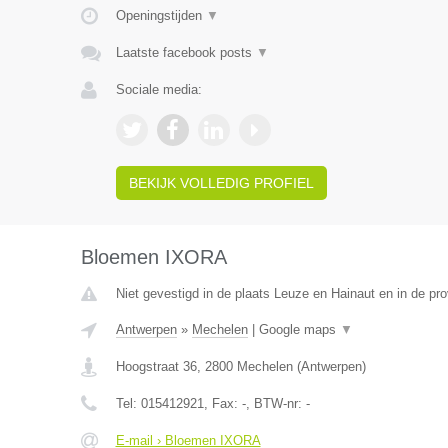
Openingstijden
▼
Laatste facebook posts
▼
Sociale media:
BEKIJK VOLLEDIG PROFIEL
Bloemen IXORA
Niet gevestigd in de plaats Leuze en Hainaut en in de p
Antwerpen
»
Mechelen
|
Google maps
▼
Hoogstraat 36
,
2800
Mechelen
(
Antwerpen
)
Tel:
015412921
, Fax:
-
, BTW-nr:
-
E-mail › Bloemen IXORA