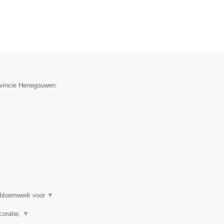
rovincie Henegouwen.
, bloemwerk voor
▼
coratie,
▼