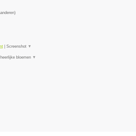
aanderen
)
nt
|
Screenshot
▼
 heerlijke bloemen
▼