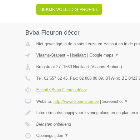
BEKIJK VOLLEDIG PROFIEL
Bvba Fleuron décor
Niet gevestigd in de plaats Leuze en Hainaut en in de p
Vlaams-Brabant
»
Hoeilaart
|
Google maps
▼
Brugstraat 27
,
1560
Hoeilaart
(
Vlaams-Brabant
)
Tel:
02 657 62 45
, Fax:
02 808 80 09
, BTW-nr:
BE 0423 
E-mail › Bvba Fleuron décor
Website:
http://www.bloemisten.be
|
Screenshot
▼
Internetmaatschappij voor levering bloemen en planten in
Diensten onbekend
Openingstijden
▼