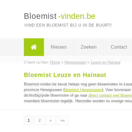
Bloemist
-vinden.be
VIND EEN BLOEMIST BIJ U IN DE BUURT!
Nieuws
Zoeken
Contact
U bent nu hier:
Home
»
Henegouwen
»
Leuze en Hainaut
Bloemist Leuze en Hainaut
Bloemist-vinden.be bevat helaas nog geen
bloemisten in Leu
provincie Henegouwen (
bloemist Henegouwen
). Voer bovenaan
dichtstbijzijnde bloemisten of ga naar
direct contact met bloemi
meerdere bloemisten tegelijk. Hieronder worden nu overige resu
1
2
»
»»