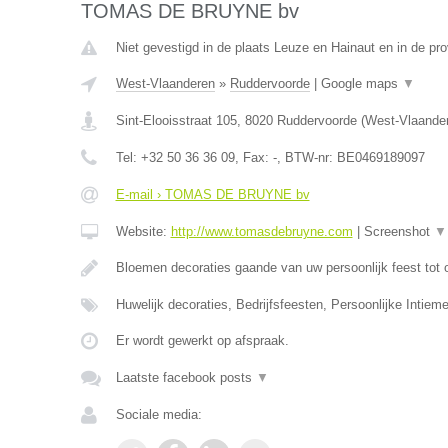
TOMAS DE BRUYNE bv
Niet gevestigd in de plaats Leuze en Hainaut en in de p
West-Vlaanderen
»
Ruddervoorde
|
Google maps
▼
Sint-Elooisstraat 105
,
8020
Ruddervoorde
(
West-Vlaande
Tel:
+32 50 36 36 09
, Fax:
-
, BTW-nr:
BE0469189097
E-mail › TOMAS DE BRUYNE bv
Website:
http://www.tomasdebruyne.com
|
Screenshot
▼
Bloemen decoraties gaande van uw persoonlijk feest tot 
Huwelijk decoraties, Bedrijfsfeesten, Persoonlijke Intieme
Er wordt gewerkt op afspraak.
Laatste facebook posts
▼
Sociale media: