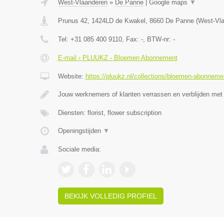
West-Vlaanderen
»
De Panne
|
Google maps
▼
Prunus 42, 1424LD de Kwakel
,
8660
De Panne
(
West-Vl
Tel:
+31 085 400 9110
, Fax:
-
, BTW-nr:
-
E-mail › PLUUKZ - Bloemen Abonnement
Website:
https://pluukz.nl/collections/bloemen-abonneme
Jouw werknemers of klanten verrassen en verblijden met
Diensten: florist, flower subscription
Openingstijden
▼
Sociale media:
BEKIJK VOLLEDIG PROFIEL