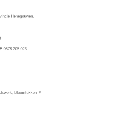
rovincie Henegouwen.
)
E 0578.205.023
uidswerk, Bloemtukken
▼