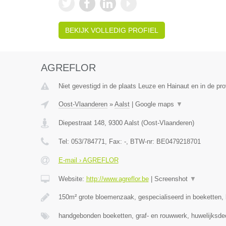
BEKIJK VOLLEDIG PROFIEL
AGREFLOR
Niet gevestigd in de plaats Leuze en Hainaut en in de p
Oost-Vlaanderen
»
Aalst
|
Google maps
▼
Diepestraat 148
,
9300
Aalst
(
Oost-Vlaanderen
)
Tel:
053/784771
, Fax:
-
, BTW-nr:
BE0479218701
E-mail › AGREFLOR
Website:
http://www.agreflor.be
|
Screenshot
▼
150m² grote bloemenzaak, gespecialiseerd in boeketten
handgebonden boeketten, graf- en rouwwerk, huwelijksde