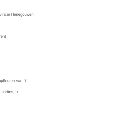
rovincie Henegouwen.
ren
)
opfleuren van
▼
 parties,
▼