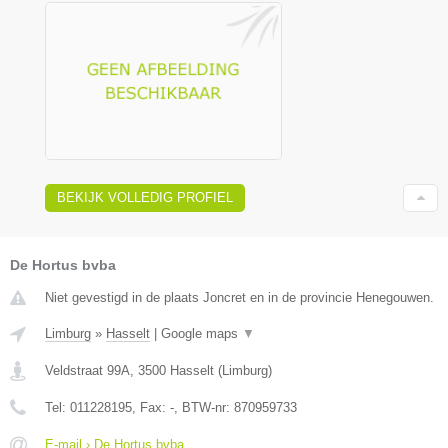
BEKIJK VOLLEDIG PROFIEL
De Hortus bvba
Niet gevestigd in de plaats Joncret en in de provincie Henegouwen.
Limburg
»
Hasselt
|
Google maps
▼
Veldstraat 99A
,
3500
Hasselt
(
Limburg
)
Tel:
011228195
, Fax:
-
, BTW-nr:
870959733
E-mail › De Hortus bvba