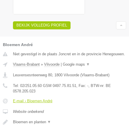
BEKIJK VOLLEDIG PROFIEL
Bloemen André
Niet gevestigd in de plaats Joncret en in de provincie Henegouwen.
Vlaams-Brabant
»
Vilvoorde
|
Google maps
▼
Leuvensesnteenweg 80
,
1800
Vilvoorde
(
Vlaams-Brabant
)
Tel:
02/251.05.60 GSM 0497.75.81.51
, Fax:
-
, BTW-nr:
BE
0578.205.023
E-mail › Bloemen André
Website onbekend
Bloemen en planten
▼