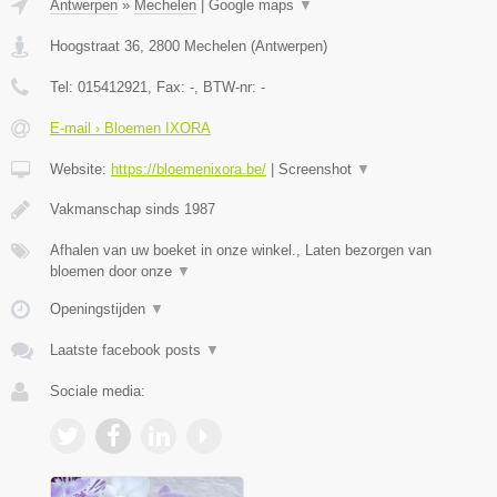
Antwerpen
»
Mechelen
|
Google maps
▼
Hoogstraat 36
,
2800
Mechelen
(
Antwerpen
)
Tel:
015412921
, Fax:
-
, BTW-nr:
-
E-mail › Bloemen IXORA
Website:
https://bloemenixora.be/
|
Screenshot
▼
Vakmanschap sinds 1987
Afhalen van uw boeket in onze winkel., Laten bezorgen van
bloemen door onze
▼
Openingstijden
▼
Laatste facebook posts
▼
Sociale media: