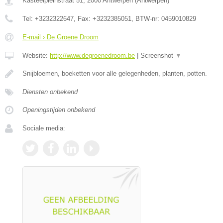
Kasteelpleinstraat 51
,
2000
Antwerpen
(
Antwerpen
)
Tel:
+3232322647
, Fax:
+3232385051
, BTW-nr:
0459010829
E-mail › De Groene Droom
Website:
http://www.degroenedroom.be
|
Screenshot
▼
Snijbloemen, boeketten voor alle gelegenheden, planten, potten.
Diensten onbekend
Openingstijden onbekend
Sociale media: