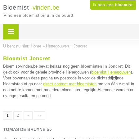
Ik ben een
bloemist
Bloemist
-vinden.be
Vind een bloemist bij u in de buurt!
U bent nu hier:
Home
»
Henegouwen
»
Joncret
Bloemist Joncret
Bloemist-vinden.be bevat helaas nog geen
bloemisten in Joncret
. Dit
geldt ook voor de gehele provincie Henegouwen (
bloemist Henegouwen
).
Voer bovenaan deze pagina uw postcode in voor de dichtstbijzijnde
bloemisten of ga naar
direct contact met bloemisten
om via één e-mail in
contact te komen met meerdere bloemisten tegelijk. Hieronder worden nu
overige resultaten getoond.
1
2
»
»»
TOMAS DE BRUYNE bv