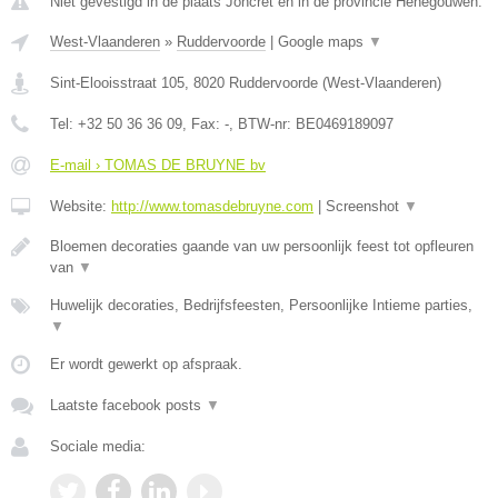
Niet gevestigd in de plaats Joncret en in de provincie Henegouwen.
West-Vlaanderen
»
Ruddervoorde
|
Google maps
▼
Sint-Elooisstraat 105
,
8020
Ruddervoorde
(
West-Vlaanderen
)
Tel:
+32 50 36 36 09
, Fax:
-
, BTW-nr:
BE0469189097
E-mail › TOMAS DE BRUYNE bv
Website:
http://www.tomasdebruyne.com
|
Screenshot
▼
Bloemen decoraties gaande van uw persoonlijk feest tot opfleuren
van
▼
Huwelijk decoraties, Bedrijfsfeesten, Persoonlijke Intieme parties,
▼
Er wordt gewerkt op afspraak.
Laatste facebook posts
▼
Sociale media: