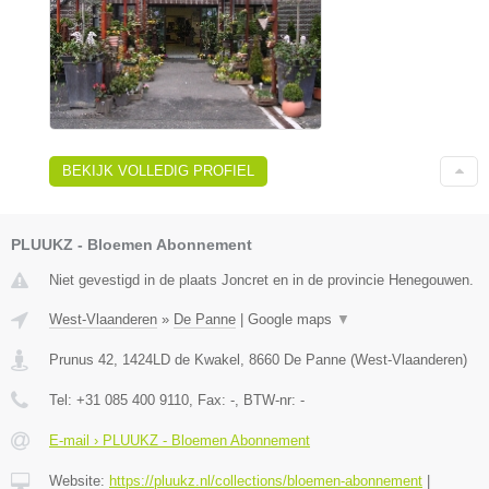
BEKIJK VOLLEDIG PROFIEL
PLUUKZ - Bloemen Abonnement
Niet gevestigd in de plaats Joncret en in de provincie Henegouwen.
West-Vlaanderen
»
De Panne
|
Google maps
▼
Prunus 42, 1424LD de Kwakel
,
8660
De Panne
(
West-Vlaanderen
)
Tel:
+31 085 400 9110
, Fax:
-
, BTW-nr:
-
E-mail › PLUUKZ - Bloemen Abonnement
Website:
https://pluukz.nl/collections/bloemen-abonnement
|