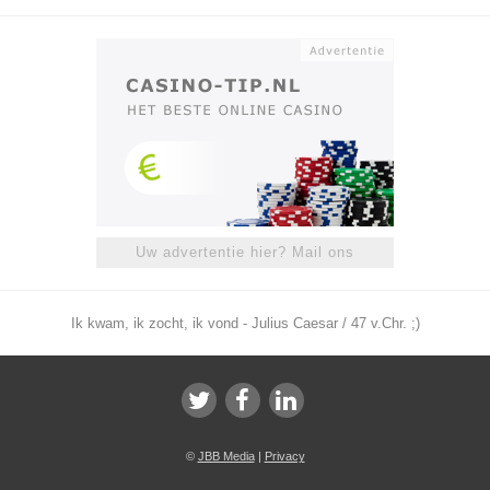
Uw advertentie hier? Mail ons
Ik kwam, ik zocht, ik vond - Julius Caesar / 47 v.Chr. ;)
©
JBB Media
|
Privacy