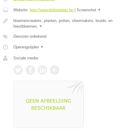
Website:
http://www.philippebas.be
|
Screenshot
▼
bloemencreaties, planten, potten, sfeermakers, bruids- en
feestbloemen,
▼
Diensten onbekend
Openingstijden
▼
Sociale media: