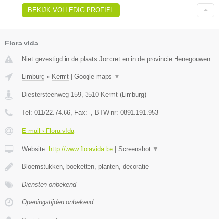
BEKIJK VOLLEDIG PROFIEL
Flora vIda
Niet gevestigd in de plaats Joncret en in de provincie Henegouwen.
Limburg
»
Kermt
|
Google maps
▼
Diestersteenweg 159
,
3510
Kermt
(
Limburg
)
Tel:
011/22.74.66
, Fax:
-
, BTW-nr:
0891.191.953
E-mail › Flora vIda
Website:
http://www.floravida.be
|
Screenshot
▼
Bloemstukken, boeketten, planten, decoratie
Diensten onbekend
Openingstijden onbekend