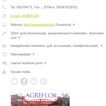
Tel:
053/784771
, Fax:
-
, BTW-nr:
BE0479218701
E-mail › AGREFLOR
Website:
http://www.agreflor.be
|
Screenshot
▼
150m² grote bloemenzaak, gespecialiseerd in boeketten, bloemwerk
voor
▼
handgebonden boeketten, graf- en rouwwerk, huwelijksdecoratie,
▼
Openingstijden
▼
Laatste facebook posts
▼
Sociale media: