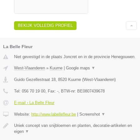
BEKIJK VOLLEDIG PROFIEL
La Belle Fleur
Niet gevestigd in de plaats Joncret en in de provincie Henegouwen.
West-Vlaanderen
»
Kuurne
|
Google maps
▼
Guido Gezellestraat 18
,
8520
Kuurne
(
West-Vlaanderen
)
Tel:
056 70 19 00
, Fax:
-
, BTW-nr:
BE0807439678
E-mail › La Belle Fleur
Website:
http://www.labellefleur.be
|
Screenshot
▼
Uniek concept van snijbloemen en planten, decoratie-artikelen en
eigen
▼