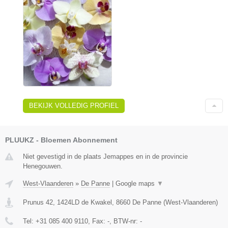
BEKIJK VOLLEDIG PROFIEL
PLUUKZ - Bloemen Abonnement
Niet gevestigd in de plaats Jemappes en in de provincie
Henegouwen.
West-Vlaanderen
»
De Panne
|
Google maps
▼
Prunus 42, 1424LD de Kwakel
,
8660
De Panne
(
West-Vlaanderen
)
Tel:
+31 085 400 9110
, Fax:
-
, BTW-nr:
-