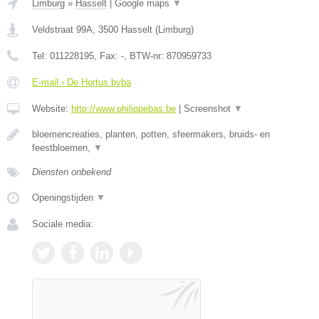
Limburg
»
Hasselt
|
Google maps
▼
Veldstraat 99A
,
3500
Hasselt
(
Limburg
)
Tel:
011228195
, Fax:
-
, BTW-nr:
870959733
E-mail › De Hortus bvba
Website:
http://www.philippebas.be
|
Screenshot
▼
bloemencreaties, planten, potten, sfeermakers, bruids- en
feestbloemen,
▼
Diensten onbekend
Openingstijden
▼
Sociale media: