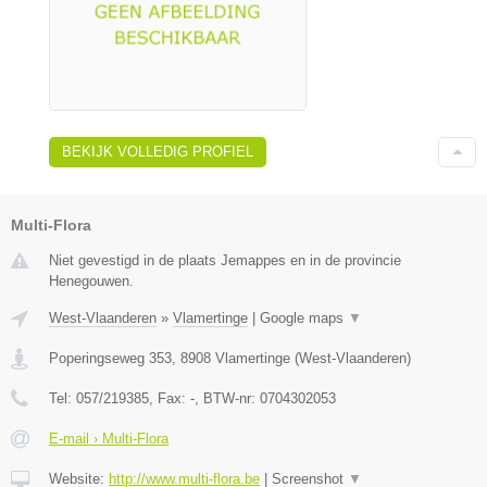
BEKIJK VOLLEDIG PROFIEL
Multi-Flora
Niet gevestigd in de plaats Jemappes en in de provincie
Henegouwen.
West-Vlaanderen
»
Vlamertinge
|
Google maps
▼
Poperingseweg 353
,
8908
Vlamertinge
(
West-Vlaanderen
)
Tel:
057/219385
, Fax:
-
, BTW-nr:
0704302053
E-mail › Multi-Flora
Website:
http://www.multi-flora.be
|
Screenshot
▼