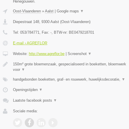
Henegouwen.
Oost-Vlaanderen
»
Aalst
|
Google maps
▼
Diepestraat 148
,
9300
Aalst
(
Oost-Vlaanderen
)
Tel:
053/784771
, Fax:
-
, BTW-nr:
BE0479218701
E-mail › AGREFLOR
Website:
http://www.agreflor.be
|
Screenshot
▼
150m² grote bloemenzaak, gespecialiseerd in boeketten, bloemwerk
voor
▼
handgebonden boeketten, graf- en rouwwerk, huwelijksdecoratie,
▼
Openingstijden
▼
Laatste facebook posts
▼
Sociale media: