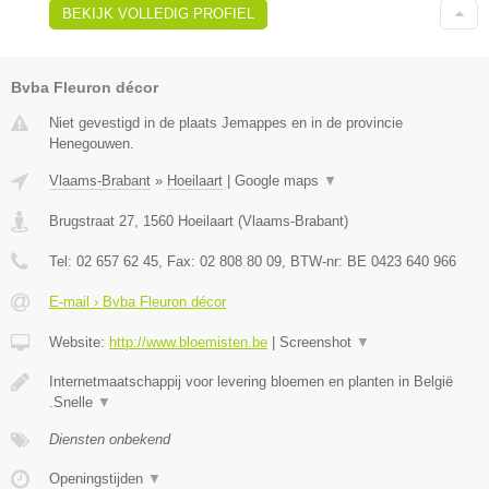
BEKIJK VOLLEDIG PROFIEL
Bvba Fleuron décor
Niet gevestigd in de plaats Jemappes en in de provincie
Henegouwen.
Vlaams-Brabant
»
Hoeilaart
|
Google maps
▼
Brugstraat 27
,
1560
Hoeilaart
(
Vlaams-Brabant
)
Tel:
02 657 62 45
, Fax:
02 808 80 09
, BTW-nr:
BE 0423 640 966
E-mail › Bvba Fleuron décor
Website:
http://www.bloemisten.be
|
Screenshot
▼
Internetmaatschappij voor levering bloemen en planten in België
.Snelle
▼
Diensten onbekend
Openingstijden
▼