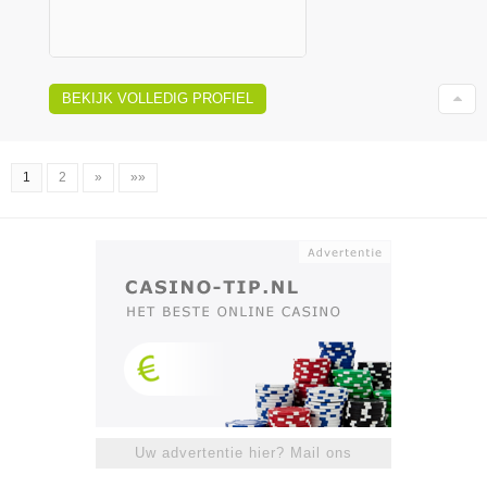
BEKIJK VOLLEDIG PROFIEL
1
2
»
»»
Uw advertentie hier? Mail ons