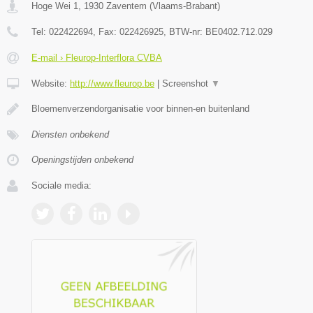
Hoge Wei 1
,
1930
Zaventem
(
Vlaams-Brabant
)
Tel:
022422694
, Fax:
022426925
, BTW-nr:
BE0402.712.029
E-mail › Fleurop-Interflora CVBA
Website:
http://www.fleurop.be
|
Screenshot
▼
Bloemenverzendorganisatie voor binnen-en buitenland
Diensten onbekend
Openingstijden onbekend
Sociale media: