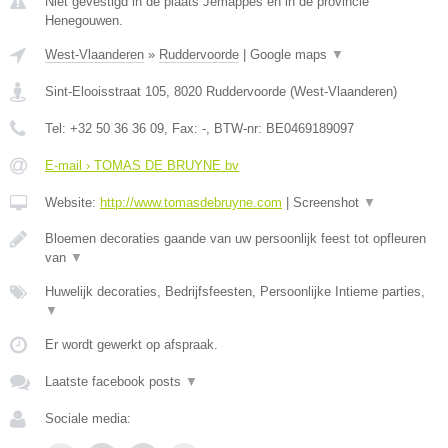
Niet gevestigd in de plaats Jemappes en in de provincie
Henegouwen.
West-Vlaanderen
»
Ruddervoorde
|
Google maps
▼
Sint-Elooisstraat 105
,
8020
Ruddervoorde
(
West-Vlaanderen
)
Tel:
+32 50 36 36 09
, Fax:
-
, BTW-nr:
BE0469189097
E-mail › TOMAS DE BRUYNE bv
Website:
http://www.tomasdebruyne.com
|
Screenshot
▼
Bloemen decoraties gaande van uw persoonlijk feest tot opfleuren
van
▼
Huwelijk decoraties, Bedrijfsfeesten, Persoonlijke Intieme parties,
▼
Er wordt gewerkt op afspraak.
Laatste facebook posts
▼
Sociale media: