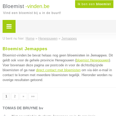
Ik ben een
bloemist
Bloemist
-vinden.be
Vind een bloemist bij u in de buurt!
U bent nu hier:
Home
»
Henegouwen
»
Jemappes
Bloemist Jemappes
Bloemist-vinden.be bevat helaas nog geen
bloemisten in Jemappes
. Dit
geldt ook voor de gehele provincie Henegouwen (
bloemist Henegouwen
).
Voer bovenaan deze pagina uw postcode in voor de dichtstbijzijnde
bloemisten of ga naar
direct contact met bloemisten
om via één e-mail in
contact te komen met meerdere bloemisten tegelijk. Hieronder worden nu
overige resultaten getoond.
1
2
»
»»
TOMAS DE BRUYNE bv