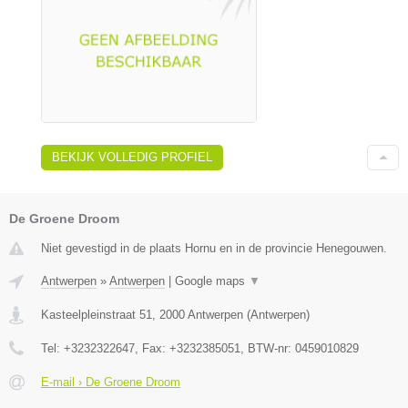
BEKIJK VOLLEDIG PROFIEL
De Groene Droom
Niet gevestigd in de plaats Hornu en in de provincie Henegouwen.
Antwerpen
»
Antwerpen
|
Google maps
▼
Kasteelpleinstraat 51
,
2000
Antwerpen
(
Antwerpen
)
Tel:
+3232322647
, Fax:
+3232385051
, BTW-nr:
0459010829
E-mail › De Groene Droom