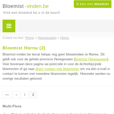
Ik ben een
bloemist
Bloemist
-vinden.be
Vind een bloemist bij u in de buurt!
U bent nu hier:
Home
»
Henegouwen
»
Hornu
Bloemist Hornu (2)
Bloemist-vinden.be bevat helaas nog geen
bloemisten in Hornu
. Dit
geldt ook voor de gehele provincie Henegouwen (
bloemist Henegouwen
).
Voer bovenaan deze pagina uw postcode in voor de dichtstbijzijnde
bloemisten of ga naar
direct contact met bloemisten
om via één e-mail in
contact te komen met meerdere bloemisten tegelijk. Hieronder worden nu
overige resultaten getoond.
««
«
1
2
Multi-Flora