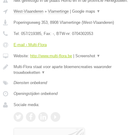
Niet gevestigd in de plaats Hornu en in de provincie Henegouwen.
West-Vlaanderen
»
Vlamertinge
|
Google maps
▼
Poperingseweg 353
,
8908
Vlamertinge
(
West-Vlaanderen
)
Tel:
057/219385
, Fax:
-
, BTW-nr:
0704302053
E-mail › Multi-Flora
Website:
http://www.multi-flora.be
|
Screenshot
▼
Multi-Flora staat voor aparte bloemencreaties waaronder
trouwboeketten
▼
Diensten onbekend
Openingstijden onbekend
Sociale media: