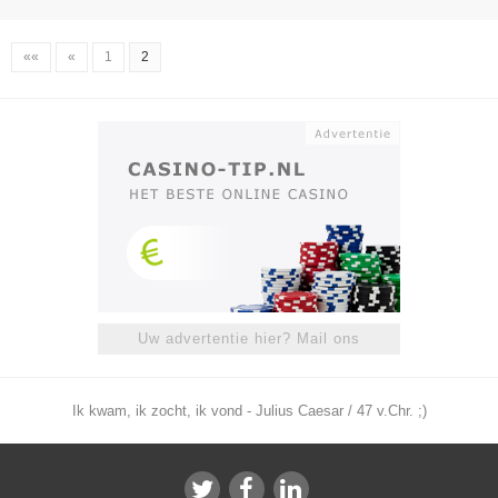
««
«
1
2
Uw advertentie hier? Mail ons
Ik kwam, ik zocht, ik vond - Julius Caesar / 47 v.Chr. ;)