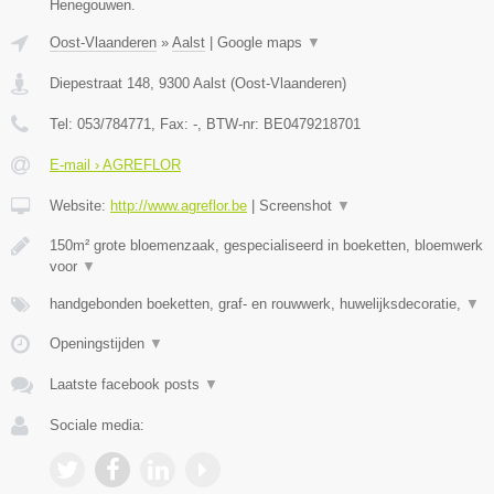
Henegouwen.
Oost-Vlaanderen
»
Aalst
|
Google maps
▼
Diepestraat 148
,
9300
Aalst
(
Oost-Vlaanderen
)
Tel:
053/784771
, Fax:
-
, BTW-nr:
BE0479218701
E-mail › AGREFLOR
Website:
http://www.agreflor.be
|
Screenshot
▼
150m² grote bloemenzaak, gespecialiseerd in boeketten, bloemwerk
voor
▼
handgebonden boeketten, graf- en rouwwerk, huwelijksdecoratie,
▼
Openingstijden
▼
Laatste facebook posts
▼
Sociale media: