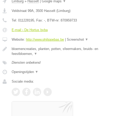
Limburg
»
Hasselt
|
Google maps
▼
Veldstraat 99A
,
3500
Hasselt
(
Limburg
)
Tel:
011228195
, Fax:
-
, BTW-nr:
870959733
E-mail › De Hortus bvba
Website:
http://www.philippebas.be
|
Screenshot
▼
bloemencreaties, planten, potten, sfeermakers, bruids- en
feestbloemen,
▼
Diensten onbekend
Openingstijden
▼
Sociale media: