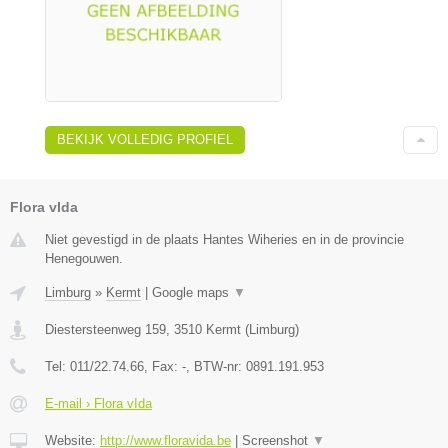
BEKIJK VOLLEDIG PROFIEL
Flora vIda
Niet gevestigd in de plaats Hantes Wiheries en in de provincie
Henegouwen.
Limburg
»
Kermt
|
Google maps
▼
Diestersteenweg 159
,
3510
Kermt
(
Limburg
)
Tel:
011/22.74.66
, Fax:
-
, BTW-nr:
0891.191.953
E-mail › Flora vIda
Website:
http://www.floravida.be
|
Screenshot
▼