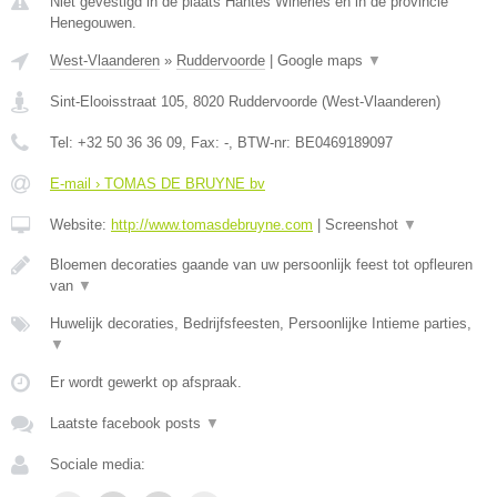
Niet gevestigd in de plaats Hantes Wiheries en in de provincie
Henegouwen.
West-Vlaanderen
»
Ruddervoorde
|
Google maps
▼
Sint-Elooisstraat 105
,
8020
Ruddervoorde
(
West-Vlaanderen
)
Tel:
+32 50 36 36 09
, Fax:
-
, BTW-nr:
BE0469189097
E-mail › TOMAS DE BRUYNE bv
Website:
http://www.tomasdebruyne.com
|
Screenshot
▼
Bloemen decoraties gaande van uw persoonlijk feest tot opfleuren
van
▼
Huwelijk decoraties, Bedrijfsfeesten, Persoonlijke Intieme parties,
▼
Er wordt gewerkt op afspraak.
Laatste facebook posts
▼
Sociale media: