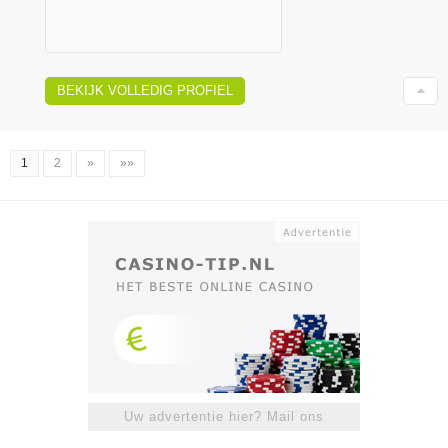
BEKIJK VOLLEDIG PROFIEL
1
2
»
»»
Uw advertentie hier? Mail ons