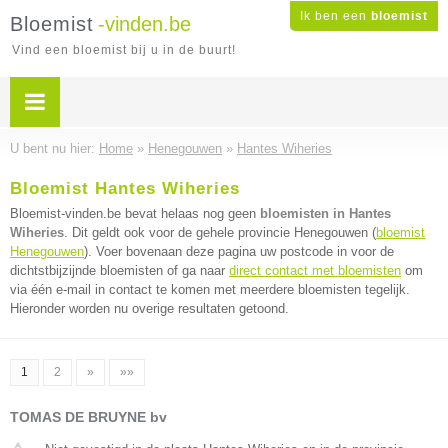
Ik ben een
bloemist
Bloemist
-vinden.be
Vind een bloemist bij u in de buurt!
U bent nu hier:
Home
»
Henegouwen
»
Hantes Wiheries
Bloemist Hantes Wiheries
Bloemist-vinden.be bevat helaas nog geen
bloemisten in Hantes
Wiheries
. Dit geldt ook voor de gehele provincie Henegouwen (
bloemist
Henegouwen
). Voer bovenaan deze pagina uw postcode in voor de
dichtstbijzijnde bloemisten of ga naar
direct contact met bloemisten
om
via één e-mail in contact te komen met meerdere bloemisten tegelijk.
Hieronder worden nu overige resultaten getoond.
1
2
»
»»
TOMAS DE BRUYNE bv