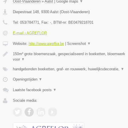
Oost-Vlaanderen
»
Aalst
|
Google maps
▼
Diepestraat 148
,
9300
Aalst
(
Oost-Vlaanderen
)
Tel:
053/784771
, Fax:
-
, BTW-nr:
BE0479218701
E-mail › AGREFLOR
Website:
http://www.agreflor.be
|
Screenshot
▼
150m² grote bloemenzaak, gespecialiseerd in boeketten, bloemwerk
voor
▼
handgebonden boeketten, graf- en rouwwerk, huwelijksdecoratie,
▼
Openingstijden
▼
Laatste facebook posts
▼
Sociale media: