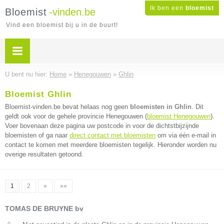
Ik ben een
bloemist
Bloemist
-vinden.be
Vind een bloemist bij u in de buurt!
U bent nu hier:
Home
»
Henegouwen
»
Ghlin
Bloemist Ghlin
Bloemist-vinden.be bevat helaas nog geen
bloemisten in Ghlin
. Dit
geldt ook voor de gehele provincie Henegouwen (
bloemist Henegouwen
).
Voer bovenaan deze pagina uw postcode in voor de dichtstbijzijnde
bloemisten of ga naar
direct contact met bloemisten
om via één e-mail in
contact te komen met meerdere bloemisten tegelijk. Hieronder worden nu
overige resultaten getoond.
1
2
»
»»
TOMAS DE BRUYNE bv