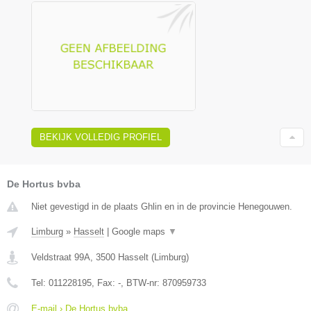
BEKIJK VOLLEDIG PROFIEL
De Hortus bvba
Niet gevestigd in de plaats Ghlin en in de provincie Henegouwen.
Limburg
»
Hasselt
|
Google maps
▼
Veldstraat 99A
,
3500
Hasselt
(
Limburg
)
Tel:
011228195
, Fax:
-
, BTW-nr:
870959733
E-mail › De Hortus bvba