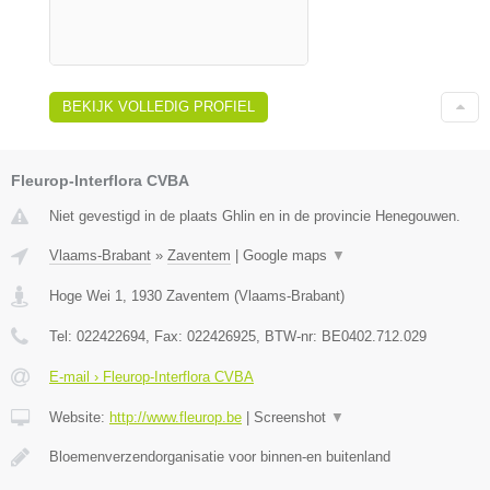
BEKIJK VOLLEDIG PROFIEL
Fleurop-Interflora CVBA
Niet gevestigd in de plaats Ghlin en in de provincie Henegouwen.
Vlaams-Brabant
»
Zaventem
|
Google maps
▼
Hoge Wei 1
,
1930
Zaventem
(
Vlaams-Brabant
)
Tel:
022422694
, Fax:
022426925
, BTW-nr:
BE0402.712.029
E-mail › Fleurop-Interflora CVBA
Website:
http://www.fleurop.be
|
Screenshot
▼
Bloemenverzendorganisatie voor binnen-en buitenland