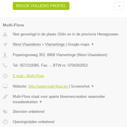
BEKIJK VOLLEDIG PROFIEL
Multi-Flora
Niet gevestigd in de plaats Ghlin en in de provincie Henegouwen.
West-Vlaanderen
»
Vlamertinge
|
Google maps
▼
Poperingseweg 353
,
8908
Vlamertinge
(
West-Vlaanderen
)
Tel:
057/219385
, Fax:
-
, BTW-nr:
0704302053
E-mail › Multi-Flora
Website:
http://www.multi-flora.be
|
Screenshot
▼
Multi-Flora staat voor aparte bloemencreaties waaronder
trouwboeketten
▼
Diensten onbekend
Openingstijden onbekend