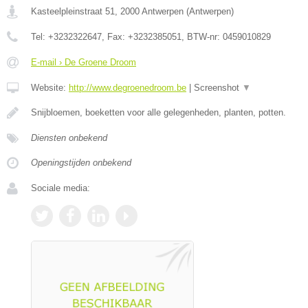
Kasteelpleinstraat 51
,
2000
Antwerpen
(
Antwerpen
)
Tel:
+3232322647
, Fax:
+3232385051
, BTW-nr:
0459010829
E-mail › De Groene Droom
Website:
http://www.degroenedroom.be
|
Screenshot
▼
Snijbloemen, boeketten voor alle gelegenheden, planten, potten.
Diensten onbekend
Openingstijden onbekend
Sociale media: