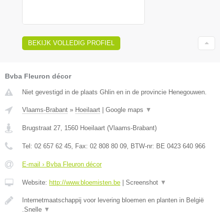
BEKIJK VOLLEDIG PROFIEL
Bvba Fleuron décor
Niet gevestigd in de plaats Ghlin en in de provincie Henegouwen.
Vlaams-Brabant
»
Hoeilaart
|
Google maps
▼
Brugstraat 27
,
1560
Hoeilaart
(
Vlaams-Brabant
)
Tel:
02 657 62 45
, Fax:
02 808 80 09
, BTW-nr:
BE 0423 640 966
E-mail › Bvba Fleuron décor
Website:
http://www.bloemisten.be
|
Screenshot
▼
Internetmaatschappij voor levering bloemen en planten in België
.Snelle
▼