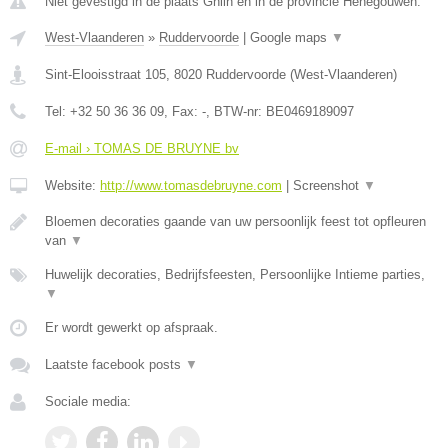
Niet gevestigd in de plaats Ghlin en in de provincie Henegouwen.
West-Vlaanderen
»
Ruddervoorde
|
Google maps
▼
Sint-Elooisstraat 105
,
8020
Ruddervoorde
(
West-Vlaanderen
)
Tel:
+32 50 36 36 09
, Fax:
-
, BTW-nr:
BE0469189097
E-mail › TOMAS DE BRUYNE bv
Website:
http://www.tomasdebruyne.com
|
Screenshot
▼
Bloemen decoraties gaande van uw persoonlijk feest tot opfleuren
van
▼
Huwelijk decoraties, Bedrijfsfeesten, Persoonlijke Intieme parties,
▼
Er wordt gewerkt op afspraak.
Laatste facebook posts
▼
Sociale media: