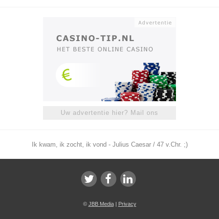
Uw advertentie hier? Mail ons
Ik kwam, ik zocht, ik vond - Julius Caesar / 47 v.Chr. ;)
©
JBB Media
|
Privacy