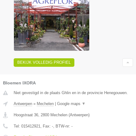
BEKIJK VOLLEDIG PROFIEL
Bloemen IXORA
Niet gevestigd in de plaats Ghlin en in de provincie Henegouwen.
Antwerpen
»
Mechelen
|
Google maps
▼
Hoogstraat 36
,
2800
Mechelen
(
Antwerpen
)
Tel:
015412921
, Fax:
-
, BTW-nr:
-