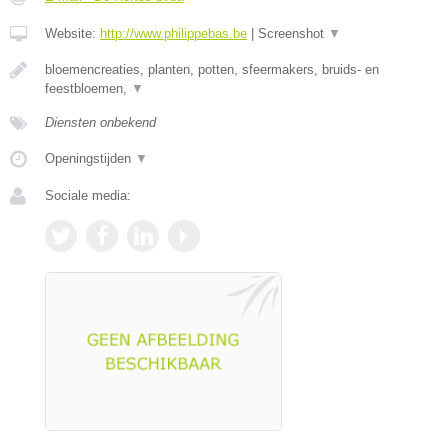
Website:
http://www.philippebas.be
|
Screenshot
▼
bloemencreaties, planten, potten, sfeermakers, bruids- en
feestbloemen,
▼
Diensten onbekend
Openingstijden
▼
Sociale media: