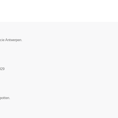
ncie Antwerpen.
829
potten.