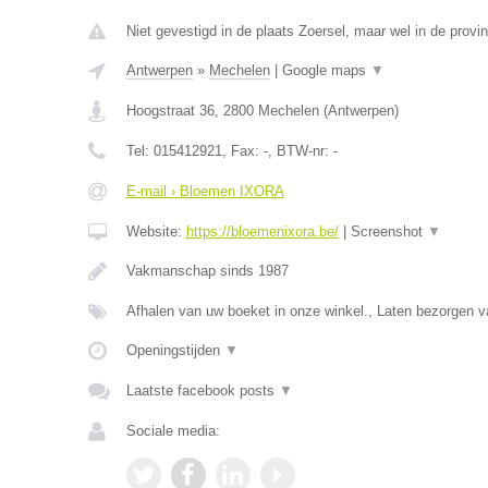
Niet gevestigd in de plaats Zoersel, maar wel in de provi
Antwerpen
»
Mechelen
|
Google maps
▼
Hoogstraat 36
,
2800
Mechelen
(
Antwerpen
)
Tel:
015412921
, Fax:
-
, BTW-nr:
-
E-mail › Bloemen IXORA
Website:
https://bloemenixora.be/
|
Screenshot
▼
Vakmanschap sinds 1987
Afhalen van uw boeket in onze winkel., Laten bezorgen
Openingstijden
▼
Laatste facebook posts
▼
Sociale media: