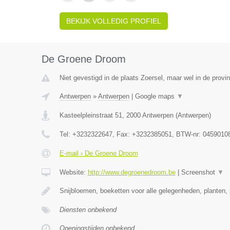
BEKIJK VOLLEDIG PROFIEL
De Groene Droom
Niet gevestigd in de plaats Zoersel, maar wel in de provi
Antwerpen
»
Antwerpen
|
Google maps
▼
Kasteelpleinstraat 51
,
2000
Antwerpen
(
Antwerpen
)
Tel:
+3232322647
, Fax:
+3232385051
, BTW-nr:
0459010
E-mail › De Groene Droom
Website:
http://www.degroenedroom.be
|
Screenshot
▼
Snijbloemen, boeketten voor alle gelegenheden, planten, 
Diensten onbekend
Openingstijden onbekend